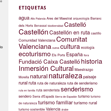
te
ETIQUETAS
agua
Ares del Maestrat
Barranc
arqueología
Alto Palancia
Castelló
dels Horts
Benassal
biodiversidad
Castellón
Castellón en ruta
castillo
Comunitat
Comunidad Valenciana
Valenciana
cultura
lo
ecología
cueva
ecoturismo
España
Els Ports
flora
historia
Fundació Caixa Castelló
Inmersión Cultural
Maestrazgo
naturaleza
natural
paisaje
Morella
rural
ruta
ruta de naturaleza
ruta de senderismo
senderismo
ruta senderista
ruta en familia
sendero
turismo
Serra d'Espadà
turismo
Sierra de Espadán
turismo familiar
turismo rural
de naturaleza
Valencia
turismo sostenible
árabe