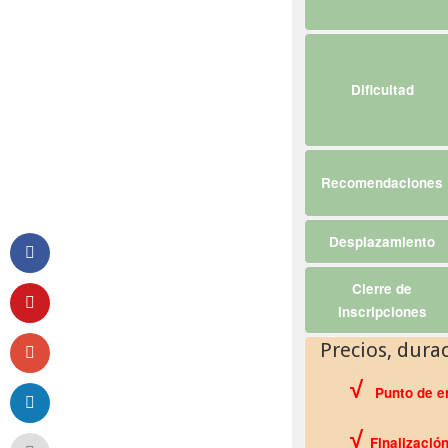
Dificultad
Recomendaciones
Desplazamiento
Cierre de
inscripciones
Precios, dura
√
Punto de e
√
Finalizació