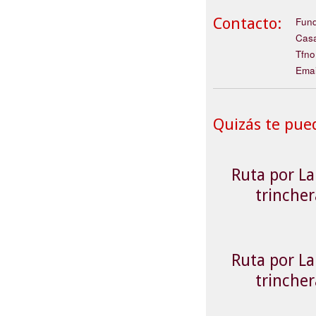
Contacto:
Fund
Casa
Tfno
Emai
Quizás te pue
Ruta por La 
trinche
Ruta por La 
trinche