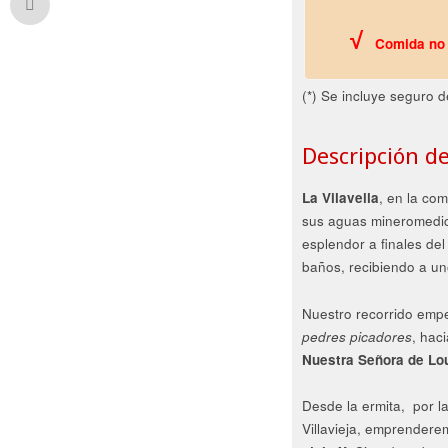
√
Comida no 
(*) Se incluye seguro d
Descripción de
La Vilavella
, en la co
sus aguas mineromedic
esplendor a finales del
baños, recibiendo a u
Nuestro recorrido empez
pedres picadores
, hac
Nuestra Señora de Lo
Desde la ermita, por la
Villavieja, emprendere