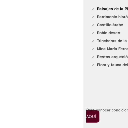
Paisajes de la P
Patrimonio histó
Castillo árabe
Poble desert
Trincheras de la
Mina María Fern
Restos arqueoló
Flora y fauna de
Para conocer condicione
AQUÍ