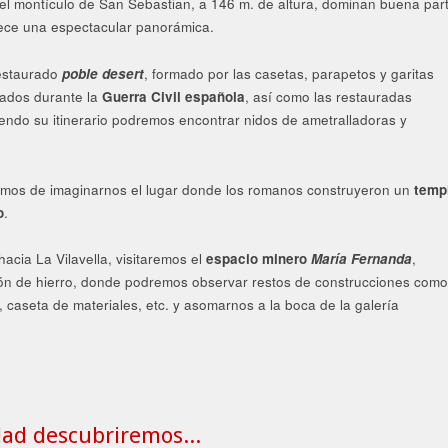
 el montículo de San Sebastian, a 146 m. de altura, dominan buena par
rece una espectacular panorámica.
restaurado
poble desert
, formado por las casetas, parapetos y garitas
dados durante la
Guerra Civil española
, así como las restauradas
iendo su itinerario podremos encontrar nidos de ametralladoras y
remos de imaginarnos el lugar donde los romanos construyeron un
temp
o
.
hacia La Vilavella, visitaremos el
espacio minero
María Fernanda
,
ión de hierro, donde podremos observar restos de construcciones como
 caseta de materiales, etc. y asomarnos a la boca de la galería
dad descubriremos...