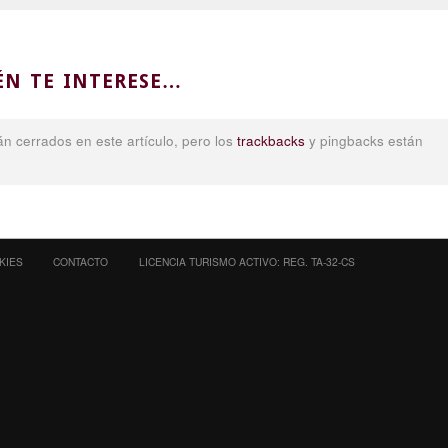
ÉN TE INTERESE…
n cerrados en este artículo, pero los
trackbacks
y pingbacks están
KIES
CONTACTO
LICENCIA TURISMO ACTIVO: REG. TA-32-CS