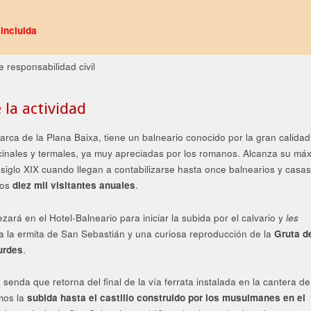
incluida
e responsabilidad civil
 la actividad
marca de la Plana Baixa, tiene un balneario conocido por la gran calidad
inales y termales, ya muy apreciadas por los romanos. Alcanza su má
 siglo XIX cuando llegan a contabilizarse hasta once balnearios y casa
nos
diez mil visitantes anuales
.
ará en el Hotel-Balneario para iniciar la subida por el calvario y
les
ia la ermita de San Sebastián y una curiosa reproducción de la
Gruta d
urdes
.
 senda que retorna del final de la vía ferrata instalada en la cantera de
mos la
subida hasta el castillo construido por los musulmanes en el