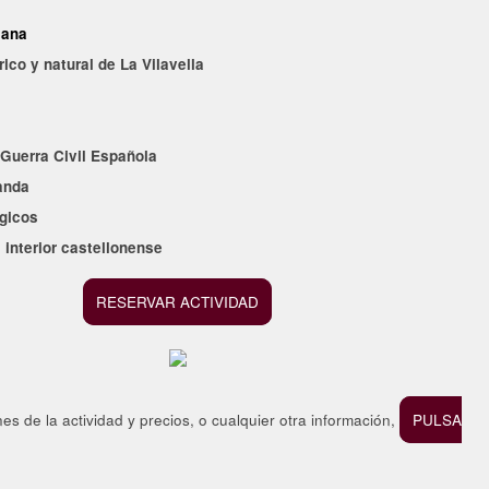
lana
rico y natural de La Vilavella
 Guerra Civil Española
anda
gicos
l interior castellonense
RESERVAR ACTIVIDAD
s de la actividad y precios, o cualquier otra información,
PULSA