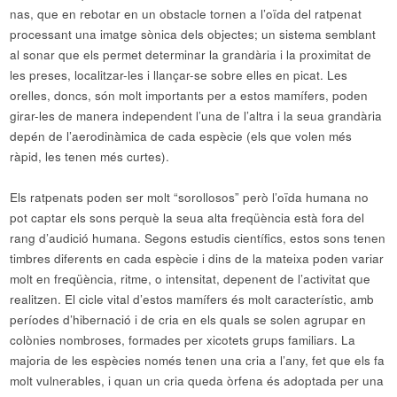
nas, que en rebotar en un obstacle tornen a l’oïda del ratpenat
processant una imatge sònica dels objectes; un sistema semblant
al sonar que els permet determinar la grandària i la proximitat de
les preses, localitzar-les i llançar-se sobre elles en picat. Les
orelles, doncs, són molt importants per a estos mamífers, poden
girar-les de manera independent l’una de l’altra i la seua grandària
depén de l’aerodinàmica de cada espècie (els que volen més
ràpid, les tenen més curtes).
Els ratpenats poden ser molt “sorollosos” però l’oïda humana no
pot captar els sons perquè la seua alta freqüència està fora del
rang d’audició humana. Segons estudis científics, estos sons tenen
timbres diferents en cada espècie i dins de la mateixa poden variar
molt en freqüència, ritme, o intensitat, depenent de l’activitat que
realitzen. El cicle vital d’estos mamífers és molt característic, amb
períodes d’hibernació i de cria en els quals se solen agrupar en
colònies nombroses, formades per xicotets grups familiars. La
majoria de les espècies només tenen una cria a l’any, fet que els fa
molt vulnerables, i quan un cria queda òrfena és adoptada per una