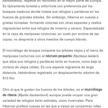
barbastellus)
, especie en retroceso en la mayor parte de Europa.
Es típicamente forestal y arborícola con preferencia por los
bosques maduros donde instala sus refugios y parideras en los
huecos de grandes árboles. Sin embargo, hiberna en cuevas o
grietas húmedas formando colonias con otras especies y realiza
migraciones entre sus refugios de invierno y verano. Especializado
en la caza de mariposas nocturnas, en vuelo por encima de las
copas, no desprecia a otros insectos de cuerpo blando.
El murciélago de bosque comparte los árboles viejos y el menú de
mariposas nocturnas con el
nóctulo pequeño
(
Nyctalus leisleri
)
que sitúa sus refugios y parideras tanto en huecos, como bajo la
corteza de viejos robles. Es una especie migratoria de larga
distancia, habiéndose registrado un desplazamiento máximo de
810 Km.
Otro al que le gustan los huecos de los árboles, es el
murciélago
de ribera
(
Myotis daubentonii
) aunque puede ocupar una gran
variedad de refugios tanto estivales, como invernales. Para
hibernar prefiere cuevas en las que a veces se concentran miles