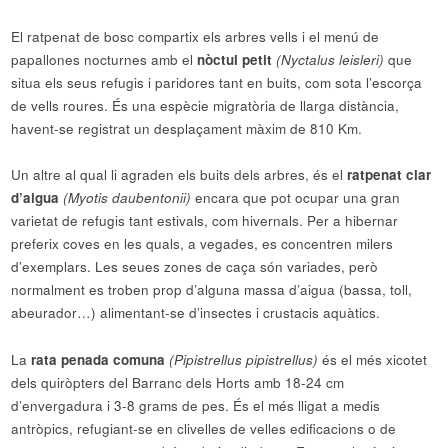
El ratpenat de bosc compartix els arbres vells i el menú de
papallones nocturnes amb el
nòctul petit
(Nyctalus leisleri)
que
situa els seus refugis i paridores tant en buits, com sota l’escorça
de vells roures. És una espècie migratòria de llarga distància,
havent-se registrat un desplaçament màxim de 810 Km.
Un altre al qual li agraden els buits dels arbres, és el
ratpenat clar
d’aigua
(Myotis daubentonii)
encara que pot ocupar una gran
varietat de refugis tant estivals, com hivernals. Per a hibernar
preferix coves en les quals, a vegades, es concentren milers
d’exemplars. Les seues zones de caça són variades, però
normalment es troben prop d’alguna massa d’aigua (bassa, toll,
abeurador…) alimentant-se d’insectes i crustacis aquàtics.
La
rata penada comuna
(Pipistrellus pipistrellus)
és el més xicotet
dels quiròpters del Barranc dels Horts amb 18-24 cm
d’envergadura i 3-8 grams de pes. És el més lligat a medis
antròpics, refugiant-se en clivelles de velles edificacions o de