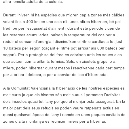
altra femella adulta de la colònia.
Durant l’hivern hi ha espècies que migren cap a zones més càlides
volant fins a 400 km en una sola nit; unes altres hibernen, bé pel
fred, bé per l’escassetat d’aliment i durant este període viuen de
les reserves acumulades, baixen la temperatura del cos per a
reduir el consum d’energia i disminuïxen el ritme cardíac a tot just
10 batecs per segon (caçant el ritme pot arribar als 600 batecs per
segon). Per a protegir-se del fred es cobrixen amb les seues ales
que actuen com a aïllants tèrmics. Sols, en xicotets grups, o a
milers, poden hibernar durant mesos i reactivar-se cada cert temps
per a orinar i defecar, o per a canviar de lloc d’hibernada.
A la Comunitat Valenciana la hibernació de les nostres espècies és
molt curta ja que els hiverns són molt suaus i permeten l’activitat
dels insectes quasi tot l’any pel que el menjar està assegurat. En la
major part dels seus refugis es poden veure ratpenats actius en
quasi qualsevol època de l’any i només en unes poques cavitats de
zones d’alta muntanya es reunixen milers per a hibernar.