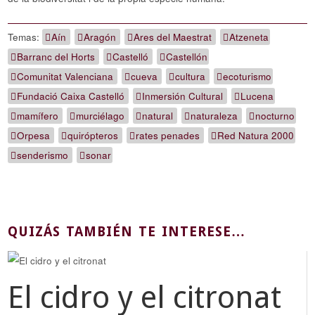
Temas:
Aín
Aragón
Ares del Maestrat
Atzeneta
Barranc del Horts
Castelló
Castellón
Comunitat Valenciana
cueva
cultura
ecoturismo
Fundació Caixa Castelló
Inmersión Cultural
Lucena
mamífero
murciélago
natural
naturaleza
nocturno
Orpesa
quirópteros
rates penades
Red Natura 2000
senderismo
sonar
QUIZÁS TAMBIÉN TE INTERESE…
El cidro y el citronat