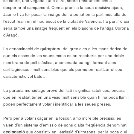
se caure, una vegada i una altra, sobre l’instrument fins a
despertar al campament. Com a premi a la seua decisiva ajuda,
Jaume I va fer posar la imatge del ratpenat en la part més alta de
l’escut real i en el nou escut de la ciutat de València. I a partir d’ací
seria també una imatge freqüent en els blasons de l’antiga Corona
d’Aragó.
La denominació de
quiròpters
, del grec ales a les mans deriva de
que els ossos de les seues mans estan recoberts per una doble
membrana de pell elàstica, anomenada patagi, formant ales
cartilaginoses i molt sensibles que els permeten realitzar el seu
característic vol batut.
La paraula murciélago prové del llatí i significa ratolí cec, encara
que en realitat tenen una visió molt sensible quan hi ha poca llum i
poden perfectament volar i identificar a les seues preses.
Però per a volar i caçar en la foscor, amb increïble precisió, es
valen d’un sistema d’emissió de sons d’alta freqüència denominat
ecolocació
que consistix en l’emissió d’ultrasons, per la boca o el