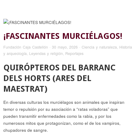
¡FASCINANTES MURCIÉLAGOS!
Fundación Caja Castellón
·
30 mayo, 2026
·
Ciencia y naturaleza
,
Historia
y arqueología
,
Leyendas y religión
,
Reportajes
QUIRÓPTEROS DEL BARRANC
DELS HORTS (ARES DEL
MAESTRAT)
En diversas culturas los murciélagos son animales que inspiran
temor o repulsión por su asociación a “ratas voladoras” que
pueden transmitir enfermedades como la rabia, y por los
numerosos mitos que protagonizan, como el de los vampiros,
chupadores de sangre.