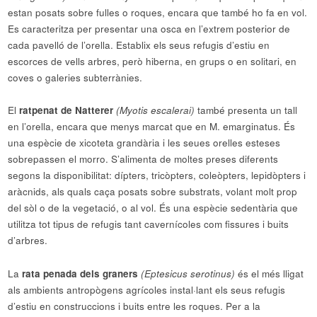
estan posats sobre fulles o roques, encara que també ho fa en vol.
Es caracteritza per presentar una osca en l’extrem posterior de
cada pavelló de l’orella. Establix els seus refugis d’estiu en
escorces de vells arbres, però hiberna, en grups o en solitari, en
coves o galeries subterrànies.
El
ratpenat de Natterer
(Myotis escalerai)
també presenta un tall
en l’orella, encara que menys marcat que en M. emarginatus. És
una espècie de xicoteta grandària i les seues orelles esteses
sobrepassen el morro. S’alimenta de moltes preses diferents
segons la disponibilitat: dípters, tricòpters, coleòpters, lepidòpters i
aràcnids, als quals caça posats sobre substrats, volant molt prop
del sòl o de la vegetació, o al vol. És una espècie sedentària que
utilitza tot tipus de refugis tant cavernícoles com fissures i buits
d’arbres.
La
rata penada dels graners
(Eptesicus serotinus)
és el més lligat
als ambients antropògens agrícoles instal·lant els seus refugis
d’estiu en construccions i buits entre les roques. Per a la