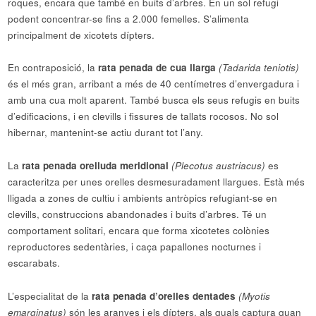
roques, encara que també en buits d’arbres. En un sol refugi
podent concentrar-se fins a 2.000 femelles. S’alimenta
principalment de xicotets dípters.
En contraposició, la
rata penada de cua llarga
(Tadarida teniotis)
és el més gran, arribant a més de 40 centímetres d’envergadura i
amb una cua molt aparent. També busca els seus refugis en buits
d’edificacions, i en clevills i fissures de tallats rocosos. No sol
hibernar, mantenint-se actiu durant tot l’any.
La
rata penada orelluda meridional
(Plecotus austriacus)
es
caracteritza per unes orelles desmesuradament llargues. Està més
lligada a zones de cultiu i ambients antròpics refugiant-se en
clevills, construccions abandonades i buits d’arbres. Té un
comportament solitari, encara que forma xicotetes colònies
reproductores sedentàries, i caça papallones nocturnes i
escarabats.
L’especialitat de la
rata penada d’orelles dentades
(Myotis
emarginatus)
són les aranyes i els dípters, als quals captura quan