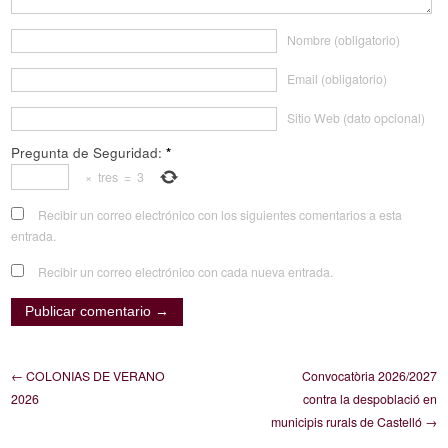
Nombre (obligatorio)
Email (obligatorio)
Sitio Web (dato opcional)
Pregunta de Seguridad:
*
×
tres
=
3
Recibir un correo electrónico con los siguientes comentarios a esta
entrada.
Recibir un correo electrónico con cada nueva entrada.
← COLONIAS DE VERANO
Convocatòria 2026/2027
2026
contra la despoblació en
municipis rurals de Castelló →