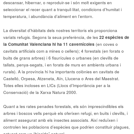
descansar, hibernar, o reproduir-se i són molt exigents en
seleccionar el recer quant a tranquil·litat, condicions d’humitat i
temperatura, i abundància d’aliment en l’entorn.
La diversitat d’hàbitats dels nostres territoris els proporciona
variats refugis. Segons la seua preferència, de les
22 espècies de
la Comunitat Valenciana hi ha 11 cavernícoles
(en coves o
cavitats artificials com a mines o cellers); 4 forestals (en forats o
buits de grans arbres) i 6 fisurícules o urbanes (en clevills de
tallats, penya-segats, i en forats de murs en ambients urbans i
rurals). A la província hi ha importants colònies en cavitats de
Castelló, Orpesa, Atzeneta, Aín, Llucena o Ares del Maestrat.
Totes elles incloses en LICs (Llocs d’Importància per a la
Conservació) de la Xarxa Natura 2000.
Quant a les rates penades forestals, els són imprescindibles els
arbres i boscos vells perquè els oferixen refugi, en buits i clevills, i
aliment assegurat amb els insectes associats. Així reduïxen i
controlen les poblacions d’espècies que podrien constituir plagues,
actuant com un “biocida” natural.