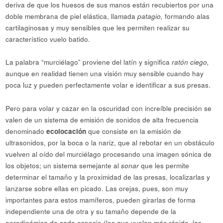
deriva de que los huesos de sus manos están recubiertos por una
doble membrana de piel elástica, llamada
patagio,
formando alas
cartilaginosas y muy sensibles que les permiten realizar su
característico vuelo batido.
La palabra “murciélago” proviene del latín y significa
ratón ciego,
aunque en realidad tienen una visión muy sensible cuando hay
poca luz y pueden perfectamente volar e identificar a sus presas.
Pero para volar y cazar en la oscuridad con increíble precisión se
valen de un sistema de emisión de sonidos de alta frecuencia
denominado
ecolocación
que consiste en la emisión de
ultrasonidos, por la boca o la nariz, que al rebotar en un obstáculo
vuelven al oído del murciélago procesando una imagen sónica de
los objetos; un sistema semejante al
sonar
que les permite
determinar el tamaño y la proximidad de las presas, localizarlas y
lanzarse sobre ellas en picado. Las orejas, pues, son muy
importantes para estos mamíferos, pueden girarlas de forma
independiente una de otra y su tamaño depende de la
aerodinámica de cada especie (los que vuelan más rápido, las