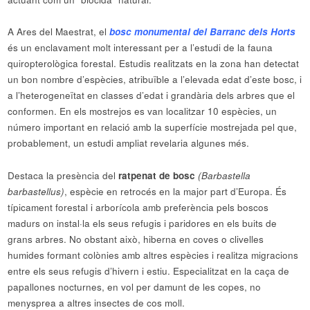
A Ares del Maestrat, el
bosc monumental del Barranc dels Horts
és un enclavament molt interessant per a l’estudi de la fauna
quiropterològica forestal. Estudis realitzats en la zona han detectat
un bon nombre d’espècies, atribuïble a l’elevada edat d’este bosc, i
a l’heterogeneïtat en classes d’edat i grandària dels arbres que el
conformen. En els mostrejos es van localitzar 10 espècies, un
número important en relació amb la superfície mostrejada pel que,
probablement, un estudi ampliat revelaria algunes més.
Destaca la presència del
ratpenat de bosc
(Barbastella
barbastellus)
, espècie en retrocés en la major part d’Europa. És
típicament forestal i arborícola amb preferència pels boscos
madurs on instal·la els seus refugis i paridores en els buits de
grans arbres. No obstant això, hiberna en coves o clivelles
humides formant colònies amb altres espècies i realitza migracions
entre els seus refugis d’hivern i estiu. Especialitzat en la caça de
papallones nocturnes, en vol per damunt de les copes, no
menysprea a altres insectes de cos moll.