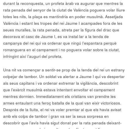
durant la reconquesta, un profeta àrab va augurar que mentres la
rata penada del senyor de la ciutat de València poguera volar lliure
totes les nits, la plaça es mantindria en poder musulmà. Assetjada
València i estant les tropes del rei Jaume I acampades fora de les
seues muralles, la rata penada, atreta per la figura del drac que
decorava el casc de Jaume I, es va instal·lar a la tenda de
campanya del rei qui va ordenar que ningú l’espantara perquè
romanguera en el campament i no poguera volar sobre la ciutat,
infringint així l’auguri del profeta.
Una nit va començar a sentir-se prop de la tenda del rei un estrany
colpejar de tambor. Un soldat va alertar a Jaume I qui va despertar
als seus capitans i va ordenar extremar la vigilància, descobrint
que l’exèrcit musulmà estava intentant envoltar el campament
mentres dormien. Immediatament els cristians van prendre les
armes entaulant una feroç batalla de la qual van eixir victoriosos.
Després de la lluita, el rei va voler premiar al que els havia avisat
amb els colps de tambor i gran va ser la seua sorpresa en
descobrir que l’avís havia sigut donat per la rata penada deixant-