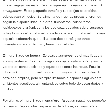
una emarginación en la oreja, aunque menos marcada que en
M.
emarginatus
. Es de pequeño tamaño y sus orejas extendidas
sobrepasan el hocico. Se alimenta de muchas presas diferentes
según la disponibilidad: dípteros, tricópteros, coleópteros,
lepidópteros y arácnidos, a los que caza posados sobre sustratos,
volando muy cerca del suelo o de la vegetación, o al vuelo. Es una
especie sedentaria que utiliza todo tipo de refugios tanto
cavernícolas como fisuras y huecos de árboles.
El
murciélago de huerta
(
Eptesicus serotinus)
es el más ligado a
los ambientes antropógenos agrícolas instalando sus refugios de
verano en construcciones y oquedades entre las rocas. Para la
hibernación entra en cavidades subterráneas. Sus territorios de
caza son amplios, pero siempre limitados a espacios agrícolas y
ambientes acuáticos, alimentándose sobre todo de escarabajos y
polillas.
Por último, el
murciélago montañero
(
Hypsugo saavi)
, de pequeño
tamaño y orejas cortas, separadas de la base, se considera a