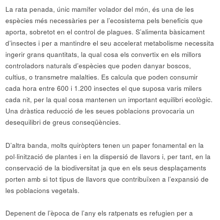
La rata penada, únic mamífer volador del món, és una de les
espècies més necessàries per a l’ecosistema pels beneficis que
aporta, sobretot en el control de plagues. S’alimenta bàsicament
d’insectes i per a mantindre el seu accelerat metabolisme necessita
ingerir grans quantitats, la qual cosa els convertix en els millors
controladors naturals d’espècies que poden danyar boscos,
cultius, o transmetre malalties. Es calcula que poden consumir
cada hora entre 600 i 1.200 insectes el que suposa varis milers
cada nit, per la qual cosa mantenen un important equilibri ecològic.
Una dràstica reducció de les seues poblacions provocaria un
desequilibri de greus conseqüències.
D’altra banda, molts quiròpters tenen un paper fonamental en la
pol·linització de plantes i en la dispersió de llavors i, per tant, en la
conservació de la biodiversitat ja que en els seus desplaçaments
porten amb si tot tipus de llavors que contribuïxen a l’expansió de
les poblacions vegetals.
Depenent de l’època de l’any els ratpenats es refugien per a