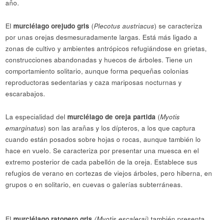
año.
El
murciélago orejudo gris
(
Plecotus austriacus
) se caracteriza
por unas orejas desmesuradamente largas. Está más ligado a
zonas de cultivo y ambientes antrópicos refugiándose en grietas,
construcciones abandonadas y huecos de árboles. Tiene un
comportamiento solitario, aunque forma pequeñas colonias
reproductoras sedentarias y caza mariposas nocturnas y
escarabajos.
La especialidad del
murciélago de oreja partida
(
Myotis
emarginatus
) son las arañas y los dípteros, a los que captura
cuando están posados sobre hojas o rocas, aunque también lo
hace en vuelo. Se caracteriza por presentar una muesca en el
extremo posterior de cada pabellón de la oreja. Establece sus
refugios de verano en cortezas de viejos árboles, pero hiberna, en
grupos o en solitario, en cuevas o galerías subterráneas.
El
murciélago ratonero gris
(Myotis escalerai)
también presenta