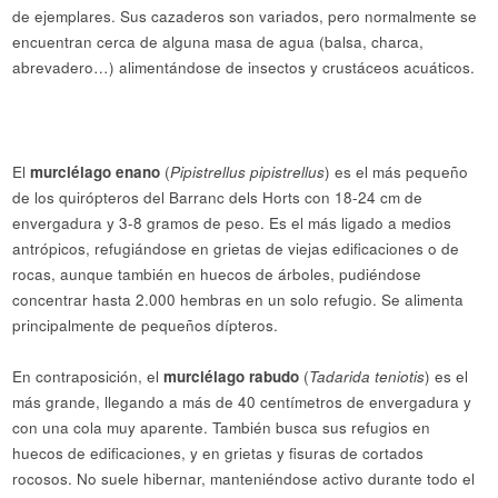
de ejemplares. Sus cazaderos son variados, pero normalmente se
encuentran cerca de alguna masa de agua (balsa, charca,
abrevadero…) alimentándose de insectos y crustáceos acuáticos.
El
murciélago enano
(
Pipistrellus pipistrellus
) es el más pequeño
de los quirópteros del Barranc dels Horts con 18-24 cm de
envergadura y 3-8 gramos de peso. Es el más ligado a medios
antrópicos, refugiándose en grietas de viejas edificaciones o de
rocas, aunque también en huecos de árboles, pudiéndose
concentrar hasta 2.000 hembras en un solo refugio. Se alimenta
principalmente de pequeños dípteros.
En contraposición, el
murciélago rabudo
(
Tadarida teniotis
) es el
más grande, llegando a más de 40 centímetros de envergadura y
con una cola muy aparente. También busca sus refugios en
huecos de edificaciones, y en grietas y fisuras de cortados
rocosos. No suele hibernar, manteniéndose activo durante todo el