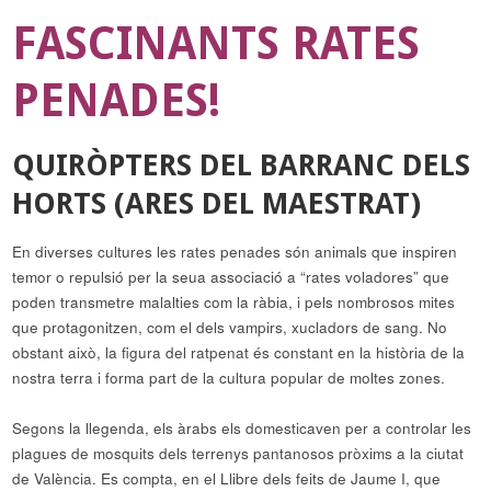
FASCINANTS RATES
PENADES!
QUIRÒPTERS DEL BARRANC DELS
HORTS (ARES DEL MAESTRAT)
En diverses cultures les rates penades són animals que inspiren
temor o repulsió per la seua associació a “rates voladores” que
poden transmetre malalties com la ràbia, i pels nombrosos mites
que protagonitzen, com el dels vampirs, xucladors de sang. No
obstant això, la figura del ratpenat és constant en la història de la
nostra terra i forma part de la cultura popular de moltes zones.
Segons la llegenda, els àrabs els domesticaven per a controlar les
plagues de mosquits dels terrenys pantanosos pròxims a la ciutat
de València. Es compta, en el Llibre dels feits de Jaume I, que