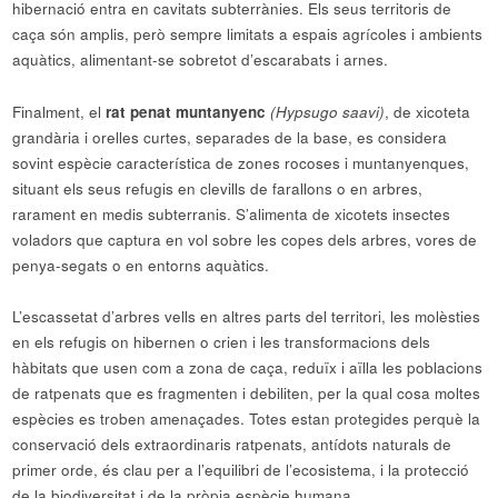
hibernació entra en cavitats subterrànies. Els seus territoris de
caça són amplis, però sempre limitats a espais agrícoles i ambients
aquàtics, alimentant-se sobretot d’escarabats i arnes.
Finalment, el
rat penat muntanyenc
(Hypsugo saavi)
, de xicoteta
grandària i orelles curtes, separades de la base, es considera
sovint espècie característica de zones rocoses i muntanyenques,
situant els seus refugis en clevills de farallons o en arbres,
rarament en medis subterranis. S’alimenta de xicotets insectes
voladors que captura en vol sobre les copes dels arbres, vores de
penya-segats o en entorns aquàtics.
L’escassetat d’arbres vells en altres parts del territori, les molèsties
en els refugis on hibernen o crien i les transformacions dels
hàbitats que usen com a zona de caça, reduïx i aïlla les poblacions
de ratpenats que es fragmenten i debiliten, per la qual cosa moltes
espècies es troben amenaçades. Totes estan protegides perquè la
conservació dels extraordinaris ratpenats, antídots naturals de
primer orde, és clau per a l’equilibri de l’ecosistema, i la protecció
de la biodiversitat i de la pròpia espècie humana.