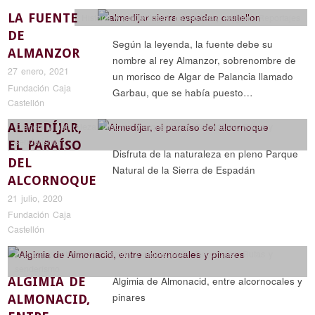
LA FUENTE
Historia y arqueología
,
Leyendas y religión
,
Reportajes
DE
Según la leyenda, la fuente debe su
ALMANZOR
nombre al rey Almanzor, sobrenombre de
27 enero, 2021
un morisco de Algar de Palancia llamado
Fundación Caja
Garbau, que se había puesto…
Castellón
ALMEDÍJAR,
Ciencia y naturaleza
,
Historia y arqueología
,
Reportajes
,
Rutas y
senderismo
EL PARAÍSO
Disfruta de la naturaleza en pleno Parque
DEL
Natural de la Sierra de Espadán
ALCORNOQUE
21 julio, 2020
Fundación Caja
Castellón
Ciencia y naturaleza
,
Historia y arqueología
,
Reportajes
,
Rutas y
senderismo
ALGIMIA DE
Algimia de Almonacid, entre alcornocales y
pinares
ALMONACID,