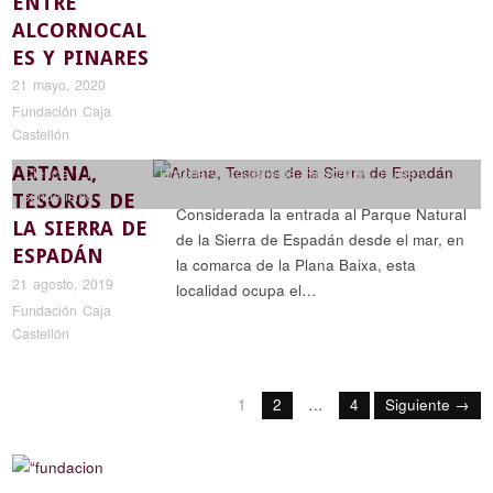
ENTRE
ALCORNOCAL
ES Y PINARES
21 mayo, 2020
Fundación Caja
Castellón
ARTANA,
Ciencia y naturaleza
,
Historia y arqueología
,
Reportajes
,
Rutas y
senderismo
TESOROS DE
Considerada la entrada al Parque Natural
LA SIERRA DE
de la Sierra de Espadán desde el mar, en
ESPADÁN
la comarca de la Plana Baixa, esta
21 agosto, 2019
localidad ocupa el…
Fundación Caja
Castellón
1
2
…
4
Siguiente →