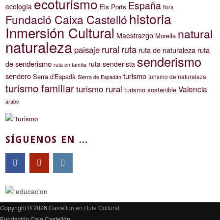
ecoturismo
España
ecología
Els Ports
flora
historia
Fundació Caixa Castelló
Inmersión Cultural
natural
Maestrazgo
Morella
naturaleza
rural
ruta
paisaje
ruta de naturaleza
ruta
senderismo
de senderismo
ruta senderista
ruta en familia
sendero
turismo
Serra d'Espadà
turismo de naturaleza
Sierra de Espadán
turismo familiar
turismo rural
Valencia
turismo sostenible
árabe
SÍGUENOS EN ...
Copyright © 2026
Castellon en Ruta Cultural
Fundación Caja Castellón