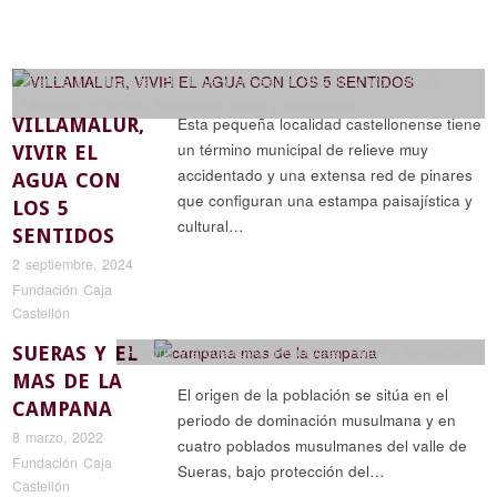
Ciencia y naturaleza
,
Etnología y artesanía
,
Historia y arqueología
,
Leyendas y religión
,
Reportajes
,
Rutas y senderismo
VILLAMALUR,
Esta pequeña localidad castellonense tiene
un término municipal de relieve muy
VIVIR EL
accidentado y una extensa red de pinares
AGUA CON
que configuran una estampa paisajística y
LOS 5
cultural…
SENTIDOS
2 septiembre, 2024
Fundación Caja
Castellón
SUERAS Y EL
Historia y arqueología
,
Reportajes
,
Rutas y senderismo
MAS DE LA
El origen de la población se sitúa en el
CAMPANA
periodo de dominación musulmana y en
8 marzo, 2022
cuatro poblados musulmanes del valle de
Fundación Caja
Sueras, bajo protección del…
Castellón