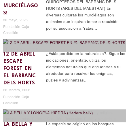
QUIRÓPTEROS DEL BARRANC DELS
MURCIÉLAGO
HORTS (ARES DEL MAESTRAT) En
S!
diversas culturas los murciélagos son
30 mayo, 2026
animales que inspiran temor o repulsión
Fundación Caja
por su asociación a “ratas…
Castellón
Ciencia y naturaleza
,
próximas rutas
,
Recorrer Castellón
,
Reportajes
,
Rutas y senderismo
12 DE ABRIL
¿Estás perdido en la naturaleza?. Sigue las
indicaciones, oriéntate, utiliza los
ESCAPE
elementos naturales que encuentres a tu
FOREST EN
alrededor para resolver los enigmas,
EL BARRANC
puzles y adivinanzas…
DELS HORTS
26 febrero, 2026
Fundación Caja
Castellón
Ciencia y naturaleza
,
Historia y arqueología
,
Leyendas y religión
,
próximas rutas
,
Recorrer Castellón
,
Reportajes
,
Rutas y senderismo
LA BELLA Y
La especie se originó en los bosques