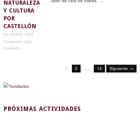
Taller de cata de mieles. …
NATURALEZA
Y CULTURA
POR
CASTELLÓN
24 octubre, 2025
Fundación Caja
Castellón
1
2
…
14
Siguiente →
PRÓXIMAS ACTIVIDADES