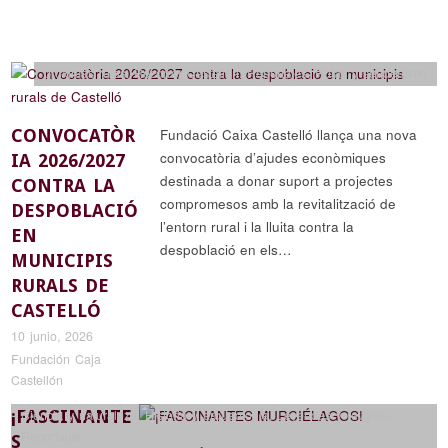
próximas rutas
,
Recorrer Castellón
,
Reportajes
,
Rutas y senderismo
CONVOCATÒR
Fundació Caixa Castelló llança una nova
convocatòria d’ajudes econòmiques
IA 2026/2027
destinada a donar suport a projectes
CONTRA LA
compromesos amb la revitalització de
DESPOBLACIÓ
l’entorn rural i la lluita contra la
EN
despoblació en els…
MUNICIPIS
RURALS DE
CASTELLÓ
10 junio, 2026
Fundación Caja
Castellón
¡FASCINANTE
Ciencia y naturaleza
,
Historia y arqueología
,
Leyendas y religión
,
Reportajes
S