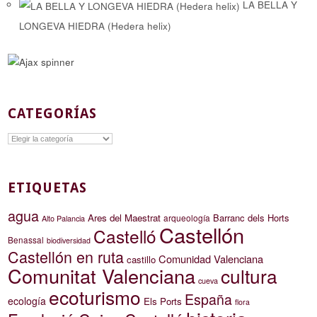
LA BELLA Y
LONGEVA HIEDRA (Hedera helix)
CATEGORÍAS
Categorías
ETIQUETAS
agua
Ares del Maestrat
Barranc dels Horts
arqueología
Alto Palancia
Castellón
Castelló
Benassal
biodiversidad
Castellón en ruta
Comunidad Valenciana
castillo
Comunitat Valenciana
cultura
cueva
ecoturismo
España
ecología
Els Ports
flora