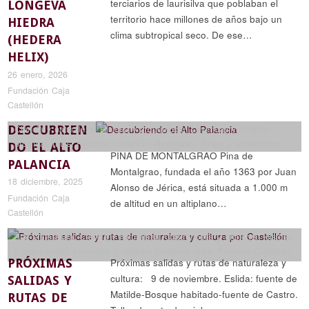
terciarios de laurisilva que poblaban el
LONGEVA
territorio hace millones de años bajo un
HIEDRA
clima subtropical seco. De ese…
(HEDERA
HELIX)
26 enero, 2026
Fundación Caja
Castellón
DESCUBRIEN
Ciencia y naturaleza
,
Historia y arqueología
,
Leyendas y religión
,
próximas rutas
,
Recorrer Castellón
,
Reportajes
,
Rutas y senderismo
DO EL ALTO
PINA DE MONTALGRAO Pina de
PALANCIA
Montalgrao, fundada el año 1363 por Juan
18 diciembre, 2025
Alonso de Jérica, está situada a 1.000 m
Fundación Caja
de altitud en un altiplano…
Castellón
Arte y literatura
,
Ciencia y naturaleza
,
Gastronomía y enología
,
Historia
y arqueología
,
Leyendas y religión
,
próximas rutas
,
Recorrer Castellón
,
PRÓXIMAS
Próximas salidas y rutas de naturaleza y
Reportajes
,
Rutas y senderismo
cultura: 9 de noviembre. Eslida: fuente de
SALIDAS Y
Matilde-Bosque habitado-fuente de Castro.
RUTAS DE