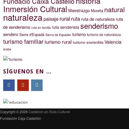
historia
Fundació Caixa Castelló
Inmersión Cultural
natural
Maestrazgo
Morella
naturaleza
rural
ruta
paisaje
ruta de naturaleza
ruta
senderismo
de senderismo
ruta senderista
ruta en familia
sendero
turismo
Serra d'Espadà
turismo de naturaleza
Sierra de Espadán
turismo familiar
turismo rural
Valencia
turismo sostenible
árabe
SÍGUENOS EN ...
Copyright © 2026
Castellon en Ruta Cultural
Fundación Caja Castellón