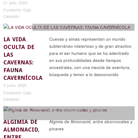
21 julio, 2020
Fundación Caja
Castellón
Historia y arqueología
,
Reportajes
,
Rutas y senderismo
LA VIDA
Cuevas y simas representan un mundo
subterráneo misterioso y de gran atractivo
OCULTA DE
para el ser humano que se ha adentrado
LAS
en sus profundidades desde tiempos
CAVERNAS:
ancestrales, con una mezcla de aventura,
FAUNA
búsqueda y temor a lo desconocido
CAVERNÍCOLA
2 junio, 2020
Fundación Caja
Castellón
Ciencia y naturaleza
,
Historia y arqueología
,
Reportajes
,
Rutas y
senderismo
ALGIMIA DE
Algimia de Almonacid, entre alcornocales y
pinares
ALMONACID,
ENTRE