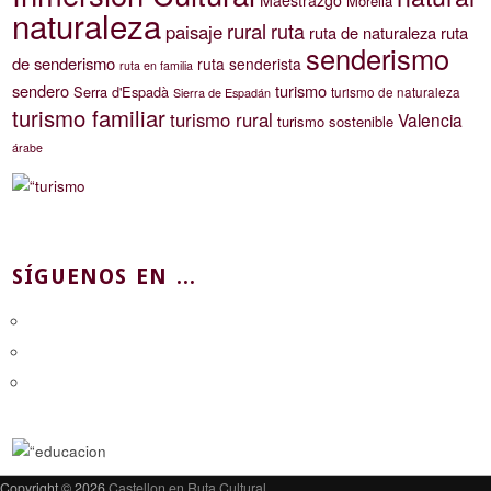
Maestrazgo
Morella
naturaleza
rural
ruta
paisaje
ruta de naturaleza
ruta
senderismo
de senderismo
ruta senderista
ruta en familia
sendero
turismo
Serra d'Espadà
turismo de naturaleza
Sierra de Espadán
turismo familiar
turismo rural
Valencia
turismo sostenible
árabe
SÍGUENOS EN ...
Copyright © 2026
Castellon en Ruta Cultural