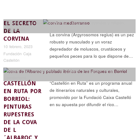
EL SECRETO
Ciencia y naturaleza
,
Gastronomía y enología
,
Leyendas y religión
,
Reportajes
DE LA
La corvina (Argyrosomos regius) es un pez
CORVINA
robusto y musculado y un voraz
10 febrero, 2023
depredador de moluscos, crustáceos y
Fundación Caja
pequeños peces para lo que dispone de…
Castellón
Historia y arqueología
,
Recorrer Castellón
,
Reportajes
,
Rutas y
senderismo
CASTELLÓN
“Castellón en Ruta” es un programa anual
de itinerarios naturales y culturales,
EN RUTA POR
promovido por la Fundació Caixa Castelló
BORRIOL:
en su apuesta por difundir el rico…
PINTURAS
RUPESTRES
DE LA COVA
DE L
´ALBAROC Y