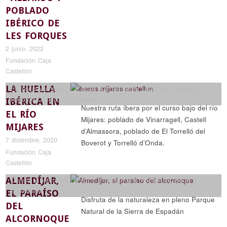
POBLADO
IBÉRICO DE
LES FORQUES
2 junio, 2022
Fundación Caja
Castellón
LA HUELLA
Etnología y artesanía
,
Historia y arqueología
,
Leyendas y religión
,
Recorrer Castellón
,
Reportajes
IBÉRICA EN
Nuestra ruta íbera por el curso bajo del río
EL RÍO
Mijares: poblado de Vinarragell, Castell
MIJARES
d’Almassora, poblado de El Torrelló del
7 diciembre, 2020
Boverot y Torrelló d’Onda.
Fundación Caja
Castellón
ALMEDÍJAR,
Ciencia y naturaleza
,
Historia y arqueología
,
Reportajes
,
Rutas y
senderismo
EL PARAÍSO
Disfruta de la naturaleza en pleno Parque
DEL
Natural de la Sierra de Espadán
ALCORNOQUE