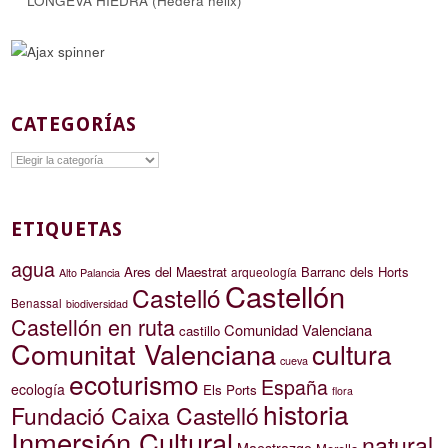
LONGEVA HIEDRA (Hedera helix)
CATEGORÍAS
Categorías
ETIQUETAS
agua
Ares del Maestrat
Barranc dels Horts
arqueología
Alto Palancia
Castellón
Castelló
Benassal
biodiversidad
Castellón en ruta
Comunidad Valenciana
castillo
Comunitat Valenciana
cultura
cueva
ecoturismo
España
ecología
Els Ports
flora
historia
Fundació Caixa Castelló
Inmersión Cultural
natural