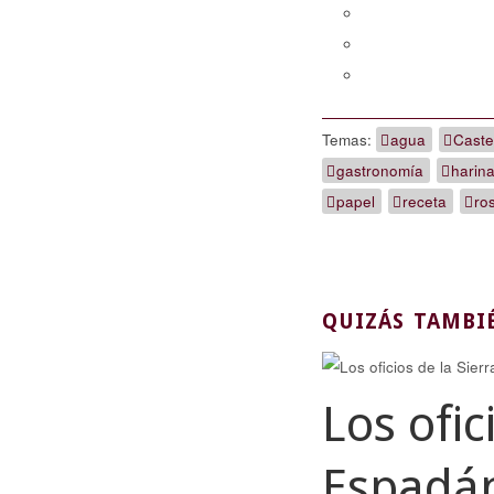
Temas:
agua
Caste
gastronomía
harin
papel
receta
ros
QUIZÁS TAMBI
Los ofic
Espadán