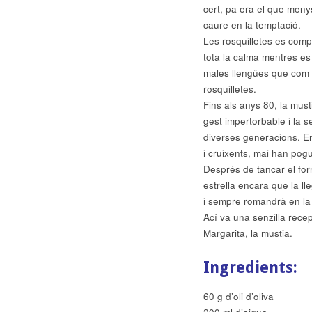
cert, pa era el que meny
caure en la temptació.
Les rosquilletes es comp
tota la calma mentres es 
males llengües que com 
rosquilletes.
Fins als anys 80, la musti
gest impertorbable i la s
diverses generacions. Em
i cruixents, mai han pog
Després de tancar el for
estrella encara que la l
i sempre romandrà en la 
Ací va una senzilla recep
Margarita, la mustia.
Ingredients:
60 g d’oli d’oliva