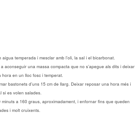
n aigua temperada i mesclar amb l’oli, la sal i el bicarbonat.
ins a aconseguir una massa compacta que no s’apegue als dits i deixar
 hora en un lloc fosc i temperat.
rmar bastonets d’uns 15 cm de llarg. Deixar reposar una hora més i
 si es volen salades.
30 minuts a 160 graus, aproximadament, i enfornar fins que queden
des i molt cruixents.