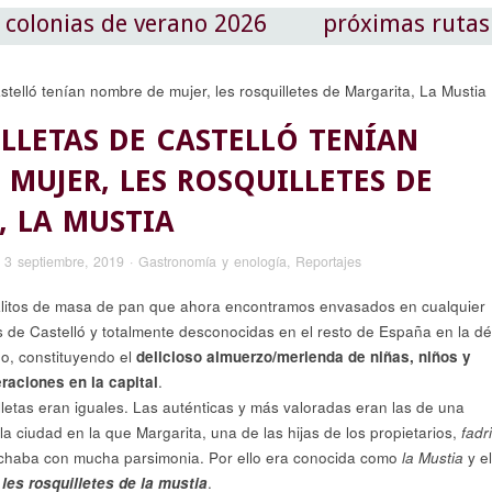
colonias de verano 2026
próximas rutas
LLETAS DE CASTELLÓ TENÍAN
MUJER, LES ROSQUILLETES DE
, LA MUSTIA
·
3 septiembre, 2019
·
Gastronomía y enología
,
Reportajes
palitos de masa de pan que ahora encontramos envasados en cualquier
s de Castelló y totalmente desconocidas en el resto de España en la d
do, constituyendo el
delicioso almuerzo/merienda de niñas, niños y
raciones en la capital
.
lletas eran iguales. Las auténticas y más valoradas eran las de una
la ciudad en la que Margarita, una de las hijas de los propietarios,
fadr
chaba con mucha parsimonia. Por ello era conocida como
la Mustia
y el
,
les rosquilletes de la mustia
.