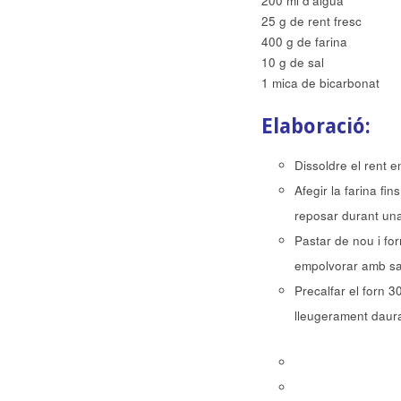
200 ml d’aigua
25 g de rent fresc
400 g de farina
10 g de sal
1 mica de bicarbonat
Elaboració:
Dissoldre el rent e
Afegir la farina f
reposar durant una
Pastar de nou i fo
empolvorar amb sal
Precalfar el forn 
lleugerament daura