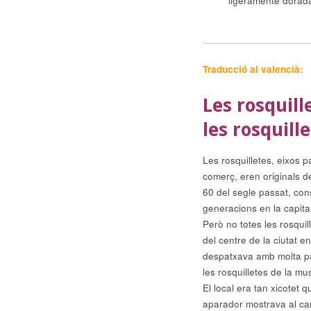
ligeramente dorada
Traducció al valencià:
Les rosquill
les rosquill
Les rosquilletes, eixos 
comerç, eren originals d
60 del segle passat, cons
generacions en la capital
Però no totes les rosquil
del centre de la ciutat e
despatxava amb molta pa
les rosquilletes de la mus
El local era tan xicotet 
aparador mostrava al carr