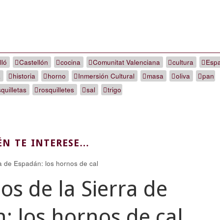
lló
Castellón
cocina
Comunitat Valenciana
cultura
Esp
a
historia
horno
Inmersión Cultural
masa
oliva
pan
quilletas
rosquilletes
sal
trigo
ÉN TE INTERESE…
ios de la Sierra de
: los hornos de cal