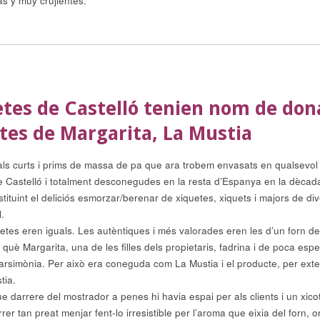
s y muy crujientes.
etes de Castelló tenien nom de don
etes de Margarita, La Mustia
pals curts i prims de massa de pa que ara trobem envasats en qualsevol
e Castelló i totalment desconegudes en la resta d’Espanya en la dècad
tituint el deliciós esmorzar/berenar de xiquetes, xiquets i majors de di
.
letes eren iguals. Les autèntiques i més valorades eren les d’un forn d
n què Margarita, una de les filles dels propietaris, fadrina i de poca espe
rsimònia. Per això era coneguda com La Mustia i el producte, per exte
tia.
que darrere del mostrador a penes hi havia espai per als clients i un xico
er tan preat menjar fent-lo irresistible per l’aroma que eixia del forn, o