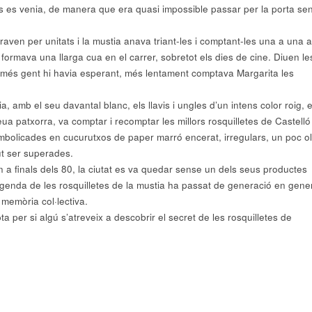
s es venia, de manera que era quasi impossible passar per la porta se
raven per unitats i la mustia anava triant-les i comptant-les una a una 
formava una llarga cua en el carrer, sobretot els dies de cine. Diuen le
més gent hi havia esperant, més lentament comptava Margarita les
a, amb el seu davantal blanc, els llavis i ungles d’un intens color roig, 
eua patxorra, va comptar i recomptar les millors rosquilletes de Castelló
bolicades en cucurutxos de paper marró encerat, irregulars, un poc o
ut ser superades.
n a finals dels 80, la ciutat es va quedar sense un dels seus productes
legenda de les rosquilletes de la mustia ha passat de generació en gene
memòria col·lectiva.
ta per si algú s’atreveix a descobrir el secret de les rosquilletes de