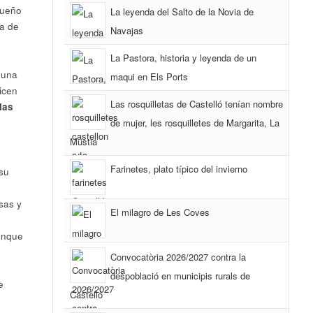
queño
La leyenda del Salto de la Novia de
ía de
Navajas
La Pastora, historia y leyenda de un
 una
maqui en Els Ports
icen
Las rosquilletas de Castelló tenían nombre
las
de mujer, les rosquilletes de Margarita, La
Mustia
Farinetes, plato típico del invierno
 su
sas y
El milagro de Les Coves
aunque
Convocatòria 2026/2027 contra la
despoblació en municipis rurals de
e
Castelló