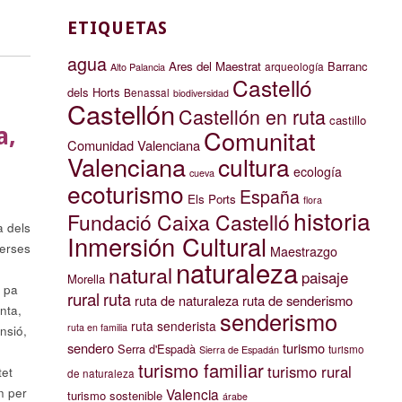
ETIQUETAS
agua
Ares del Maestrat
Barranc
arqueología
Alto Palancia
Castelló
dels Horts
Benassal
biodiversidad
Castellón
Castellón en ruta
castillo
a,
Comunitat
Comunidad Valenciana
Valenciana
cultura
ecología
cueva
ecoturismo
España
Els Ports
flora
historia
Fundació Caixa Castelló
a dels
Inmersión Cultural
verses
Maestrazgo
naturaleza
natural
paisaje
Morella
e pa
rural
ruta
ruta de naturaleza
ruta de senderismo
nta,
senderismo
ruta senderista
ruta en familia
nsió,
sendero
turismo
Serra d'Espadà
turismo
Sierra de Espadán
turismo familiar
turismo rural
tet
de naturaleza
Valencia
n per
turismo sostenible
árabe