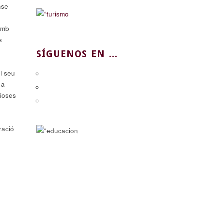
nse
amb
s
SÍGUENOS EN ...
el seu
 a
lioses
ració