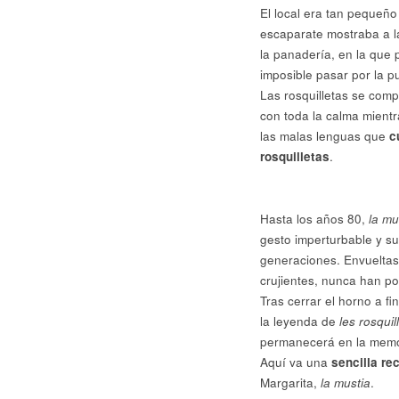
El local era tan pequeño
escaparate mostraba a la
la panadería, en la que 
imposible pasar por la pu
Las rosquilletas se com
con toda la calma mientr
las malas lenguas que
c
rosquilletas
.
Hasta los años 80,
la mu
gesto imperturbable y su
generaciones. Envueltas
crujientes, nunca han p
Tras cerrar el horno a f
la leyenda de
les rosquil
permanecerá en la memor
Aquí va una
sencilla re
Margarita,
la mustia
.