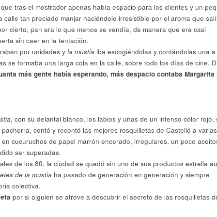
 que tras el mostrador apenas había espacio para los clientes y un pe
 calle tan preciado manjar haciéndolo irresistible por el aroma que sal
por cierto, pan era lo que menos se vendía, de manera que era casi
erta sin caer en la tentación.
praban por unidades y
la mustia
iba escogiéndolas y contándolas una a
as se formaba una larga cola en la calle, sobre todo los días de cine. D
uanta más gente había esperando, más despacio contaba Margarita 
stia
, con su delantal blanco, los labios y uñas de un intenso color rojo,
 pachorra, contó y recontó las mejores rosquilletas de Castelló a varias
 en cucuruchos de papel marrón encerado, irregulares, un poco aceito
odido ser superadas.
inales de los 80, la ciudad se quedó sin uno de sus productos estrella 
letes de la mustia
ha pasado de generación en generación y siempre
ia colectiva.
ceta
por si alguien se atreve a descubrir el secreto de las rosquilletas d