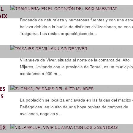
EL
ología y artesanía
,
Historia y arqueología
,
Leyendas y religión
,
Reportajes
,
Rut
AIX
Rodeada de naturaleza y numerosas fuentes y con una espe
belleza debido a la huella de distintas civilizaciones, se enc
Traiguera. Los restos arqueológicos de…
toria y arqueología
,
próximas rutas
,
Recorrer Castellón
,
Reportajes
,
Rutas y
Villanueva de Viver, situada al norte de la comarca del Alto
Mijares, limitando con la provincia de Teruel, es un municipi
montañoso a 900 m…
ES
Ciencia y naturaleza
,
Historia y arqueología
,
Reportajes
,
Rutas y sender
ES
La población se localiza enclavada en las faldas del macizo
Peñagolosa, en lo alto de una hoya repleta de campos de
avellanos, nogales y…
IR
ología y artesanía
,
Historia y arqueología
,
Leyendas y religión
,
Reportajes
,
Rut