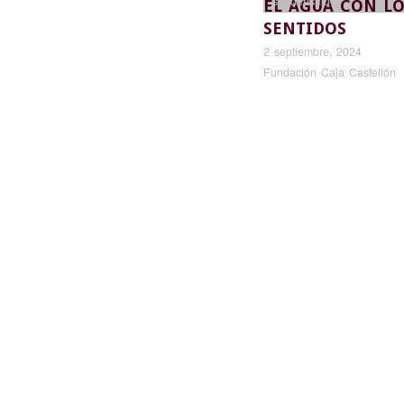
senderismo
EL AGUA CON LO
SENTIDOS
2 septiembre, 2024
Fundación Caja Castellón