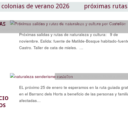
colonias de verano 2026
próximas rutas
AS
 naturaleza
,
Gastronomía y enología
,
Historia y arqueología
,
Leyendas y religi
Castellón
,
Reportajes
,
Rutas y senderismo
Próximas salidas y rutas de naturaleza y cultura: 9 de
noviembre. Eslida: fuente de Matilde-Bosque habitado-fuent
Castro. Taller de cata de mieles. …
próximas rutas
,
Reportajes
,
Rutas y sender
EL próximo 25 de enero te esperamos en la ruta guiada grat
en el Barranc dels Horts a beneficio de las personas y famili
CIO
afectadas…
OS