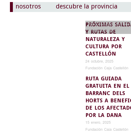
nosotros
descubre la provincia
PRÓXIMAS SALID
Arte y literatura
,
Ciencia y
próximas rutas
,
Recorrer 
Y RUTAS DE
NATURALEZA Y
CULTURA POR
CASTELLÓN
24 octubre, 2025
Fundación Caja Castellón
RUTA GUIADA
GRATUITA EN EL
BARRANC DELS
HORTS A BENEFI
DE LOS AFECTAD
POR LA DANA
15 enero, 2025
Fundación Caja Castellón