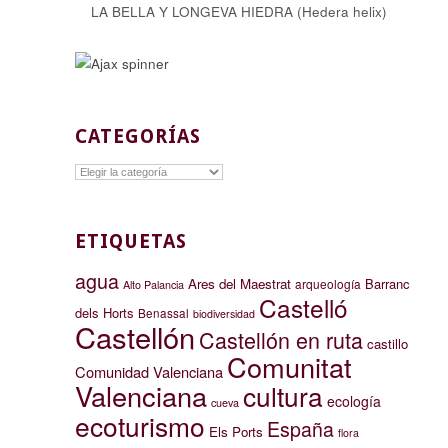
LA BELLA Y LONGEVA HIEDRA (Hedera helix)
CATEGORÍAS
Categorías
ETIQUETAS
agua
Ares del Maestrat
Barranc
arqueología
Alto Palancia
Castelló
dels Horts
Benassal
biodiversidad
Castellón
Castellón en ruta
castillo
Comunitat
Comunidad Valenciana
Valenciana
cultura
ecología
cueva
ecoturismo
España
Els Ports
flora