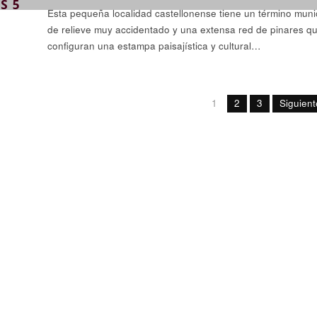
S 5
Esta pequeña localidad castellonense tiene un término muni
de relieve muy accidentado y una extensa red de pinares q
configuran una estampa paisajística y cultural…
1
2
3
Siguien