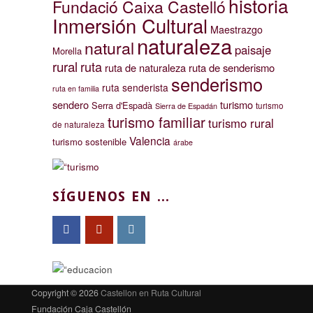
historia
Fundació Caixa Castelló
Inmersión Cultural
Maestrazgo
naturaleza
natural
paisaje
Morella
rural
ruta
ruta de naturaleza
ruta de senderismo
senderismo
ruta senderista
ruta en familia
sendero
turismo
Serra d'Espadà
turismo
Sierra de Espadán
turismo familiar
turismo rural
de naturaleza
Valencia
turismo sostenible
árabe
SÍGUENOS EN ...
Copyright © 2026
Castellon en Ruta Cultural
Fundación Caja Castellón