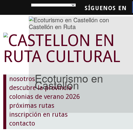
SÍGUENOS EN
SQUEDA
Ecoturismo en
nosotros
Castellón
descubre la provincia
colonias de verano 2026
próximas rutas
inscripción en rutas
contacto