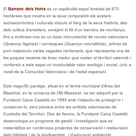
El
Barranc dels Horts
és un esplèndid espai forestal de 670
hectàrees que mostra en la seua composició els avatars
socioeconòmics i culturals viscuts al llarg de la seua història, des
dels cultius d’ametlers, vorejant el llit d’un barranc de muntanya,
fins a endinsar-nos en un bosc monumental de roures valencians
(
Quercus faginea
) i carrasques (
Quercus rotundifolia
), arbres de
port majestuós varies vegades centenaris, que representa una de
les poques mostres de bosc madur que resten al territori valencià i
confereix a este espai un incalculable valor ecològic i social, únic a
nivell de la Comunitat Valenciana i de l’estat espanyol.
Este magnífic paratge, situat en el terme municipal d’Ares del
Maestrat, en la comarca de l’Alt Maestrat, va ser adquirit per la
Fundació Caixa Castelló en 1993 amb l’objectiu de protegir-lo i
conservar-lo, sent pionera entre les entitats valencianes de
Custòdia del Terrritori. Des de llavors, la Fundació Caixa Castelló
desenvolupa un programa de gestió i investigació que es
materialitza en nombrosos projectes de conservació i restauració
dels hàbitats i de la biodiversitat, i d’educació ambiental.