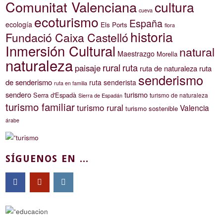
Comunitat Valenciana
cultura
cueva
ecoturismo
España
ecología
Els Ports
flora
historia
Fundació Caixa Castelló
Inmersión Cultural
natural
Maestrazgo
Morella
naturaleza
rural
ruta
paisaje
ruta de naturaleza
ruta
senderismo
de senderismo
ruta senderista
ruta en familia
sendero
turismo
Serra d'Espadà
turismo de naturaleza
Sierra de Espadán
turismo familiar
turismo rural
Valencia
turismo sostenible
árabe
SÍGUENOS EN ...