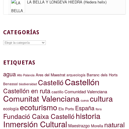
LA BELLA Y LONGEVA HIEDRA (Hedera helix)
CATEGORÍAS
Categorías
ETIQUETAS
agua
Ares del Maestrat
Barranc dels Horts
arqueología
Alto Palancia
Castellón
Castelló
Benassal
biodiversidad
Castellón en ruta
Comunidad Valenciana
castillo
Comunitat Valenciana
cultura
cueva
ecoturismo
España
ecología
Els Ports
flora
historia
Fundació Caixa Castelló
Inmersión Cultural
natural
Maestrazgo
Morella