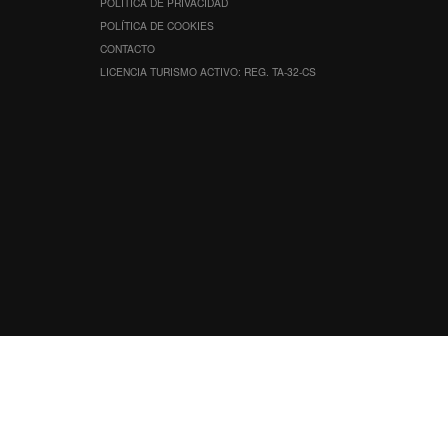
POLÍTICA DE PRIVACIDAD
POLÍTICA DE COOKIES
CONTACTO
LICENCIA TURISMO ACTIVO: REG. TA-32-CS