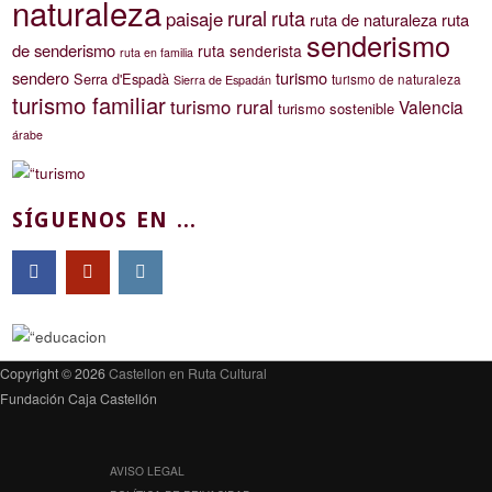
naturaleza
rural
ruta
paisaje
ruta de naturaleza
ruta
senderismo
de senderismo
ruta senderista
ruta en familia
sendero
turismo
Serra d'Espadà
turismo de naturaleza
Sierra de Espadán
turismo familiar
turismo rural
Valencia
turismo sostenible
árabe
SÍGUENOS EN ...
Copyright © 2026
Castellon en Ruta Cultural
Fundación Caja Castellón
AVISO LEGAL