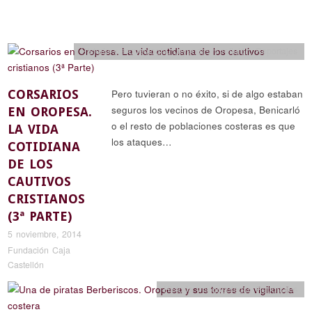
Historia y arqueología
,
Leyendas y religión
,
Reportajes
CORSARIOS
Pero tuvieran o no éxito, si de algo estaban
seguros los vecinos de Oropesa, Benicarló
EN OROPESA.
o el resto de poblaciones costeras es que
LA VIDA
los ataques…
COTIDIANA
DE LOS
CAUTIVOS
CRISTIANOS
(3ª PARTE)
5 noviembre, 2014
Fundación Caja
Castellón
Historia y arqueología
,
Reportajes