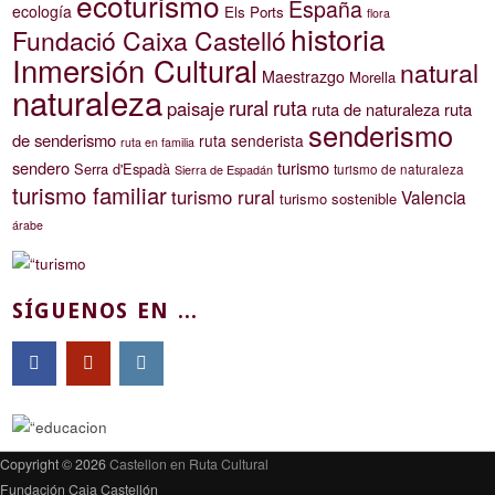
ecoturismo
España
ecología
Els Ports
flora
historia
Fundació Caixa Castelló
Inmersión Cultural
natural
Maestrazgo
Morella
naturaleza
rural
ruta
paisaje
ruta de naturaleza
ruta
senderismo
de senderismo
ruta senderista
ruta en familia
sendero
turismo
Serra d'Espadà
turismo de naturaleza
Sierra de Espadán
turismo familiar
turismo rural
Valencia
turismo sostenible
árabe
SÍGUENOS EN ...
Copyright © 2026
Castellon en Ruta Cultural
Fundación Caja Castellón