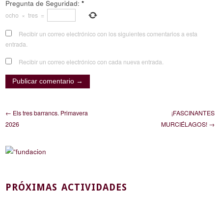
Pregunta de Seguridad:
*
ocho
×
tres
=
Recibir un correo electrónico con los siguientes comentarios a esta
entrada.
Recibir un correo electrónico con cada nueva entrada.
← Els tres barrancs. Primavera
¡FASCINANTES
2026
MURCIÉLAGOS! →
PRÓXIMAS ACTIVIDADES