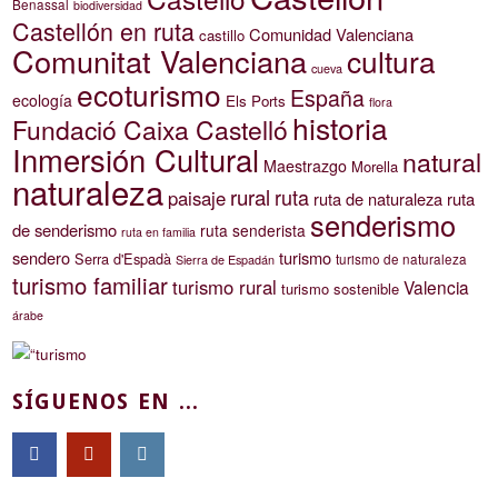
Benassal
biodiversidad
Castellón en ruta
Comunidad Valenciana
castillo
Comunitat Valenciana
cultura
cueva
ecoturismo
España
ecología
Els Ports
flora
historia
Fundació Caixa Castelló
Inmersión Cultural
natural
Maestrazgo
Morella
naturaleza
rural
ruta
paisaje
ruta de naturaleza
ruta
senderismo
de senderismo
ruta senderista
ruta en familia
sendero
turismo
Serra d'Espadà
turismo de naturaleza
Sierra de Espadán
turismo familiar
turismo rural
Valencia
turismo sostenible
árabe
SÍGUENOS EN ...