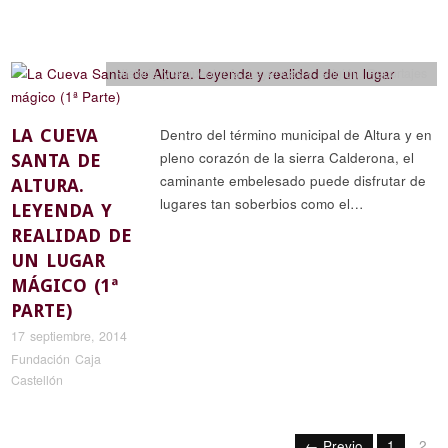
Historia y arqueología
,
Leyendas y religión
,
Reportajes
LA CUEVA
Dentro del término municipal de Altura y en
pleno corazón de la sierra Calderona, el
SANTA DE
caminante embelesado puede disfrutar de
ALTURA.
lugares tan soberbios como el…
LEYENDA Y
REALIDAD DE
UN LUGAR
MÁGICO (1ª
PARTE)
17 septiembre, 2014
Fundación Caja
Castellón
← Previo
1
2