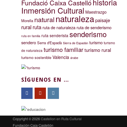
historia
Fundació Caixa Castelló
Inmersión Cultural
Maestrazgo
naturaleza
natural
paisaje
Morella
rural
ruta
ruta de naturaleza
ruta de senderismo
senderismo
ruta senderista
ruta en familia
sendero
turismo
Serra d'Espadà
turismo
Sierra de Espadán
turismo familiar
turismo rural
de naturaleza
Valencia
turismo sostenible
árabe
SÍGUENOS EN ...
Copyright © 2026
Castellon en Ruta Cultural
Fundación Caja Castellón