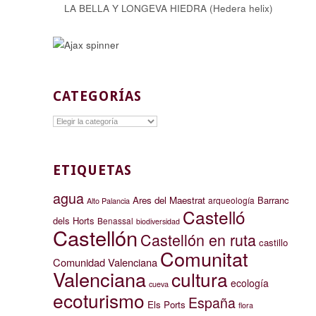
LA BELLA Y LONGEVA HIEDRA (Hedera helix)
CATEGORÍAS
Categorías
ETIQUETAS
agua
Ares del Maestrat
Barranc
arqueología
Alto Palancia
Castelló
dels Horts
Benassal
biodiversidad
Castellón
Castellón en ruta
castillo
Comunitat
Comunidad Valenciana
Valenciana
cultura
ecología
cueva
ecoturismo
España
Els Ports
flora