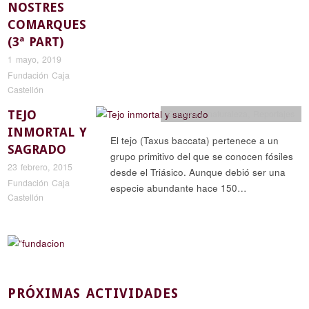
NOSTRES
COMARQUES
(3ª PART)
1 mayo, 2019
Fundación Caja
Castellón
TEJO
Ciencia y naturaleza
,
Reportajes
INMORTAL Y
El tejo (Taxus baccata) pertenece a un
SAGRADO
grupo primitivo del que se conocen fósiles
23 febrero, 2015
desde el Triásico. Aunque debió ser una
Fundación Caja
especie abundante hace 150…
Castellón
PRÓXIMAS ACTIVIDADES