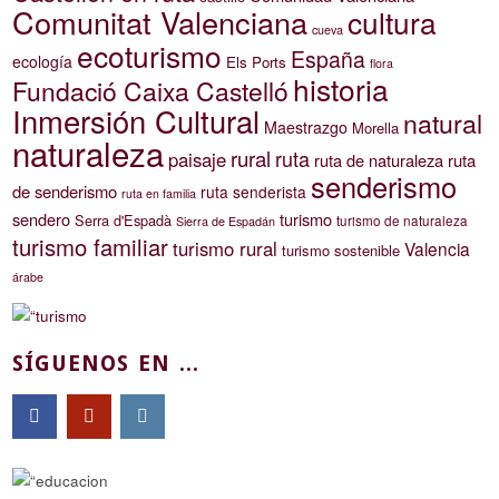
Comunitat Valenciana
cultura
cueva
ecoturismo
España
ecología
Els Ports
flora
historia
Fundació Caixa Castelló
Inmersión Cultural
natural
Maestrazgo
Morella
naturaleza
rural
ruta
paisaje
ruta de naturaleza
ruta
senderismo
de senderismo
ruta senderista
ruta en familia
sendero
turismo
Serra d'Espadà
turismo de naturaleza
Sierra de Espadán
turismo familiar
turismo rural
Valencia
turismo sostenible
árabe
SÍGUENOS EN ...