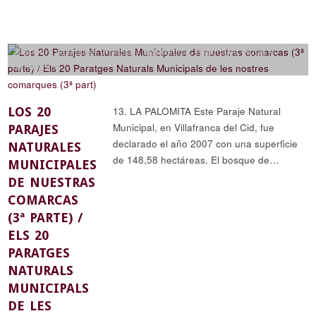
Ciencia y naturaleza
,
Historia y arqueología
,
Reportajes
,
Rutas y
senderismo
LOS 20
13. LA PALOMITA Este Paraje Natural
Municipal, en Villafranca del Cid, fue
PARAJES
declarado el año 2007 con una superficie
NATURALES
de 148,58 hectáreas. El bosque de…
MUNICIPALES
DE NUESTRAS
COMARCAS
(3ª PARTE) /
ELS 20
PARATGES
NATURALS
MUNICIPALS
DE LES