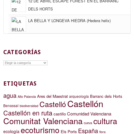
12 DE ABRIL ESCAPE FOREST EN EL BARRANC
DELS HORTS
LA BELLA Y LONGEVA HIEDRA (Hedera helix)
CATEGORÍAS
Categorías
ETIQUETAS
agua
Ares del Maestrat
Barranc dels Horts
arqueología
Alto Palancia
Castellón
Castelló
Benassal
biodiversidad
Castellón en ruta
Comunidad Valenciana
castillo
Comunitat Valenciana
cultura
cueva
ecoturismo
España
ecología
Els Ports
flora