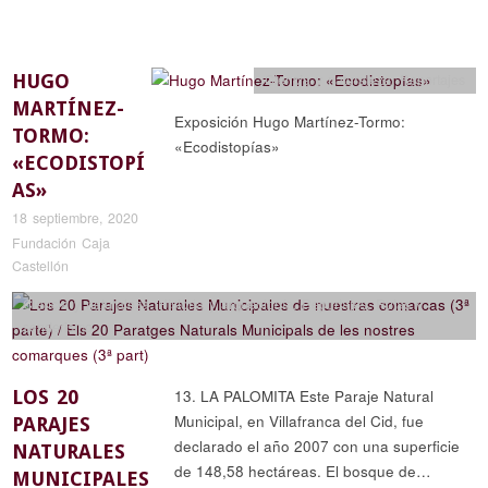
HUGO
Ciencia y naturaleza
,
Reportajes
MARTÍNEZ-
Exposición Hugo Martínez-Tormo:
TORMO:
«Ecodistopías»
«ECODISTOPÍ
AS»
18 septiembre, 2020
Fundación Caja
Castellón
Ciencia y naturaleza
,
Historia y arqueología
,
Reportajes
,
Rutas y
senderismo
LOS 20
13. LA PALOMITA Este Paraje Natural
Municipal, en Villafranca del Cid, fue
PARAJES
declarado el año 2007 con una superficie
NATURALES
de 148,58 hectáreas. El bosque de…
MUNICIPALES