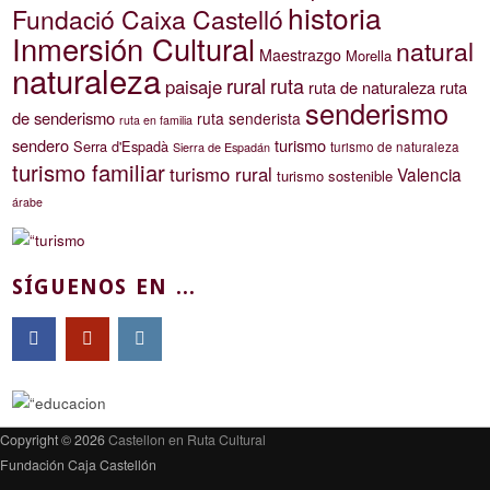
historia
Fundació Caixa Castelló
Inmersión Cultural
natural
Maestrazgo
Morella
naturaleza
rural
ruta
paisaje
ruta de naturaleza
ruta
senderismo
de senderismo
ruta senderista
ruta en familia
sendero
turismo
Serra d'Espadà
turismo de naturaleza
Sierra de Espadán
turismo familiar
turismo rural
Valencia
turismo sostenible
árabe
SÍGUENOS EN ...
Copyright © 2026
Castellon en Ruta Cultural
Fundación Caja Castellón