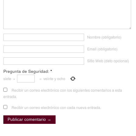
Nombre (obligatorio)
Email (obligatorio)
Sitio Web (dato opcional)
Pregunta de Seguridad:
*
siete
×
=
veinte y ocho
Recibir un correo electrónico con los siguientes comentarios a esta
entrada.
Recibir un correo electrónico con cada nueva entrada.