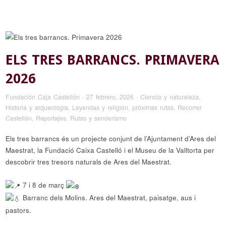
ELS TRES BARRANCS. PRIMAVERA
2026
Fundación Caja Castellón
·
27 febrero, 2026
·
Ciencia y naturaleza
,
Historia y arqueología
,
Leyendas y religión
,
próximas rutas
,
Recorrer
Castellón
,
Reportajes
,
Rutas y senderismo
Els tres barrancs és un projecte conjunt de l’Ajuntament d’Ares del
Maestrat, la Fundació Caixa Castelló i el Museu de la Valltorta per
descobrir tres tresors naturals de A
res del Maestrat.
7 i 8 de març
Barranc dels Molins. Ares del Maestrat, paisatge, aus i
pastors.