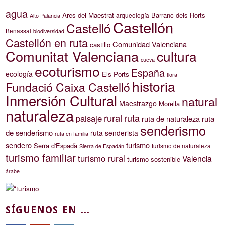
agua
Ares del Maestrat
Barranc dels Horts
arqueología
Alto Palancia
Castellón
Castelló
Benassal
biodiversidad
Castellón en ruta
Comunidad Valenciana
castillo
Comunitat Valenciana
cultura
cueva
ecoturismo
España
ecología
Els Ports
flora
historia
Fundació Caixa Castelló
Inmersión Cultural
natural
Maestrazgo
Morella
naturaleza
rural
ruta
paisaje
ruta de naturaleza
ruta
senderismo
de senderismo
ruta senderista
ruta en familia
sendero
turismo
Serra d'Espadà
turismo de naturaleza
Sierra de Espadán
turismo familiar
turismo rural
Valencia
turismo sostenible
árabe
SÍGUENOS EN ...