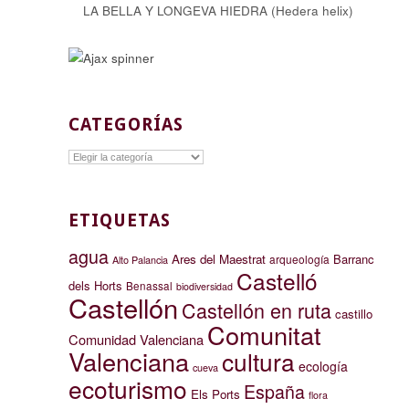
LA BELLA Y LONGEVA HIEDRA (Hedera helix)
CATEGORÍAS
Categorías
ETIQUETAS
agua
Ares del Maestrat
Barranc
arqueología
Alto Palancia
Castelló
dels Horts
Benassal
biodiversidad
Castellón
Castellón en ruta
castillo
Comunitat
Comunidad Valenciana
Valenciana
cultura
ecología
cueva
ecoturismo
España
Els Ports
flora