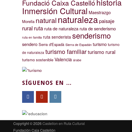
historia
Fundació Caixa Castelló
Inmersión Cultural
Maestrazgo
naturaleza
natural
paisaje
Morella
rural
ruta
ruta de naturaleza
ruta de senderismo
senderismo
ruta senderista
ruta en familia
sendero
turismo
Serra d'Espadà
turismo
Sierra de Espadán
turismo familiar
turismo rural
de naturaleza
Valencia
turismo sostenible
árabe
SÍGUENOS EN ...
Copyright © 2026
Castellon en Ruta Cultural
Fundación Caja Castellón