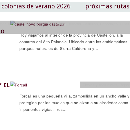
colonias de verano 2026
próximas rutas
toria y arqueología
,
Leyendas y religión
,
Recorrer Castellón
,
Reportajes
,
Rutas
IO
Hoy viajamos al interior de la provincia de Castellón, a la
comarca del Alto Palancia. Ubicado entre los emblemáticos
parques naturales de Sierra Calderona y…
Y EL
Fiestas y costumbres
,
Repor
Forcall es una pequeña villa, zambullida en un ancho valle y
protegida por las muelas que se alzan a su alrededor como
imponentes vigías. Tres…