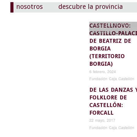
nosotros
descubre la provincia
CASTELLNOVO:
Fiestas y costumbres
,
His
senderismo
CASTILLO-PALAC
DE BEATRIZ DE
BORGIA
(TERRITORIO
BORGIA)
6 febrero, 2024
Fundación Caja Castellón
DE LAS DANZAS 
FOLKLORE DE
CASTELLÓN:
FORCALL
22 mayo, 2017
Fundación Caja Castellón