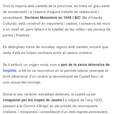
Com la majoria dels castells de la província, es troba en greu estat
de conservació i a l’espera d’alguns treballs de restauració i
consolidació.
Declarat Monument en 1949 i BIC
(Bé d’Interés
Cultural), està construït en maçoneria i cadirat, i conserva els murs
a un nivell alt, però faltant-li la totalitat de les voltes i els carreus de
portes i finestres.
Es distingixen trams de muralles, alguns amb merlets, encara que
molts d’ells es troben confosos entre el caseriu existent.
Se li atribuïx un origen romà, com a
part de la xarxa defensiva de
Segorbe
, si bé es va reconstruir en el període islàmic (exemple la
torre albarrana) d’on vindria la denominació de Castell Nou i el
nom actual del municipi.
Donat el seu caràcter estratègic-defensiu, el castell va ser
conquistat per les tropes de Jaume I
a mitjans de l’any 1233,
passant a la Corona d’Aragó en ple procés de reconquesta
cristiana, i d’expansió i consolidació d’un dels regnes peninsulars