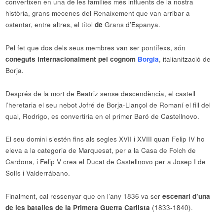
convertixen en una de les famílies més influents de la nostra
història, grans mecenes del Renaixement que van arribar a
ostentar, entre altres, el títol
de
Grans d’Espanya.
Pel fet que dos dels seus membres van ser pontífexs, són
coneguts internacionalment pel cognom
Borgia
, italianització de
Borja.
Després de la mort de Beatriz sense descendència, el castell
l’heretaria el seu nebot Jofré de Borja-Llançol de Romaní el fill del
qual, Rodrigo, es convertiria en el primer Baró de Castellnovo.
El seu domini s’estén fins als segles XVII i XVIII quan Felip IV ho
eleva a la categoria de Marquesat, per a la Casa de Folch de
Cardona, i Felip V crea el Ducat de Castellnovo per a Josep I de
Solís i Valderrábano.
Finalment, cal ressenyar que en l’any 1836 va ser
escenari d’una
de les batalles de la Primera Guerra Carlista
(1833-1840).