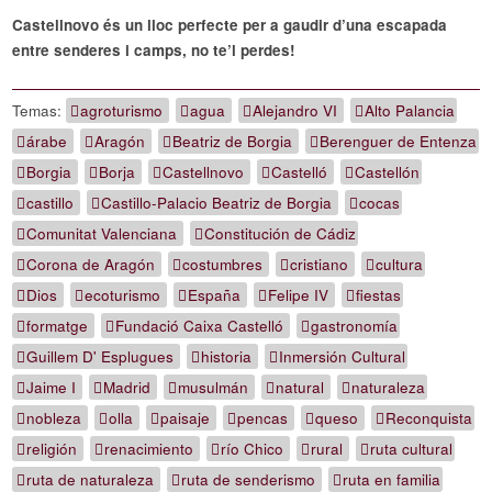
Castellnovo és un lloc perfecte per a gaudir d’una escapada
entre senderes i camps, no te’l perdes!
Temas:
agroturismo
agua
Alejandro VI
Alto Palancia
árabe
Aragón
Beatriz de Borgia
Berenguer de Entenza
Borgia
Borja
Castellnovo
Castelló
Castellón
castillo
Castillo-Palacio Beatriz de Borgia
cocas
Comunitat Valenciana
Constitución de Cádiz
Corona de Aragón
costumbres
cristiano
cultura
Dios
ecoturismo
España
Felipe IV
fiestas
formatge
Fundació Caixa Castelló
gastronomía
Guillem D' Esplugues
historia
Inmersión Cultural
Jaime I
Madrid
musulmán
natural
naturaleza
nobleza
olla
paisaje
pencas
queso
Reconquista
religión
renacimiento
río Chico
rural
ruta cultural
ruta de naturaleza
ruta de senderismo
ruta en familia