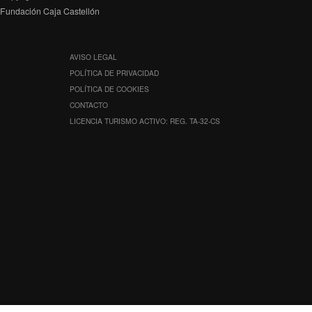
Fundación Caja Castellón
AVISO LEGAL
POLÍTICA DE PRIVACIDAD
POLÍTICA DE COOKIES
CONTACTO
LICENCIA TURISMO ACTIVO: REG. TA-32-CS