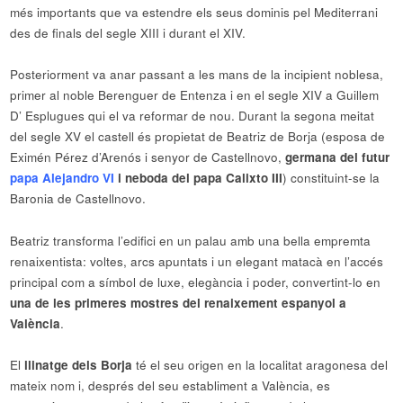
més importants que va estendre els seus dominis pel Mediterrani
des de finals del segle XIII i durant el XIV.
Posteriorment va anar passant a les mans de la incipient noblesa,
primer al noble Berenguer de Entenza i en el segle XIV a Guillem
D’ Esplugues qui el va reformar de nou. Durant la segona meitat
del segle XV el castell és propietat de Beatriz de Borja (esposa de
Eximén Pérez d’Arenós i senyor de Castellnovo,
germana del futur
papa Alejandro VI
i neboda del papa Calixto III
) constituint-se la
Baronia de Castellnovo.
Beatriz transforma l’edifici en un palau amb una bella empremta
renaixentista: voltes, arcs apuntats i un elegant matacà en l’accés
principal com a símbol de luxe, elegància i poder, convertint-lo en
una de les primeres mostres del renaixement espanyol a
València
.
El
llinatge dels Borja
té el seu origen en la localitat aragonesa del
mateix nom i, després del seu establiment a València, es