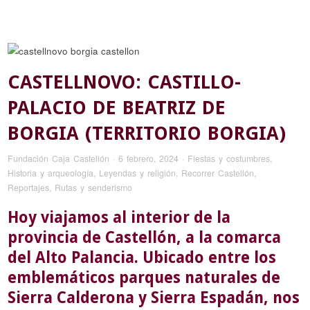
CASTELLNOVO: CASTILLO-
PALACIO DE BEATRIZ DE
BORGIA (TERRITORIO BORGIA)
Fundación Caja Castellón
·
6 febrero, 2024
·
Fiestas y costumbres
,
Historia y arqueología
,
Leyendas y religión
,
Recorrer Castellón
,
Reportajes
,
Rutas y senderismo
Hoy viajamos al interior de la
provincia de Castellón, a la comarca
del Alto Palancia. Ubicado entre los
emblemáticos parques naturales de
Sierra Calderona y Sierra Espadán, nos