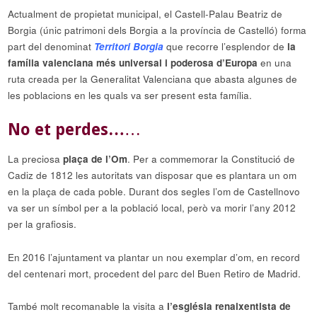
Actualment de propietat municipal, el Castell-Palau Beatriz de
Borgia (únic patrimoni dels Borgia a la província de Castelló) forma
part del denominat
Territori Borgia
que recorre l’esplendor de
la
família valenciana més universal i poderosa d’Europa
en una
ruta creada per la Generalitat Valenciana que abasta algunes de
les poblacions en les quals va ser present esta família.
No et perdes…
…
La preciosa
plaça de l’Om
. Per a commemorar la Constitució de
Cadiz de 1812 les autoritats van disposar que es plantara un om
en la plaça de cada poble. Durant dos segles l’om de Castellnovo
va ser un símbol per a la població local, però va morir l’any 2012
per la grafiosis.
En 2016 l’ajuntament va plantar un nou exemplar d’om, en record
del centenari mort, procedent del parc del Buen Retiro de Madrid.
També molt recomanable la visita a
l’església renaixentista de