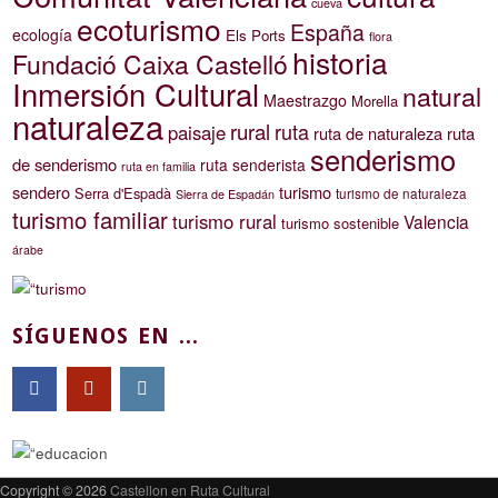
cueva
ecoturismo
España
ecología
Els Ports
flora
historia
Fundació Caixa Castelló
Inmersión Cultural
natural
Maestrazgo
Morella
naturaleza
rural
ruta
paisaje
ruta de naturaleza
ruta
senderismo
de senderismo
ruta senderista
ruta en familia
sendero
turismo
Serra d'Espadà
turismo de naturaleza
Sierra de Espadán
turismo familiar
turismo rural
Valencia
turismo sostenible
árabe
SÍGUENOS EN ...
Copyright © 2026
Castellon en Ruta Cultural