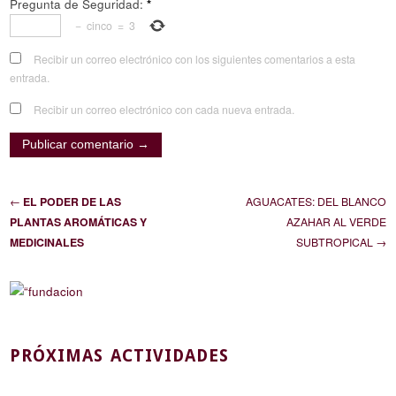
Pregunta de Seguridad:
*
−
cinco
=
3
Recibir un correo electrónico con los siguientes comentarios a esta
entrada.
Recibir un correo electrónico con cada nueva entrada.
←
EL PODER DE LAS
AGUACATES: DEL BLANCO
PLANTAS AROMÁTICAS Y
AZAHAR AL VERDE
MEDICINALES
SUBTROPICAL →
PRÓXIMAS ACTIVIDADES