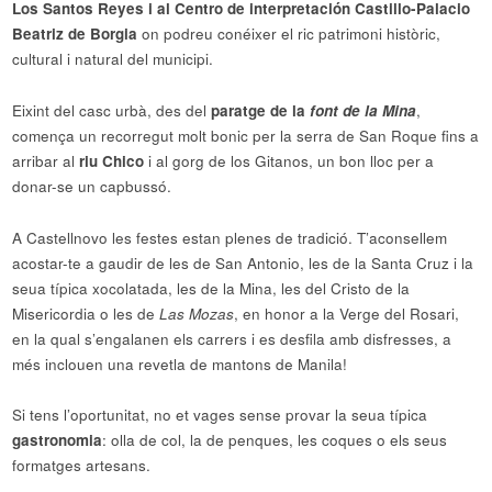
Los Santos Reyes i al Centro de interpretación Castillo-Palacio
Beatriz de Borgia
on podreu conéixer el ric patrimoni històric,
cultural i natural del municipi.
Eixint del casc urbà, des del
paratge de la
font de la Mina
,
comença un recorregut molt bonic per la serra de San Roque fins a
arribar al
riu Chico
i al gorg de los Gitanos, un bon lloc per a
donar-se un capbussó.
A Castellnovo les festes estan plenes de tradició. T’aconsellem
acostar-te a gaudir de les de San Antonio, les de la Santa Cruz i la
seua típica xocolatada, les de la Mina, les del Cristo de la
Misericordia o les de
Las Mozas
, en honor a la Verge del Rosari,
en la qual s’engalanen els carrers i es desfila amb disfresses, a
més inclouen una revetla de mantons de Manila!
Si tens l’oportunitat, no et vages sense provar la seua típica
gastronomia
: olla de col, la de penques, les coques o els seus
formatges artesans.