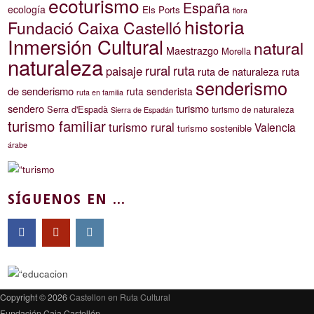
ecoturismo
España
ecología
Els Ports
flora
historia
Fundació Caixa Castelló
Inmersión Cultural
natural
Maestrazgo
Morella
naturaleza
rural
ruta
paisaje
ruta de naturaleza
ruta
senderismo
de senderismo
ruta senderista
ruta en familia
sendero
turismo
Serra d'Espadà
turismo de naturaleza
Sierra de Espadán
turismo familiar
turismo rural
Valencia
turismo sostenible
árabe
SÍGUENOS EN ...
Copyright © 2026
Castellon en Ruta Cultural
Fundación Caja Castellón