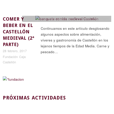
COMER Y
Fiestas y costumbres
,
Gastronomía y enología
,
Reportajes
BEBER EN EL
Continuamos en este artículo desglosando
CASTELLÓN
algunos aspectos sobre alimentación,
MEDIEVAL (2ª
víveres y gastronomía de Castellón en los
PARTE)
lejanos tiempos de la Edad Media. Carne y
28 febrero, 2017
pescado…
Fundación Caja
Castellón
PRÓXIMAS ACTIVIDADES