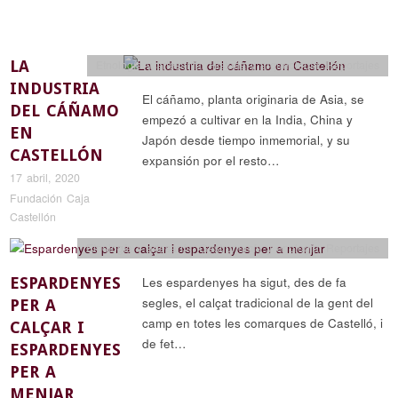
LA
Etnología y artesanía
,
Historia y arqueología
,
Reportajes
INDUSTRIA
El cáñamo, planta originaria de Asia, se
DEL CÁÑAMO
empezó a cultivar en la India, China y
EN
Japón desde tiempo inmemorial, y su
CASTELLÓN
expansión por el resto…
17 abril, 2020
Fundación Caja
Castellón
Etnología y artesanía
,
Gastronomía y enología
,
Reportajes
ESPARDENYES
Les espardenyes ha sigut, des de fa
segles, el calçat tradicional de la gent del
PER A
camp en totes les comarques de Castelló, i
CALÇAR I
de fet…
ESPARDENYES
PER A
MENJAR