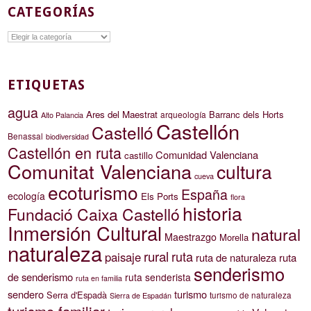
CATEGORÍAS
Categorías
ETIQUETAS
agua
Ares del Maestrat
Barranc dels Horts
arqueología
Alto Palancia
Castellón
Castelló
Benassal
biodiversidad
Castellón en ruta
Comunidad Valenciana
castillo
Comunitat Valenciana
cultura
cueva
ecoturismo
España
ecología
Els Ports
flora
historia
Fundació Caixa Castelló
Inmersión Cultural
natural
Maestrazgo
Morella
naturaleza
rural
ruta
paisaje
ruta de naturaleza
ruta
senderismo
de senderismo
ruta senderista
ruta en familia
sendero
turismo
Serra d'Espadà
turismo de naturaleza
Sierra de Espadán