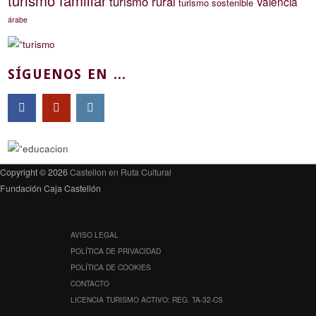
turismo familiar
turismo rural
Valencia
turismo sostenible
árabe
SÍGUENOS EN ...
Copyright © 2026
Castellon en Ruta Cultural
Fundación Caja Castellón
AVISO LEGAL
POLÍTICA DE PRIVACIDAD
POLÍTICA DE COOKIES
CONTACTO
LICENCIA TURISMO ACTIVO: REG. TA-32-CS