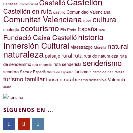
Castellón
Castelló
Benassal
biodiversidad
Castellón en ruta
Comunidad Valenciana
castillo
Comunitat Valenciana
cultura
cueva
ecoturismo
España
ecología
Els Ports
flora
historia
Fundació Caixa Castelló
Inmersión Cultural
natural
Maestrazgo
Morella
naturaleza
rural
ruta
paisaje
ruta de naturaleza
ruta
senderismo
de senderismo
ruta senderista
ruta en familia
sendero
turismo
Serra d'Espadà
turismo de naturaleza
Sierra de Espadán
turismo familiar
turismo rural
Valencia
turismo sostenible
árabe
SÍGUENOS EN ...