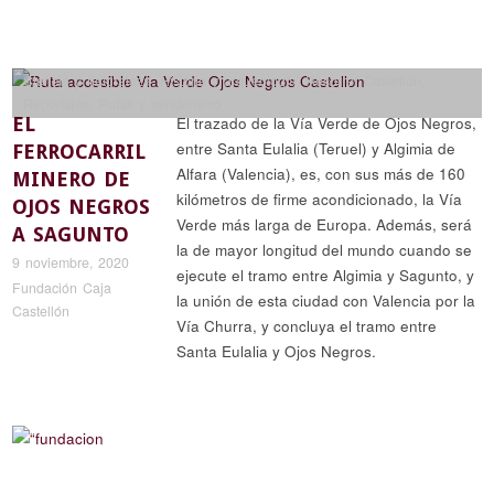
Ciencia y naturaleza
,
Historia y arqueología
,
Recorrer Castellón
,
Reportajes
,
Rutas y senderismo
EL
El trazado de la Vía Verde de Ojos Negros,
entre Santa Eulalia (Teruel) y Algimia de
FERROCARRIL
Alfara (Valencia), es, con sus más de 160
MINERO DE
kilómetros de firme acondicionado, la Vía
OJOS NEGROS
Verde más larga de Europa. Además, será
A SAGUNTO
la de mayor longitud del mundo cuando se
9 noviembre, 2020
ejecute el tramo entre Algimia y Sagunto, y
Fundación Caja
la unión de esta ciudad con Valencia por la
Castellón
Vía Churra, y concluya el tramo entre
Santa Eulalia y Ojos Negros.