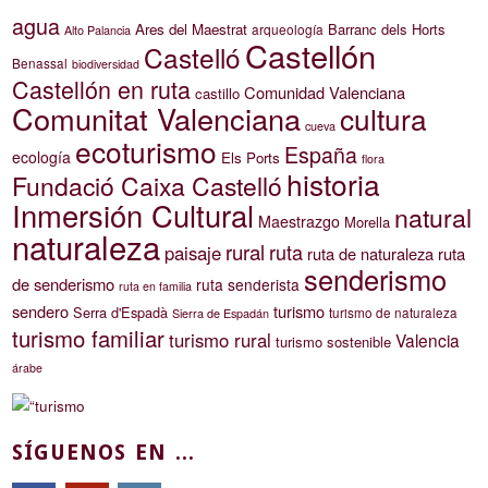
agua
Ares del Maestrat
Barranc dels Horts
arqueología
Alto Palancia
Castellón
Castelló
Benassal
biodiversidad
Castellón en ruta
Comunidad Valenciana
castillo
Comunitat Valenciana
cultura
cueva
ecoturismo
España
ecología
Els Ports
flora
historia
Fundació Caixa Castelló
Inmersión Cultural
natural
Maestrazgo
Morella
naturaleza
rural
ruta
paisaje
ruta de naturaleza
ruta
senderismo
de senderismo
ruta senderista
ruta en familia
sendero
turismo
Serra d'Espadà
turismo de naturaleza
Sierra de Espadán
turismo familiar
turismo rural
Valencia
turismo sostenible
árabe
SÍGUENOS EN ...