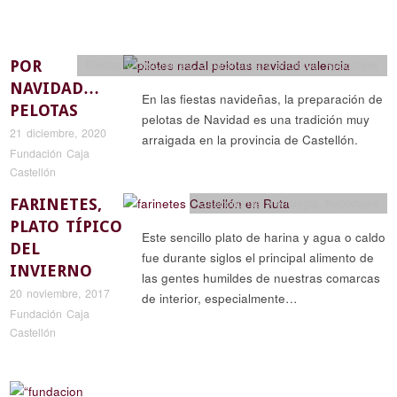
POR
Fiestas y costumbres
,
Gastronomía y enología
,
Reportajes
NAVIDAD…
En las fiestas navideñas, la preparación de
PELOTAS
pelotas de Navidad es una tradición muy
21 diciembre, 2020
arraigada en la provincia de Castellón.
Fundación Caja
Castellón
FARINETES,
Gastronomía y enología
,
Reportajes
PLATO TÍPICO
Este sencillo plato de harina y agua o caldo
DEL
fue durante siglos el principal alimento de
INVIERNO
las gentes humildes de nuestras comarcas
20 noviembre, 2017
de interior, especialmente…
Fundación Caja
Castellón