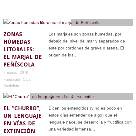
Ciencia y naturaleza
,
Reportajes
ZONAS
Los marjales son zonas húmedas, por
debajo del nivel del mar y separados de
HÚMEDAS
este por cordones de grava o arena. El
LITORALES:
origen de los…
EL MARJAL DE
PEÑÍSCOLA
7 marzo, 2016
Fundación Caja
Castellón
Etnología y artesanía
,
Historia y arqueología
,
Reportajes
EL “CHURRO”,
Dicen los entendidos (y no es poco en
estos días entender de algo) que el
UN LENGUAJE
lenguaje nace, se desarrolla y fructifica con
EN VÍAS DE
una variedad inmensa…
EXTINCIÓN