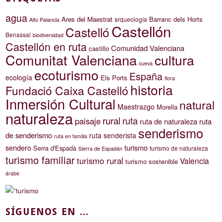
agua
Ares del Maestrat
Barranc dels Horts
arqueología
Alto Palancia
Castellón
Castelló
Benassal
biodiversidad
Castellón en ruta
Comunidad Valenciana
castillo
Comunitat Valenciana
cultura
cueva
ecoturismo
España
ecología
Els Ports
flora
historia
Fundació Caixa Castelló
Inmersión Cultural
natural
Maestrazgo
Morella
naturaleza
rural
ruta
paisaje
ruta de naturaleza
ruta
senderismo
de senderismo
ruta senderista
ruta en familia
sendero
turismo
Serra d'Espadà
turismo de naturaleza
Sierra de Espadán
turismo familiar
turismo rural
Valencia
turismo sostenible
árabe
SÍGUENOS EN ...