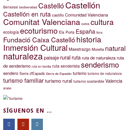
Castellón
Castelló
Benassal
biodiversidad
Castellón en ruta
Comunidad Valenciana
castillo
Comunitat Valenciana
cultura
cueva
ecoturismo
España
ecología
Els Ports
flora
historia
Fundació Caixa Castelló
Inmersión Cultural
natural
Maestrazgo
Morella
naturaleza
rural
ruta
paisaje
ruta de naturaleza
ruta
senderismo
de senderismo
ruta senderista
ruta en familia
sendero
turismo
Serra d'Espadà
turismo de naturaleza
Sierra de Espadán
turismo familiar
turismo rural
Valencia
turismo sostenible
árabe
SÍGUENOS EN ...