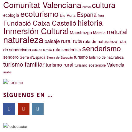
Comunitat Valenciana
cultura
cueva
ecoturismo
España
ecología
Els Ports
flora
historia
Fundació Caixa Castelló
Inmersión Cultural
natural
Maestrazgo
Morella
naturaleza
rural
ruta
paisaje
ruta de naturaleza
ruta
senderismo
de senderismo
ruta senderista
ruta en familia
sendero
turismo
Serra d'Espadà
turismo de naturaleza
Sierra de Espadán
turismo familiar
turismo rural
Valencia
turismo sostenible
árabe
SÍGUENOS EN ...