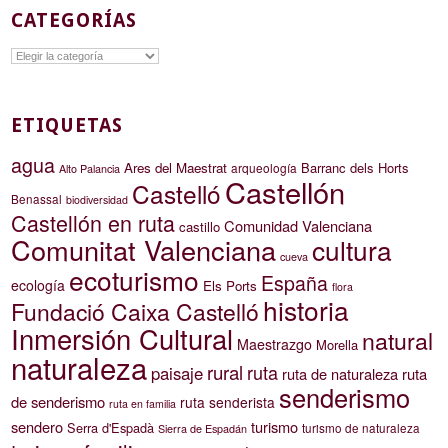
CATEGORÍAS
Categorías
ETIQUETAS
agua
Ares del Maestrat
Barranc dels Horts
arqueología
Alto Palancia
Castellón
Castelló
Benassal
biodiversidad
Castellón en ruta
Comunidad Valenciana
castillo
Comunitat Valenciana
cultura
cueva
ecoturismo
España
ecología
Els Ports
flora
historia
Fundació Caixa Castelló
Inmersión Cultural
natural
Maestrazgo
Morella
naturaleza
rural
ruta
paisaje
ruta de naturaleza
ruta
senderismo
de senderismo
ruta senderista
ruta en familia
sendero
turismo
Serra d'Espadà
turismo de naturaleza
Sierra de Espadán