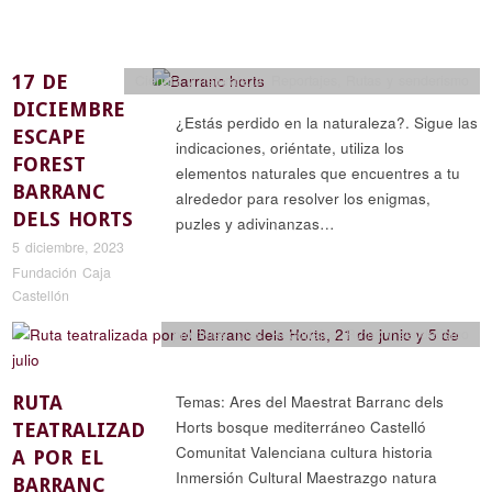
17 DE
Ciencia y naturaleza
,
Reportajes
,
Rutas y senderismo
DICIEMBRE
¿Estás perdido en la naturaleza?. Sigue las
ESCAPE
indicaciones, oriéntate, utiliza los
FOREST
elementos naturales que encuentres a tu
BARRANC
alrededor para resolver los enigmas,
DELS HORTS
puzles y adivinanzas…
5 diciembre, 2023
Fundación Caja
Castellón
próximas rutas
,
Reportajes
,
Rutas y senderismo
RUTA
Temas: Ares del Maestrat Barranc dels
Horts bosque mediterráneo Castelló
TEATRALIZAD
Comunitat Valenciana cultura historia
A POR EL
Inmersión Cultural Maestrazgo natura
BARRANC