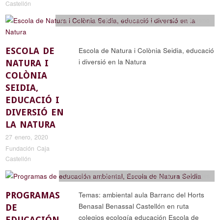
Castellón
Ciencia y naturaleza
,
Reportajes
,
Rutas y senderismo
ESCOLA DE
Escola de Natura i Colònia Seidia, educació
i diversió en la Natura
NATURA I
COLÒNIA
SEIDIA,
EDUCACIÓ I
DIVERSIÓ EN
LA NATURA
27 enero, 2020
Fundación Caja
Castellón
Ciencia y naturaleza
,
Recorrer Castellón
,
Reportajes
PROGRAMAS
Temas: ambiental aula Barranc del Horts
Benasal Benassal Castellón en ruta
DE
colegios ecología educación Escola de
EDUCACIÓN