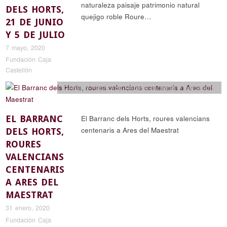
naturaleza paisaje patrimonio natural
DELS HORTS,
quejigo roble Roure…
21 DE JUNIO
Y 5 DE JULIO
7 mayo, 2020
Fundación Caja
Castellón
Ciencia y naturaleza
,
Reportajes
,
Rutas y senderismo
EL BARRANC
El Barranc dels Horts, roures valencians
centenaris a Ares del Maestrat
DELS HORTS,
ROURES
VALENCIANS
CENTENARIS
A ARES DEL
MAESTRAT
31 enero, 2020
Fundación Caja