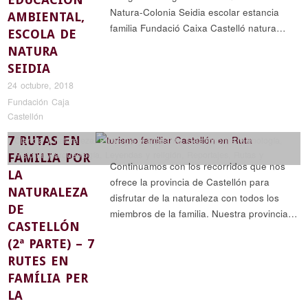
Natura-Colonia Seidia escolar estancia
AMBIENTAL,
familia Fundació Caixa Castelló natura…
ESCOLA DE
NATURA
SEIDIA
24 octubre, 2018
Fundación Caja
Castellón
7 RUTAS EN
Ciencia y naturaleza
,
Etnología y artesanía
,
Gastronomía y enología
,
Historia y arqueología
,
Leyendas y religión
,
Reportajes
,
Rutas y
FAMILIA POR
Continuamos con los recorridos que nos
senderismo
LA
ofrece la provincia de Castellón para
NATURALEZA
disfrutar de la naturaleza con todos los
DE
miembros de la familia. Nuestra provincia…
CASTELLÓN
(2ª PARTE) – 7
RUTES EN
FAMÍLIA PER
LA