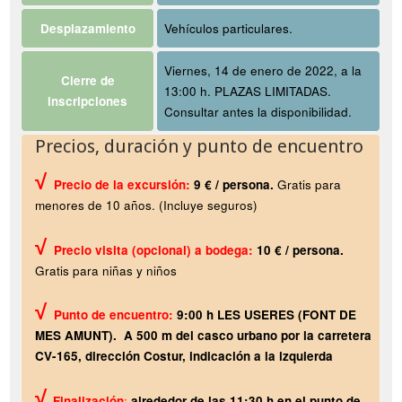
Desplazamiento
Vehículos particulares.
Viernes, 14 de enero de 2022, a la
Cierre de
13:00 h. PLAZAS LIMITADAS.
inscripciones
Consultar antes la disponibilidad.
Precios, duración y punto de encuentro
√
Precio de la excursión:
9 € / persona.
Gratis para
menores de 10 años. (Incluye seguros)
√
Precio visita (opcional) a bodega:
10 € / persona.
Gratis para niñas y niños
√
Punto de encuentro:
9:00 h LES USERES (FONT DE
MES AMUNT). A 500 m del casco urbano por la carretera
CV-165, dirección Costur, indicación a la izquierda
√
Finalización
:
alrededor de las 11:30 h en el punto de