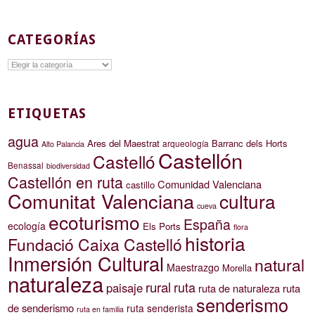
CATEGORÍAS
Categorías
ETIQUETAS
agua
Ares del Maestrat
Barranc dels Horts
arqueología
Alto Palancia
Castellón
Castelló
Benassal
biodiversidad
Castellón en ruta
Comunidad Valenciana
castillo
Comunitat Valenciana
cultura
cueva
ecoturismo
España
ecología
Els Ports
flora
historia
Fundació Caixa Castelló
Inmersión Cultural
natural
Maestrazgo
Morella
naturaleza
rural
ruta
paisaje
ruta de naturaleza
ruta
senderismo
de senderismo
ruta senderista
ruta en familia