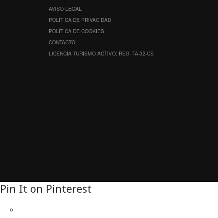
AVISO LEGAL
POLÍTICA DE PRIVACIDAD
POLÍTICA DE COOKIES
CONTACTO
LICENCIA TURISMO ACTIVO: REG. TA-32-CS
Pin It on Pinterest