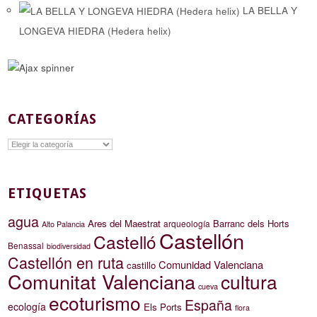
LA BELLA Y
LONGEVA HIEDRA (Hedera helix)
CATEGORÍAS
Categorías
ETIQUETAS
agua
Ares del Maestrat
Barranc dels Horts
arqueología
Alto Palancia
Castellón
Castelló
Benassal
biodiversidad
Castellón en ruta
Comunidad Valenciana
castillo
Comunitat Valenciana
cultura
cueva
ecoturismo
España
ecología
Els Ports
flora