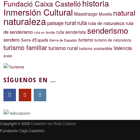
historia
Fundació Caixa Castelló
Inmersión Cultural
natural
Maestrazgo
Morella
naturaleza
rural
ruta
paisaje
ruta de naturaleza
ruta
senderismo
de senderismo
ruta senderista
ruta en familia
sendero
turismo
Serra d'Espadà
turismo de naturaleza
Sierra de Espadán
turismo familiar
turismo rural
Valencia
turismo sostenible
árabe
SÍGUENOS EN ...
Copyright © 2026
Castellon en Ruta Cultural
Fundación Caja Castellón