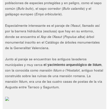
poblaciones de especies protegidas y en peligro, como el sapo
común (
Bufo bufo
), el sapo corredor (
Bufo calamita
) y el
galápago europeo (
Emys orbicularis
).
Especialmente interesante es el paraje de
l’Assut
, llamado así
por la barrera hidráulica (esclusa) que hay en su entorno,
donde se encuentra el
Xop de l’Assut
(
Populus alba
) árbol
monumental inscrito en el Catálogo de árboles monumentales
de la Generalitat Valenciana.
Junto al paraje se encuentran los antiguos lavaderos
municipales y muy cerca
el yacimiento arqueológico de Ildum
,
con la conocida como
mansión Ildum o l’Hostalot
, antiguo hostal
construido sobre las ruinas de una mansión romana. La
mansión Ildum, era una de las cuatro casas de postas de la vía
Augusta entre Tarraco y Saguntum.