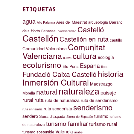
ETIQUETAS
agua
Ares del Maestrat
Barranc
arqueología
Alto Palancia
Castelló
dels Horts
Benassal
biodiversidad
Castellón
Castellón en ruta
castillo
Comunitat
Comunidad Valenciana
Valenciana
cultura
ecología
cueva
ecoturismo
España
Els Ports
flora
historia
Fundació Caixa Castelló
Inmersión Cultural
Maestrazgo
naturaleza
natural
paisaje
Morella
rural
ruta
ruta de naturaleza
ruta de senderismo
senderismo
ruta senderista
ruta en familia
sendero
turismo
Serra d'Espadà
turismo
Sierra de Espadán
turismo familiar
turismo rural
de naturaleza
Valencia
turismo sostenible
árabe