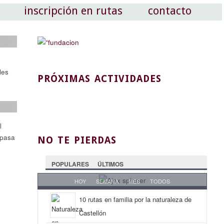
inscripción en rutas
contacto
tajes
les
PRÓXIMAS ACTIVIDADES
tajes
l
 pasa
NO TE PIERDAS
POPULARES
ÚLTIMOS
HOY
SEMANA
MES
TODOS
10 rutas en familia por la naturaleza de
Castellón