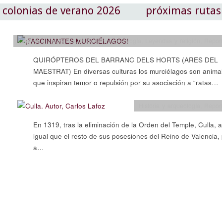
colonias de verano 2026
próximas rutas
Ciencia y naturaleza
,
Historia y arqueología
,
Leyendas y religión
,
Repor
QUIRÓPTEROS DEL BARRANC DELS HORTS (ARES DEL
MAESTRAT) En diversas culturas los murciélagos son anima
que inspiran temor o repulsión por su asociación a “ratas…
Historia y arqueología
,
Repor
En 1319, tras la eliminación de la Orden del Temple, Culla, a
igual que el resto de sus posesiones del Reino de Valencia,
a…