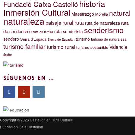
historia
Fundació Caixa Castelló
Inmersión Cultural
natural
Maestrazgo
Morella
naturaleza
rural
ruta
paisaje
ruta de naturaleza
ruta
senderismo
de senderismo
ruta senderista
ruta en familia
sendero
turismo
Serra d'Espadà
turismo de naturaleza
Sierra de Espadán
turismo familiar
turismo rural
Valencia
turismo sostenible
árabe
SÍGUENOS EN ...
Copyright © 2026
Castellon en Ruta Cultural
Fundación Caja Castellón