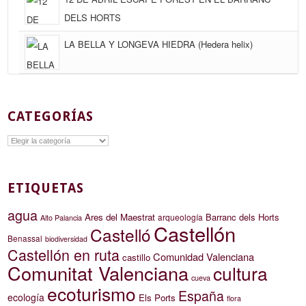
DELS HORTS
LA BELLA Y LONGEVA HIEDRA (Hedera helix)
CATEGORÍAS
Categorías
ETIQUETAS
agua
Ares del Maestrat
Barranc dels Horts
arqueología
Alto Palancia
Castellón
Castelló
Benassal
biodiversidad
Castellón en ruta
Comunidad Valenciana
castillo
Comunitat Valenciana
cultura
cueva
ecoturismo
España
ecología
Els Ports
flora