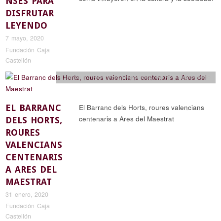
NSES PARA
DISFRUTAR
LEYENDO
7 mayo, 2020
Fundación Caja
Castellón
Ciencia y naturaleza
,
Reportajes
,
Rutas y senderismo
EL BARRANC
El Barranc dels Horts, roures valencians
centenaris a Ares del Maestrat
DELS HORTS,
ROURES
VALENCIANS
CENTENARIS
A ARES DEL
MAESTRAT
31 enero, 2020
Fundación Caja
Castellón