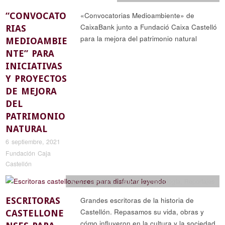
“CONVOCATO
«Convocatorias Medioambiente» de
CaixaBank junto a Fundació Caixa Castelló
RIAS
para la mejora del patrimonio natural
MEDIOAMBIE
NTE” PARA
INICIATIVAS
Y PROYECTOS
DE MEJORA
DEL
PATRIMONIO
NATURAL
6 septiembre, 2021
Fundación Caja
Castellón
Arte y literatura
,
Historia y arqueología
,
Reportajes
ESCRITORAS
Grandes escritoras de la historia de
Castellón. Repasamos su vida, obras y
CASTELLONE
cómo influyeron en la cultura y la sociedad.