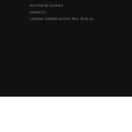
POLÍTICA DE COOKIES
CONTACTO
LICENCIA TURISMO ACTIVO: REG. TA-32-CS