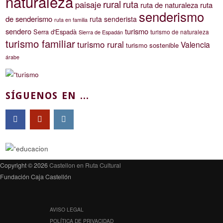
naturaleza
rural
ruta
paisaje
ruta de naturaleza
ruta
senderismo
de senderismo
ruta senderista
ruta en familia
sendero
turismo
Serra d'Espadà
turismo de naturaleza
Sierra de Espadán
turismo familiar
turismo rural
Valencia
turismo sostenible
árabe
SÍGUENOS EN ...
Copyright © 2026
Castellon en Ruta Cultural
Fundación Caja Castellón
AVISO LEGAL
POLÍTICA DE PRIVACIDAD