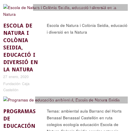
Ciencia y naturaleza
,
Reportajes
,
Rutas y senderismo
ESCOLA DE
Escola de Natura i Colònia Seidia, educació
i diversió en la Natura
NATURA I
COLÒNIA
SEIDIA,
EDUCACIÓ I
DIVERSIÓ EN
LA NATURA
27 enero, 2020
Fundación Caja
Castellón
Ciencia y naturaleza
,
Recorrer Castellón
,
Reportajes
PROGRAMAS
Temas: ambiental aula Barranc del Horts
Benasal Benassal Castellón en ruta
DE
colegios ecología educación Escola de
EDUCACIÓN