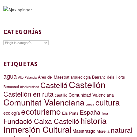
CATEGORÍAS
Categorías
ETIQUETAS
agua
Ares del Maestrat
Barranc dels Horts
arqueología
Alto Palancia
Castellón
Castelló
Benassal
biodiversidad
Castellón en ruta
Comunidad Valenciana
castillo
Comunitat Valenciana
cultura
cueva
ecoturismo
España
ecología
Els Ports
flora
historia
Fundació Caixa Castelló
Inmersión Cultural
natural
Maestrazgo
Morella