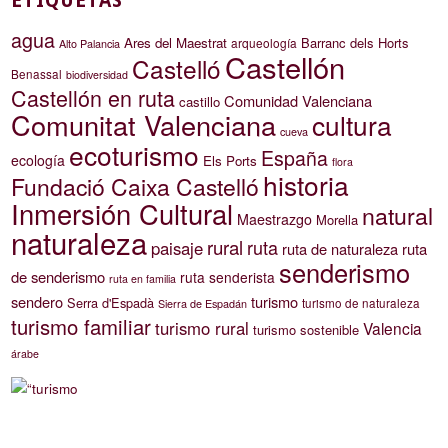
ETIQUETAS
agua
Ares del Maestrat
Barranc dels Horts
arqueología
Alto Palancia
Castellón
Castelló
Benassal
biodiversidad
Castellón en ruta
Comunidad Valenciana
castillo
Comunitat Valenciana
cultura
cueva
ecoturismo
España
ecología
Els Ports
flora
historia
Fundació Caixa Castelló
Inmersión Cultural
natural
Maestrazgo
Morella
naturaleza
rural
ruta
paisaje
ruta de naturaleza
ruta
senderismo
de senderismo
ruta senderista
ruta en familia
sendero
turismo
Serra d'Espadà
turismo de naturaleza
Sierra de Espadán
turismo familiar
turismo rural
Valencia
turismo sostenible
árabe