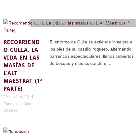
Etnología y artesanía
,
Historia y arqueología
,
Reportajes
RECORRIEND
El entorno de Culla se extiende inmenso a
los pies de su castillo roquero, alternando
O CULLA. LA
barrancos espectaculares, llanos cubiertos
VIDA EN LAS
de bosque y muelas donde el…
MASÍAS DE
L’ALT
MAESTRAT (1ª
PARTE)
20 octubre, 2014
Fundación Caja
Castellón