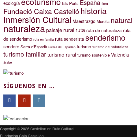
ecoturismo
España
ecología
Els Ports
flora
historia
Fundació Caixa Castelló
Inmersión Cultural
natural
Maestrazgo
Morella
naturaleza
rural
ruta
paisaje
ruta de naturaleza
ruta
senderismo
de senderismo
ruta senderista
ruta en familia
sendero
turismo
Serra d'Espadà
turismo de naturaleza
Sierra de Espadán
turismo familiar
turismo rural
Valencia
turismo sostenible
árabe
SÍGUENOS EN ...
Copyright © 2026
Castellon en Ruta Cultural
Fundación Caja Castellón