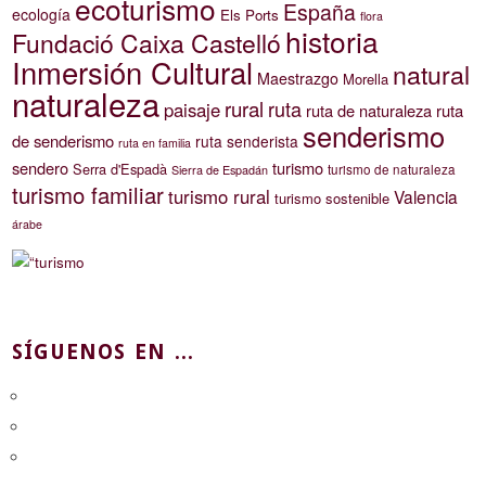
ecoturismo
España
ecología
Els Ports
flora
historia
Fundació Caixa Castelló
Inmersión Cultural
natural
Maestrazgo
Morella
naturaleza
rural
ruta
paisaje
ruta de naturaleza
ruta
senderismo
de senderismo
ruta senderista
ruta en familia
sendero
turismo
Serra d'Espadà
turismo de naturaleza
Sierra de Espadán
turismo familiar
turismo rural
Valencia
turismo sostenible
árabe
SÍGUENOS EN ...