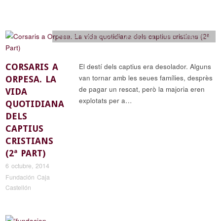
Historia y arqueología
,
Leyendas y religión
,
Reportajes
CORSARIS A
El destí dels captius era desolador. Alguns
van tornar amb les seues famílies, desprès
ORPESA. LA
de pagar un rescat, però la majoria eren
VIDA
explotats per a…
QUOTIDIANA
DELS
CAPTIUS
CRISTIANS
(2ª PART)
6 octubre, 2014
Fundación Caja
Castellón