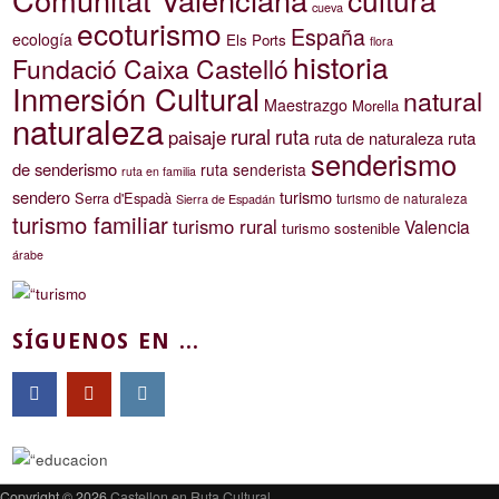
cueva
ecoturismo
España
ecología
Els Ports
flora
historia
Fundació Caixa Castelló
Inmersión Cultural
natural
Maestrazgo
Morella
naturaleza
rural
ruta
paisaje
ruta de naturaleza
ruta
senderismo
de senderismo
ruta senderista
ruta en familia
sendero
turismo
Serra d'Espadà
turismo de naturaleza
Sierra de Espadán
turismo familiar
turismo rural
Valencia
turismo sostenible
árabe
SÍGUENOS EN ...
Copyright © 2026
Castellon en Ruta Cultural