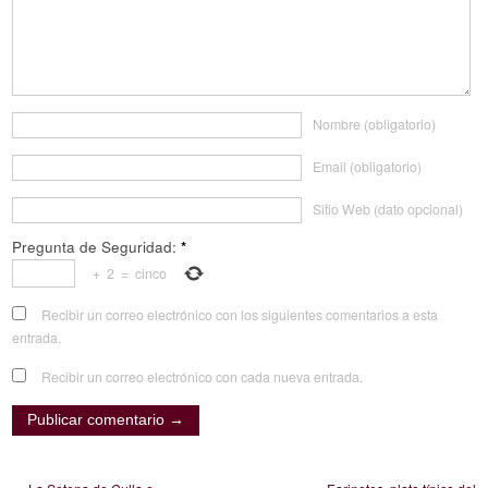
Nombre (obligatorio)
Email (obligatorio)
Sitio Web (dato opcional)
Pregunta de Seguridad:
*
+
2
=
cinco
Recibir un correo electrónico con los siguientes comentarios a esta
entrada.
Recibir un correo electrónico con cada nueva entrada.