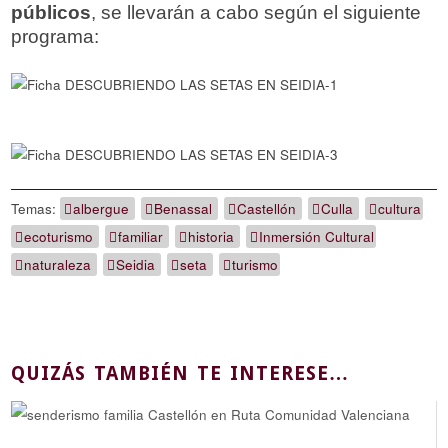
públicos
, se llevarán a cabo según el siguiente
programa:
Temas:
albergue
Benassal
Castellón
Culla
cultura
ecoturismo
familiar
historia
Inmersión Cultural
naturaleza
Seidia
seta
turismo
QUIZÁS TAMBIÉN TE INTERESE…