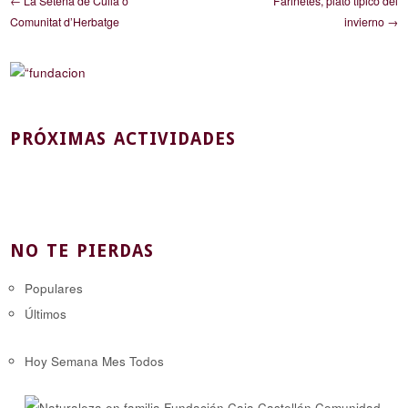
← La Setena de Culla o
Farinetes, plato típico del
Comunitat d’Herbatge
invierno →
PRÓXIMAS ACTIVIDADES
NO TE PIERDAS
Populares
Últimos
Hoy
Semana
Mes
Todos