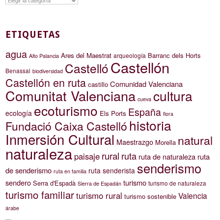
Categorías
ETIQUETAS
agua
Ares del Maestrat
Barranc dels Horts
arqueología
Alto Palancia
Castellón
Castelló
Benassal
biodiversidad
Castellón en ruta
Comunidad Valenciana
castillo
Comunitat Valenciana
cultura
cueva
ecoturismo
España
ecología
Els Ports
flora
historia
Fundació Caixa Castelló
Inmersión Cultural
natural
Maestrazgo
Morella
naturaleza
rural
ruta
paisaje
ruta de naturaleza
ruta
senderismo
de senderismo
ruta senderista
ruta en familia
sendero
turismo
Serra d'Espadà
turismo de naturaleza
Sierra de Espadán
turismo familiar
turismo rural
Valencia
turismo sostenible
árabe