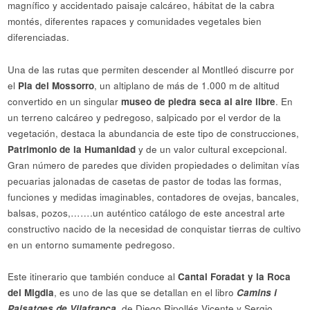
magnífico y accidentado paisaje calcáreo, hábitat de la cabra
montés, diferentes rapaces y comunidades vegetales bien
diferenciadas.
Una de las rutas que permiten descender al Montlleó discurre por
el
Pla del Mossorro
, un altiplano de más de 1.000 m de altitud
convertido en un singular
museo de piedra seca al aire libre
. En
un terreno calcáreo y pedregoso, salpicado por el verdor de la
vegetación, destaca la abundancia de este tipo de construcciones,
Patrimonio de la Humanidad
y de un valor cultural excepcional.
Gran número de paredes que dividen propiedades o delimitan vías
pecuarias jalonadas de casetas de pastor de todas las formas,
funciones y medidas imaginables, contadores de ovejas, bancales,
balsas, pozos,…….un auténtico catálogo de este ancestral arte
constructivo nacido de la necesidad de conquistar tierras de cultivo
en un entorno sumamente pedregoso.
Este itinerario que también conduce al
Cantal Foradat y la Roca
del Migdia
, es uno de las que se detallan en el libro
Camins i
Paisatges de Vilafranca
, de Diego Ripollés Vicente y Sergio