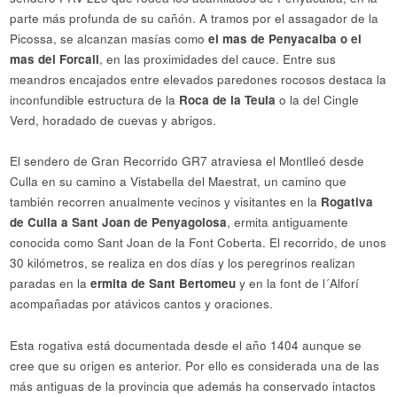
parte más profunda de su cañón. A tramos por el assagador de la
Picossa, se alcanzan masías como
el mas de Penyacalba o el
mas del Forcall
, en las proximidades del cauce. Entre sus
meandros encajados entre elevados paredones rocosos destaca la
inconfundible estructura de la
Roca de la Teula
o la del Cingle
Verd, horadado de cuevas y abrigos.
El sendero de Gran Recorrido GR7 atraviesa el Montlleó desde
Culla en su camino a Vistabella del Maestrat, un camino que
también recorren anualmente vecinos y visitantes en la
Rogativa
de Culla a Sant Joan de Penyagolosa
, ermita antiguamente
conocida como Sant Joan de la Font Coberta. El recorrido, de unos
30 kilómetros, se realiza en dos días y los peregrinos realizan
paradas en la
ermita de Sant Bertomeu
y en la font de l´Alforí
acompañadas por atávicos cantos y oraciones.
Esta rogativa está documentada desde el año 1404 aunque se
cree que su origen es anterior. Por ello es considerada una de las
más antiguas de la provincia que además ha conservado intactos