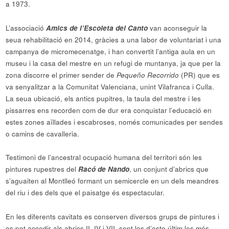
a 1973.
L’associació
Amics de l’Escoleta del Canto
van aconseguir la
seua rehabilitació en 2014, gràcies a una labor de voluntariat i una
campanya de micromecenatge, i han convertit l’antiga aula en un
museu i la casa del mestre en un refugi de muntanya, ja que per la
zona discorre el primer sender de
Pequeño Recorrido
(PR) que es
va senyalitzar a la Comunitat Valenciana, unint Vilafranca i Culla.
La seua ubicació, els antics pupitres, la taula del mestre i les
pissarres ens recorden com de dur era conquistar l’educació en
estes zones aïllades i escabroses, només comunicades per sendes
o camins de cavalleria.
Testimoni de l’ancestral ocupació humana del territori són les
pintures rupestres del
Racó de Nando
, un conjunt d’abrics que
s’aguaiten al Montlleó formant un semicercle en un dels meandres
del riu i des dels que el paisatge és espectacular.
En les diferents cavitats es conserven diversos grups de pintures i
es pot accedir als abrics II, IV i VII, sent les d’este últim les més