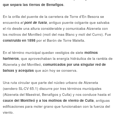
que separa las tierras de Benafigos
.
En la orilla del puente de la carretera de Torre d’En Besora se
encuentra
el
pont de fusta
, antiguo puente colgante que salvaba
el río desde una altura considerable y comunicaba Atzeneta con
los molinos del Montlleó (molí del mas Blanc y molí del Curro). Fue
construido en 1898
por el Barón de Torre Matella.
En el término municipal quedan vestigios de siete
molinos
harineros
, que aprovechaban la energía hidráulica de la rambla de
Atzeneta y del Montlleó,
comunicados por una singular red de
balsas y acequias
que aún hoy se conserva.
Una ruta circular que parte del núcleo urbano de Atzeneta
(sendero SL-CV 65.1) discurre por tres términos municipales
(Atzeneta del Maestrat, Benafigos y Culla) y nos conduce hasta el
cauce del Montlleó y a los molinos de viento de Culla
, antiguas
edificaciones para moler grano que funcionaban con la fuerza del
viento.