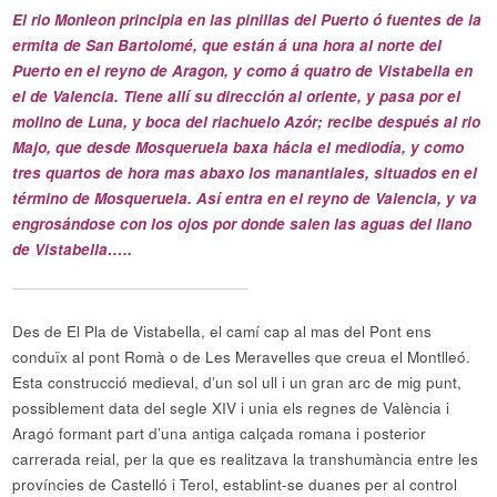
El rio Monleon principia en las pinillas del Puerto ó fuentes de la
ermita de San Bartolomé, que están á una hora al norte del
Puerto en el reyno de Aragon, y como á quatro de Vistabella en
el de Valencia. Tiene allí su dirección al oriente, y pasa por el
molino de Luna, y boca del riachuelo Azór; recibe después al rio
Majo, que desde Mosqueruela baxa hácia el mediodía, y como
tres quartos de hora mas abaxo los manantiales, situados en el
término de Mosqueruela. Así entra en el reyno de Valencia, y va
engrosándose con los ojos por donde salen las aguas del llano
de Vistabella…..
Des de El Pla de Vistabella, el camí cap al mas del Pont ens
conduïx al pont Romà o de Les Meravelles que creua el Montlleó.
Esta construcció medieval, d’un sol ull i un gran arc de mig punt,
possiblement data del segle XIV i unia els regnes de València i
Aragó formant part d’una antiga calçada romana i posterior
carrerada reial, per la que es realitzava la transhumància entre les
províncies de Castelló i Terol, establint-se duanes per al control