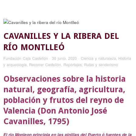
CAVANILLES Y LA RIBERA DEL
RÍO MONTLLEÓ
Fundación Caja Castellón
·
30 junio, 2020
·
Ciencia y naturaleza
,
Historia
y arqueología
,
Recorrer Castellón
,
Reportajes
,
Rutas y senderismo
Observaciones sobre la historia
natural, geografía, agricultura,
población y frutos del reyno de
Valencia (Don Antonio José
Cavanilles, 1795)
El rio Monleon principia en las pinillas del Puerto ó fuentes de la