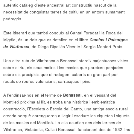
autèntic catàleg d’este ancestral art constructiu nascut de la
necessitat de conquistar terres de cultiu en un entorn sumament
pedregós.
Este itinerari que també conduïx al Cantal Foradat i la Roca del
Migdia, és un dels que es detallen en el llibre
Camins i Paisatges
de Vilafranca
, de Diego Ripollés Vicente i Sergio Monfort Prats.
Una altra ruta de Vilafranca a Benassal ofereix majestuoses vistes
sobre el riu, els seus molins i les masies que pareixen penjades
sobre els precipicis que el rodegen, coberts en gran part per
rodals de roures valencians, carrasques i pins.
A l’endinsar-nos en el terme de
Benassal
, en el vessant del
Montlleó pròxima al llit, es troba una històrica i emblemàtica
construcció, l’Escoleta o Escola del Canto, una antiga escola rural
creada perquè aprengueren a llegir i escriure les xiquetes i xiquets
de les masies del Montlleó. I a ella acudien des dels termes de
Vilafranca, Vistabella, Culla i Benassal, funcionant des de 1932 fins