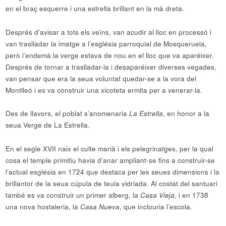
en el braç esquerre i una estrella brillant en la mà dreta.
Després d’avisar a tots els veïns, van acudir al lloc en processó i
van traslladar la imatge a l’església parroquial de Mosqueruela,
però l’endemà la verge estava de nou en el lloc que va aparéixer.
Després de tornar a traslladar-la i desaparéixer diverses vegades,
van pensar que era la seua voluntat quedar-se a la vora del
Montlleó i es va construir una xicoteta ermita per a venerar-la.
Des de llavors, el poblat s’anomenaria
La Estrella
, en honor a la
seua Verge de La Estrella.
En el segle XVII naix el culte marià i els pelegrinatges, per la qual
cosa el temple primitiu havia d’anar ampliant-se fins a construir-se
l’actual església en 1724 que destaca per les seues dimensions i la
brillantor de la seua cúpula de teula vidriada. Al costat del santuari
també es va construir un primer alberg, la
Casa Vieja
, i en 1738
una nova hostaleria, la
Casa
Nueva
, que inclouria l’escola.