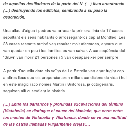
de aquellos desfiladeros de la parte del N. (…) iban arrastrando
(…) destruyendo los edificios, sembrando a su paso la
desolación.
Una allau d’aigua i pedres va arrasar la primera línia de 17 cases
sepultant els seus habitants o arrossegant-los cap al Montlleó. Les
28 cases restants també van resultar molt afectades, encara que
van quedar en peu i les famílies es van salvar. A conseqüència del
“diluvi” van morir 21 persones i 5 van desaparéixer per sempre.
A partir d’aquella data els veïns de La Estrella van anar fugint cap
a altres llocs que els proporcionaren millors condicions de vida i hui
en este màgic racó només Martín i Sinforosa, ja octogenaris,
seguixen allí custodiant la història.
(…) Entre los barrancos y profundas excavaciones del término
(Vistabella) se distingue el cauce del Monleón, que corre entre
los montes de Vistabella y Villafranca, donde se ve una multitud
de las ostras llamadas vulgarmente orejas;…