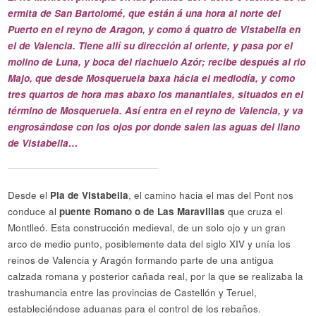
ermita de San Bartolomé, que están á una hora al norte del
Puerto en el reyno de Aragon, y como á quatro de Vistabella en
el de Valencia. Tiene allí su dirección al oriente, y pasa por el
molino de Luna, y boca del riachuelo Azór; recibe después al rio
Majo, que desde Mosqueruela baxa hácia el mediodía, y como
tres quartos de hora mas abaxo los manantiales, situados en el
término de Mosqueruela. Así entra en el reyno de Valencia, y va
engrosándose con los ojos por donde salen las aguas del llano
de Vistabella…
Desde el
Pla de Vistabella
, el camino hacia el mas del Pont nos
conduce al
puente Romano o de Las Maravillas
que cruza el
Montlleó. Esta construcción medieval, de un solo ojo y un gran
arco de medio punto, posiblemente data del siglo XIV y unía los
reinos de Valencia y Aragón formando parte de una antigua
calzada romana y posterior cañada real, por la que se realizaba la
trashumancia entre las provincias de Castellón y Teruel,
estableciéndose aduanas para el control de los rebaños.