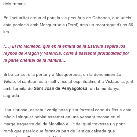
dels ramats.
En l’actualitat creua el pont la via pecuària de Cabanes, que uneix
esta població amb Mosqueruela (Terol) amb un recorregut d’uns 50
km.
(…) El rio Monleon, que en la ermita de la Estrella separa los
reynos de Aragon y Valencia, corre á bastante profundidad por
la parte oriental de la llanura….
Si bé La Estrella pertany a Mosqueruela, on la denominen
La
Villeta
, el santuari està molt vinculat espiritualment a Vistabella, junt
amb l’ermita de
Sant Joan de Penyagolosa
, en la muntanya
sagrada.
Una sinuosa, estreta i vertiginosa pista forestal conduïx fins a este
màgic i singular poblat assentat en una vessant rocosa en el
marge esquerre del riu Montlleó el llit del qual travessa un pont
romà que pareix que formava part de l’antiga calçada que