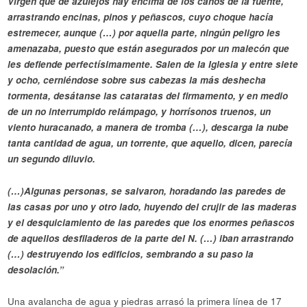
Virgen que de azulejos hay encima de los caños de la fuente,
arrastrando encinas, pinos y peñascos, cuyo choque hacía
estremecer, aunque (…) por aquella parte, ningún peligro les
amenazaba, puesto que están asegurados por un malecón que
les defiende perfectísimamente. Salen de la Iglesia y entre siete
y ocho, cerniéndose sobre sus cabezas la más deshecha
tormenta, desátanse las cataratas del firmamento, y en medio
de un no interrumpido relámpago, y horrísonos truenos, un
viento huracanado, a manera de tromba (…), descarga la nube
tanta cantidad de agua, un torrente, que aquello, dicen, parecía
un segundo diluvio.
(…)Algunas personas, se salvaron, horadando las paredes de
las casas por uno y otro lado, huyendo del crujir de las maderas
y el desquiciamiento de las paredes que los enormes peñascos
de aquellos desfiladeros de la parte del N. (…) iban arrastrando
(…) destruyendo los edificios, sembrando a su paso la
desolación.”
Una avalancha de agua y piedras arrasó la primera línea de 17