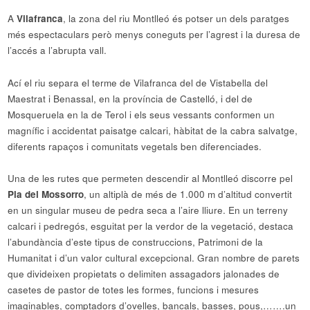
A
Vilafranca
, la zona del riu Montlleó és potser un dels paratges
més espectaculars però menys coneguts per l’agrest i la duresa de
l’accés a l’abrupta vall.
Ací el riu separa el terme de Vilafranca del de Vistabella del
Maestrat i Benassal, en la província de Castelló, i del de
Mosqueruela en la de Terol i els seus vessants conformen un
magnífic i accidentat paisatge calcari, hàbitat de la cabra salvatge,
diferents rapaços i comunitats vegetals ben diferenciades.
Una de les rutes que permeten descendir al Montlleó discorre pel
Pla del Mossorro
, un altiplà de més de 1.000 m d’altitud convertit
en un singular museu de pedra seca a l’aire lliure. En un terreny
calcari i pedregós, esguitat per la verdor de la vegetació, destaca
l’abundància d’este tipus de construccions, Patrimoni de la
Humanitat i d’un valor cultural excepcional. Gran nombre de parets
que divideixen propietats o delimiten assagadors jalonades de
casetes de pastor de totes les formes, funcions i mesures
imaginables, comptadors d’ovelles, bancals, basses, pous,…….un