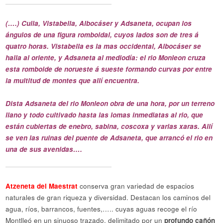
(….) Culla, Vistabella, Albocáser y Adsaneta, ocupan los
ángulos de una figura romboidal, cuyos lados son de tres á
quatro horas. Vistabella es la mas occidental, Albocáser se
halla al oriente, y Adsaneta al mediodía: el rio Monleon cruza
esta romboide de norueste á sueste formando curvas por entre
la multitud de montes que allí encuentra.
Dista Adsaneta del rio Monleon obra de una hora, por un terreno
llano y todo cultivado hasta las lomas inmediatas al rio, que
están cubiertas de enebro, sabina, coscoxa y varias xaras. Allí
se ven las ruinas del puente de Adsaneta, que arrancó el rio en
una de sus avenidas….
Atzeneta del Maestrat
conserva gran variedad de espacios
naturales de gran riqueza y diversidad. Destacan los caminos del
agua, ríos, barrancos, fuentes,….. cuyas aguas recoge el río
Montlleó en un sinuoso trazado, delimitado por un
profundo cañón