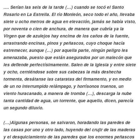
…
. Serían las seis de la tarde (…) cuando se tocó el Santo
Rosario en La Estrella. El río Monleón, seco todo el año, llevaba
siete u ocho metros de agua en elevación, jamás se había visto,
por noventa o cien de anchura, de manera que cubría ya la
Virgen que de azulejos hay encima de los caños de la fuente,
arrastrando encinas, pinos y peñascos, cuyo choque hacía
estremecer, aunque (…) por aquella parte, ningún peligro les
amenazaba, puesto que están asegurados por un malecón que
les defiende perfectísimamente. Salen de la Iglesia y entre siete
y ocho, cerniéndose sobre sus cabezas la más deshecha
tormenta, desátanse las cataratas del firmamento, y en medio
de un no interrumpido relámpago, y horrísonos truenos, un
viento huracanado, a manera de tromba (…), descarga la nube
tanta cantidad de agua, un torrente, que aquello, dicen, parecía
un segundo diluvio.
(…)Algunas personas, se salvaron, horadando las paredes de
las casas por uno y otro lado, huyendo del crujir de las maderas
y el desquiciamiento de las paredes que los enormes peñascos