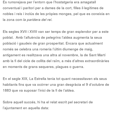
Es rumorejava per l’entorn que l’hostatgeria era amagatall
conventual i paritori per a dames de la cort, filles il·legítimes de
nobles i reis i inclús de les pròpies monges, pel que es coneixia en
la zona com
la paridera del rei
.
Els segles XVII i XVIII van ser temps de gran esplendor per a este
poblat. Amb l’afluència de pelegrins l’aldea augmenta la seua
població i gaudeix de gran prosperitat. Encara que actualment
només se celebra una romeria l’últim diumenge de maig,
antigament es realitzava una altra al novembre, la de Sant Martí
amb la fi del cicle de collita del raïm, a més d’altres extraordinàries
en moments de grans sequeres, plagues o guerra.
En el segle XIX, La Estrella tenia tot quant necessitaven els seus
habitants fins que va ocórrer una gran desgràcia el 9 d’octubre de
1883 que va suposar l’inici de la fi de l’aldea.
Sobre aquell succés, hi ha el relat escrit pel secretari de
l’ajuntament en aquella data: