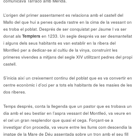
comunicava Tarraco amb Mèrida.
L’origen del primer assentament es relaciona amb el castell del
Mallo del que hui a penes queda rastre en la cima de la vessant on
es troba el poblat. Després de ser conquistat per Jaume I va ser
donat als
Templers
en 1233. Un segle després va ser desmantellat
i alguns dels seus habitants es van establir en la ribera del
Montlleó per a dedicar-se al cultiu de la vinya, construint les
primeres vivendes a mitjans del segle XIV utilitzant pedres del propi
castell.
S’inicia així un creixement continu del poblat que es va convertir en
centre econòmic i d’oci per a tots els habitants de les masies de les
dos riberes.
Temps després, conta la llegenda que un pastor que es trobava un
dia amb el seu bestiar en l’aspra vessant del Montlleó, va veure en
el cel un gran resplendor que quasi el cega. Forçant-se a
investigar d’on procedia, va veure entre les llums com descendia la
imatge de la Mare de Déu assentada sobre un tron amb el seu fill