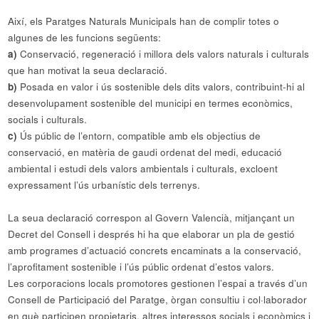
Així, els Paratges Naturals Municipals han de complir totes o
algunes de les funcions següents:
a)
Conservació, regeneració i millora dels valors naturals i culturals
que han motivat la seua declaració.
b)
Posada en valor i ús sostenible dels dits valors, contribuint-hi al
desenvolupament sostenible del municipi en termes econòmics,
socials i culturals.
c)
Ús públic de l’entorn, compatible amb els objectius de
conservació, en matèria de gaudi ordenat del medi, educació
ambiental i estudi dels valors ambientals i culturals, excloent
expressament l’ús urbanístic dels terrenys.
La seua declaració correspon al Govern Valencià, mitjançant un
Decret del Consell i després hi ha que elaborar un pla de gestió
amb programes d’actuació concrets encaminats a la conservació,
l’aprofitament sostenible i l’ús públic ordenat d’estos valors.
Les corporacions locals promotores gestionen l’espai a través d’un
Consell de Participació del Paratge, òrgan consultiu i col·laborador
en què participen propietaris, altres interessos socials i econòmics i