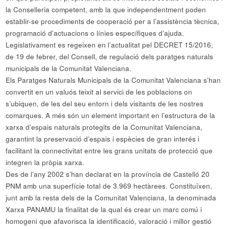
la Conselleria competent, amb la que independentment poden
establir-se procediments de cooperació per a l’assistència tècnica,
programació d’actuacions o línies específiques d’ajuda.
Legislativament es regeixen en l’actualitat pel DECRET 15/2016,
de 19 de febrer, del Consell, de regulació dels paratges naturals
municipals de la Comunitat Valenciana.
Els Paratges Naturals Municipals de la Comunitat Valenciana s’han
convertit en un valuós teixit al servici de les poblacions on
s’ubiquen, de les del seu entorn i dels visitants de les nostres
comarques. A més són un element important en l’estructura de la
xarxa d’espais naturals protegits de la Comunitat Valenciana,
garantint la preservació d’espais i espècies de gran interés i
facilitant la connectivitat entre les grans unitats de protecció que
integren la pròpia xarxa.
Des de l’any 2002 s’han declarat en la província de Castelló 20
PNM amb una superfície total de 3.969 hectàrees. Constituïxen,
junt amb la resta dels de la Comunitat Valenciana, la denominada
Xarxa PANAMU la finalitat de la qual és crear un marc comú i
homogeni que afavorisca la identificació, valoració i millor gestió