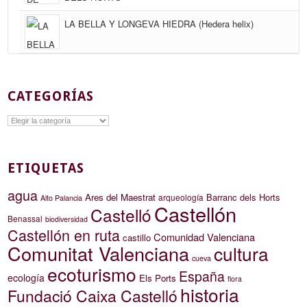
LA BELLA Y LONGEVA HIEDRA (Hedera helix)
CATEGORÍAS
Categorías
ETIQUETAS
agua
Ares del Maestrat
Barranc dels Horts
arqueología
Alto Palancia
Castellón
Castelló
Benassal
biodiversidad
Castellón en ruta
Comunidad Valenciana
castillo
Comunitat Valenciana
cultura
cueva
ecoturismo
España
ecología
Els Ports
flora
historia
Fundació Caixa Castelló