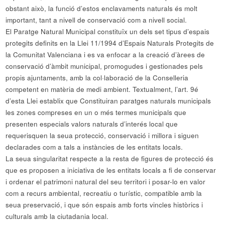
obstant això, la funció d’estos enclavaments naturals és molt
important, tant a nivell de conservació com a nivell social.
El Paratge Natural Municipal constituïx un dels set tipus d’espais
protegits definits en la Llei 11/1994 d’Espais Naturals Protegits de
la Comunitat Valenciana i es va enfocar a la creació d’àrees de
conservació d’àmbit municipal, promogudes i gestionades pels
propis ajuntaments, amb la col·laboració de la Conselleria
competent en matèria de medi ambient. Textualment, l’art. 9é
d’esta Llei establix que Constituiran paratges naturals municipals
les zones compreses en un o més termes municipals que
presenten especials valors naturals d’interés local que
requerisquen la seua protecció, conservació i millora i siguen
declarades com a tals a instàncies de les entitats locals.
La seua singularitat respecte a la resta de figures de protecció és
que es proposen a iniciativa de les entitats locals a fi de conservar
i ordenar el patrimoni natural del seu territori i posar-lo en valor
com a recurs ambiental, recreatiu o turístic, compatible amb la
seua preservació, i que són espais amb forts vincles històrics i
culturals amb la ciutadania local.