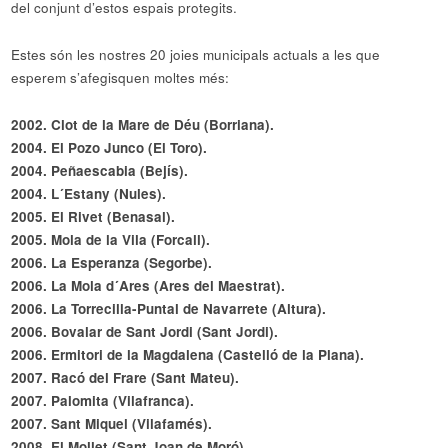
del conjunt d’estos espais protegits.
Estes són les nostres 20 joies municipals actuals a les que
esperem s’afegisquen moltes més:
2002. Clot de la Mare de Déu (Borriana).
2004. El Pozo Junco (El Toro).
2004. Peñaescabia (Bejís).
2004. L´Estany (Nules).
2005. El Rivet (Benasal).
2005. Mola de la Vila (Forcall).
2006. La Esperanza (Segorbe).
2006. La Mola d´Ares (Ares del Maestrat).
2006. La Torrecilla-Puntal de Navarrete (Altura).
2006. Bovalar de Sant Jordi (Sant Jordi).
2006. Ermitori de la Magdalena (Castelló de la Plana).
2007. Racó del Frare (Sant Mateu).
2007. Palomita (Vilafranca).
2007. Sant Miquel (Vilafamés).
2008. El Mollet (Sant Joan de Moró).