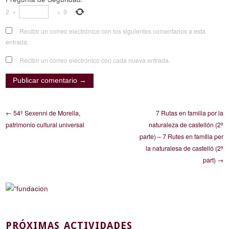
2
+
=
9
Recibir un correo electrónico con los siguientes comentarios a esta
entrada.
Recibir un correo electrónico con cada nueva entrada.
← 54º Sexenni de Morella,
7 Rutas en familia por la
patrimonio cultural universal
naturaleza de castellón (2ª
parte) – 7 Rutes en família per
la naturalesa de castelló (2ª
part) →
PRÓXIMAS ACTIVIDADES