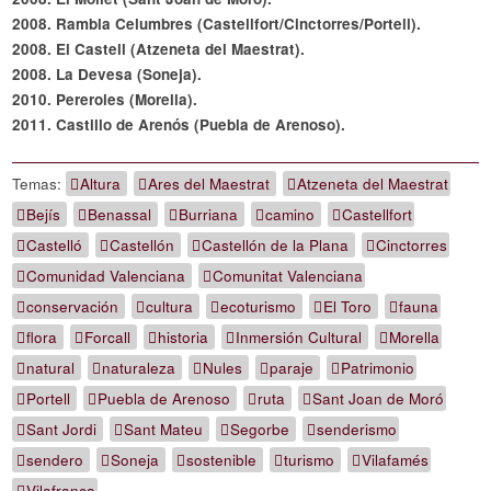
2008. Rambla Celumbres (Castellfort/Cinctorres/Portell).
2008. El Castell (Atzeneta del Maestrat).
2008. La Devesa (Soneja).
2010. Pereroles (Morella).
2011. Castillo de Arenós (Puebla de Arenoso).
Temas:
Altura
Ares del Maestrat
Atzeneta del Maestrat
Bejís
Benassal
Burriana
camino
Castellfort
Castelló
Castellón
Castellón de la Plana
Cinctorres
Comunidad Valenciana
Comunitat Valenciana
conservación
cultura
ecoturismo
El Toro
fauna
flora
Forcall
historia
Inmersión Cultural
Morella
natural
naturaleza
Nules
paraje
Patrimonio
Portell
Puebla de Arenoso
ruta
Sant Joan de Moró
Sant Jordi
Sant Mateu
Segorbe
senderismo
sendero
Soneja
sostenible
turismo
Vilafamés
Vilafranca