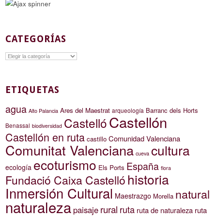
CATEGORÍAS
Categorías
ETIQUETAS
agua
Ares del Maestrat
Barranc dels Horts
arqueología
Alto Palancia
Castellón
Castelló
Benassal
biodiversidad
Castellón en ruta
Comunidad Valenciana
castillo
Comunitat Valenciana
cultura
cueva
ecoturismo
España
ecología
Els Ports
flora
historia
Fundació Caixa Castelló
Inmersión Cultural
natural
Maestrazgo
Morella
naturaleza
rural
ruta
paisaje
ruta de naturaleza
ruta