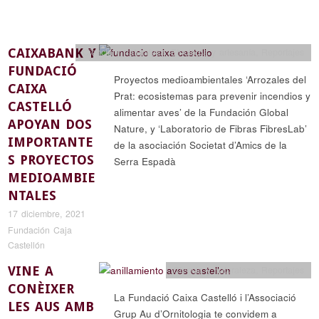
CAIXABANK Y
Ciencia y naturaleza
,
Etnología y artesanía
,
Reportajes
FUNDACIÓ
Proyectos medioambientales ‘Arrozales del
CAIXA
Prat: ecosistemas para prevenir incendios y
CASTELLÓ
alimentar aves’ de la Fundación Global
APOYAN DOS
Nature, y ‘Laboratorio de Fibras FibresLab’
IMPORTANTE
de la asociación Societat d’Amics de la
S PROYECTOS
Serra Espadà
MEDIOAMBIE
NTALES
17 diciembre, 2021
Fundación Caja
Castellón
VINE A
Ciencia y naturaleza
,
Reportajes
CONÈIXER
La Fundació Caixa Castelló i l’Associació
LES AUS AMB
Grup Au d’Ornitologia te convidem a