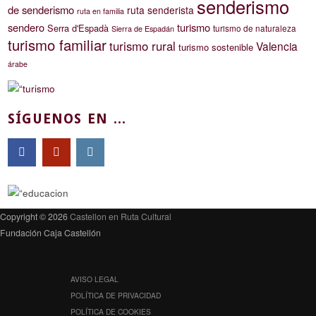
senderismo
de senderismo
ruta senderista
ruta en familia
sendero
turismo
Serra d'Espadà
turismo de naturaleza
Sierra de Espadán
turismo familiar
turismo rural
Valencia
turismo sostenible
árabe
SÍGUENOS EN ...
Copyright © 2026
Castellon en Ruta Cultural
Fundación Caja Castellón
AVISO LEGAL
POLÍTICA DE PRIVACIDAD
POLÍTICA DE COOKIES