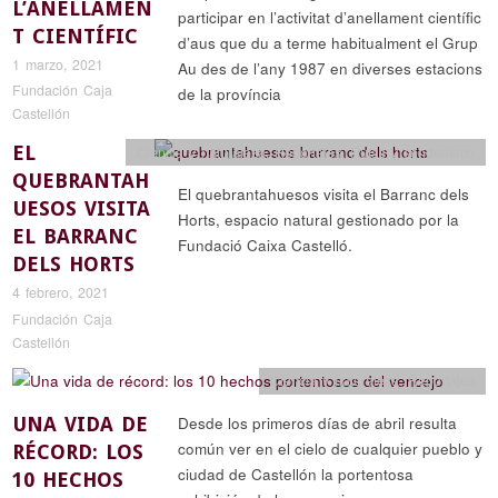
L’ANELLAMEN
participar en l’activitat d’anellament científic
T CIENTÍFIC
d’aus que du a terme habitualment el Grup
1 marzo, 2021
Au des de l’any 1987 en diverses estacions
Fundación Caja
de la província
Castellón
EL
Ciencia y naturaleza
,
Reportajes
,
Rutas y senderismo
QUEBRANTAH
El quebrantahuesos visita el Barranc dels
UESOS VISITA
Horts, espacio natural gestionado por la
EL BARRANC
Fundació Caixa Castelló.
DELS HORTS
4 febrero, 2021
Fundación Caja
Castellón
Ciencia y naturaleza
,
Reportajes
UNA VIDA DE
Desde los primeros días de abril resulta
común ver en el cielo de cualquier pueblo y
RÉCORD: LOS
ciudad de Castellón la portentosa
10 HECHOS