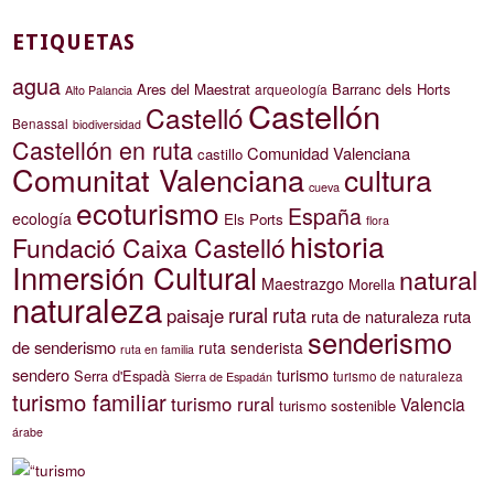
ETIQUETAS
agua
Ares del Maestrat
Barranc dels Horts
arqueología
Alto Palancia
Castellón
Castelló
Benassal
biodiversidad
Castellón en ruta
Comunidad Valenciana
castillo
Comunitat Valenciana
cultura
cueva
ecoturismo
España
ecología
Els Ports
flora
historia
Fundació Caixa Castelló
Inmersión Cultural
natural
Maestrazgo
Morella
naturaleza
rural
ruta
paisaje
ruta de naturaleza
ruta
senderismo
de senderismo
ruta senderista
ruta en familia
sendero
turismo
Serra d'Espadà
turismo de naturaleza
Sierra de Espadán
turismo familiar
turismo rural
Valencia
turismo sostenible
árabe