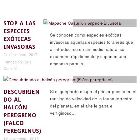
STOP A LAS
Ciencia y naturaleza
,
Reportajes
ESPECIES
Se conocen como especies exóticas
EXÓTICAS
invasoras aquellas especies foráneas que
INVASORAS
al introducirse en un medio natural se
21 diciembre, 2017
expanden rápidamente y suponen una
Fundación Caja
amenaza para la…
Castellón
Ciencia y naturaleza
,
Reportajes
DESCUBRIEN
Si el guepardo ocupa el primer puesto en el
ranking de velocidad de la fauna terrestre
DO AL
del planeta, en el aire le gana el
HALCÓN
vertiginoso…
PEREGRINO
(FALCO
PEREGRINUS)
12 noviembre, 2015