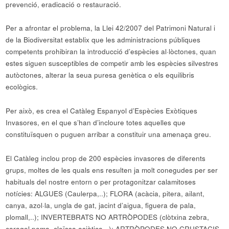
prevenció, eradicació o restauració.
Per a afrontar el problema, la Llei 42/2007 del Patrimoni Natural i
de la Biodiversitat establix que les administracions públiques
competents prohibiran la introducció d’espècies al·lòctones, quan
estes siguen susceptibles de competir amb les espècies silvestres
autòctones, alterar la seua puresa genètica o els equilibris
ecològics.
Per això, es crea el Catàleg Espanyol d’Espècies Exòtiques
Invasores, en el que s’han d’incloure totes aquelles que
constituïsquen o puguen arribar a constituir una amenaça greu.
El Catàleg inclou prop de 200 espècies invasores de diferents
grups, moltes de les quals ens resulten ja molt conegudes per ser
habituals del nostre entorn o per protagonitzar calamitoses
notícies: ALGUES (Caulerpa,..); FLORA (acàcia, pitera, ailant,
canya, azol·la, ungla de gat, jacint d’aigua, figuera de pala,
plomall,..); INVERTEBRATS NO ARTRÒPODES (clòtxina zebra,
caragol poma, cloïssa asiàtica,..); ARTRÒPODES NO CRUSTACIS