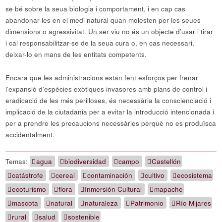
se bé sobre la seua biologia i comportament, i en cap cas
abandonar-les en el medi natural quan molesten per les seues
dimensions o agressivitat. Un ser viu no és un objecte d’usar i tirar
i cal responsabilitzar-se de la seua cura o, en cas necessari,
deixar-lo en mans de les entitats competents.
Encara que les administracions estan fent esforços per frenar
l’expansió d’espècies exòtiques invasores amb plans de control i
eradicació de les més perilloses, és necessària la conscienciació i
implicació de la ciutadania per a evitar la introducció intencionada i
per a prendre les precaucions necessàries perquè no es produïsca
accidentalment.
Temas:
agua
biodiversidad
campo
Castellón
catástrofe
cereal
contaminación
cultivo
ecosistema
ecoturismo
flora
Inmersión Cultural
mapache
mascota
natural
naturaleza
Patrimonio
Río Mijares
rural
salud
sostenible