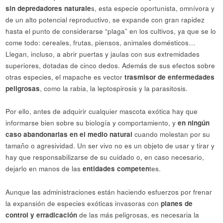
sin depredadores naturale
s, esta especie oportunista, omnívora y
de un alto potencial reproductivo, se expande con gran rapidez
hasta el punto de considerarse “plaga” en los cultivos, ya que se lo
come todo: cereales, frutas, piensos, animales domésticos…
Llegan, incluso, a abrir puertas y jaulas con sus extremidades
superiores, dotadas de cinco dedos. Además de sus efectos sobre
otras especies, el mapache es vector
trasmisor de enfermedades
peligrosas
, como la rabia, la leptospirosis y la parasitosis.
Por ello, antes de adquirir cualquier mascota exótica hay que
informarse bien sobre su biología y comportamiento, y
en ningún
caso abandonarlas en el medio natural
cuando molestan por su
tamaño o agresividad. Un ser vivo no es un objeto de usar y tirar y
hay que responsabilizarse de su cuidado o, en caso necesario,
dejarlo en manos de las
entidades competen
tes.
Aunque las administraciones están haciendo esfuerzos por frenar
la expansión de especies exóticas invasoras con
planes de
control y erradicación
de las más peligrosas, es necesaria la