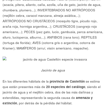
(acacia, pitera, ailanto, caña, azolla, uña de gato, jacinto de agua,
chumbera, plumero,..); INVERTEBRADOS NO ARTRÓPODOS
(mejillón cebra, caracol manzana, almeja asiática,..);
ARTRÓPODOS NO CRUSTÁCEOS (mosquito tigre, picudo rojo,
araña roja, hormiga argentina,..); CRUSTÁCEOS (cangrejo rojo
americano,..); PECES (pez gato, lucio, gambusia, perca americana,
siluro, lucioperca, alburno,..); ANFIBIOS (rana toro); REPTILES
(tortuga de florida); AVES (cotorra gris o argentina, cotorra de
Kramer); MAMÍFEROS (arruí, visón americano, mapache).
Jacinto de agua
En los diferentes hábitats de la
provincia de Castellón
se estima
que están presentes más de
20 especies del catálogo
, siendo el
jacinto de agua y el mejillón cebra, dos de las más dañinas y
extendidas, representando la segunda causa de
amenaza y
extinción
, por detrás de la pérdida del hábitat.