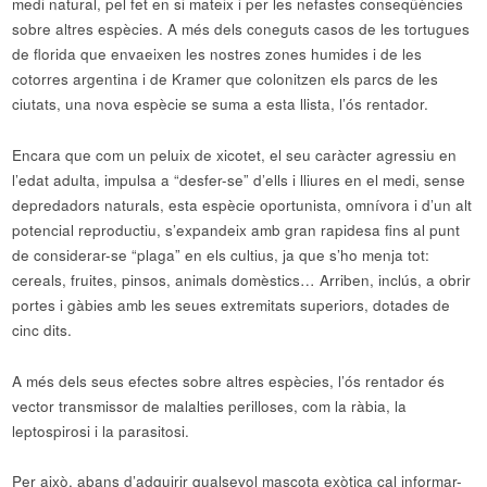
medi natural, pel fet en si mateix i per les nefastes conseqüències
sobre altres espècies. A més dels coneguts casos de les tortugues
de florida que envaeixen les nostres zones humides i de les
cotorres argentina i de Kramer que colonitzen els parcs de les
ciutats, una nova espècie se suma a esta llista, l’ós rentador.
Encara que com un peluix de xicotet, el seu caràcter agressiu en
l’edat adulta, impulsa a “desfer-se” d’ells i lliures en el medi, sense
depredadors naturals, esta espècie oportunista, omnívora i d’un alt
potencial reproductiu, s’expandeix amb gran rapidesa fins al punt
de considerar-se “plaga” en els cultius, ja que s’ho menja tot:
cereals, fruites, pinsos, animals domèstics… Arriben, inclús, a obrir
portes i gàbies amb les seues extremitats superiors, dotades de
cinc dits.
A més dels seus efectes sobre altres espècies, l’ós rentador és
vector transmissor de malalties perilloses, com la ràbia, la
leptospirosi i la parasitosi.
Per això, abans d’adquirir qualsevol mascota exòtica cal informar-