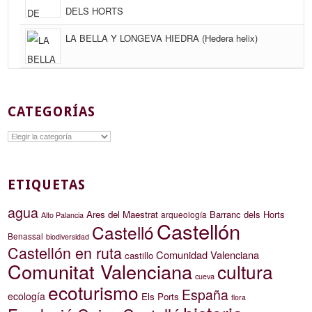
DELS HORTS
LA BELLA Y LONGEVA HIEDRA (Hedera helix)
CATEGORÍAS
Categorías
ETIQUETAS
agua
Ares del Maestrat
Barranc dels Horts
arqueología
Alto Palancia
Castellón
Castelló
Benassal
biodiversidad
Castellón en ruta
Comunidad Valenciana
castillo
Comunitat Valenciana
cultura
cueva
ecoturismo
España
ecología
Els Ports
flora