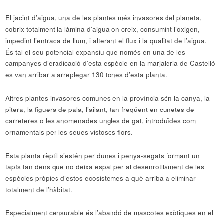
El jacint d’aigua, una de les plantes més invasores del planeta,
cobrix totalment la làmina d’aigua on creix, consumint l’oxigen,
impedint l’entrada de llum, i alterant el flux i la qualitat de l’aigua.
És tal el seu potencial expansiu que només en una de les
campanyes d’eradicació d’esta espècie en la marjaleria de Castelló
es van arribar a arreplegar 130 tones d’esta planta.
Altres plantes invasores comunes en la província són la canya, la
pitera, la figuera de pala, l’ailant, tan freqüent en cunetes de
carreteres o les anomenades ungles de gat, introduïdes com
ornamentals per les seues vistoses flors.
Esta planta rèptil s’estén per dunes i penya-segats formant un
tapís tan dens que no deixa espai per al desenrotllament de les
espècies pròpies d’estos ecosistemes a què arriba a eliminar
totalment de l’hàbitat.
Especialment censurable és l’abandó de mascotes exòtiques en el