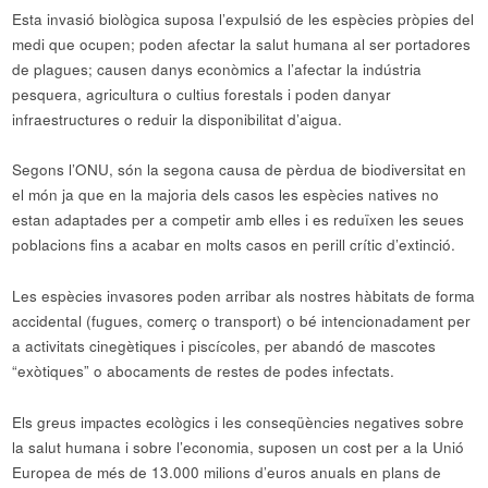
Esta invasió biològica suposa l’expulsió de les espècies pròpies del
medi que ocupen; poden afectar la salut humana al ser portadores
de plagues; causen danys econòmics a l’afectar la indústria
pesquera, agricultura o cultius forestals i poden danyar
infraestructures o reduir la disponibilitat d’aigua.
Segons l’ONU, són la segona causa de pèrdua de biodiversitat en
el món ja que en la majoria dels casos les espècies natives no
estan adaptades per a competir amb elles i es reduïxen les seues
poblacions fins a acabar en molts casos en perill crític d’extinció.
Les espècies invasores poden arribar als nostres hàbitats de forma
accidental (fugues, comerç o transport) o bé intencionadament per
a activitats cinegètiques i piscícoles, per abandó de mascotes
“exòtiques” o abocaments de restes de podes infectats.
Els greus impactes ecològics i les conseqüències negatives sobre
la salut humana i sobre l’economia, suposen un cost per a la Unió
Europea de més de 13.000 milions d’euros anuals en plans de