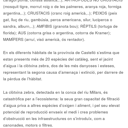
(mosquit tigre, morrut roig o de les palmeres, aranya roja, formiga
argentina,..); CRUSTACIS (cranc roig americà,..); PEIXOS (peix
gat, lluç de riu, gambúsia, perca americana, silur, luciperca o
sandra, alburn,..); AMFIBIS (granota bou); RÈPTILS (tortuga de
florida); AUS (cotorra grisa o argentina, cotorra de Kramer);
MAMÍFERS (arruí, visó americà, ós rentador).
En els diferents hàbitats de la província de Castelló s’estima que
estan presents més de 20 espècies del catàleg, sent el jacint
d’aigua i la clòtxina zebra, dos de les més danyoses i esteses,
representant la segona causa d’amenaça i extinció, per darrere de
la pèrdua de l’hàbitat.
La clòtxina zebra, detectada en la conca del riu Millars, és
catastròfica per a l’ecosistema: la seua gran capacitat de filtració
d’aigua priva a altres espècies d’oxigen i aliment, i pel seu elevat
potencial de reproducció envaeix el medi i crea problemes
d’obstrucció en les infraestructures on s’introduïx, com a
canonades, motors o filtres.