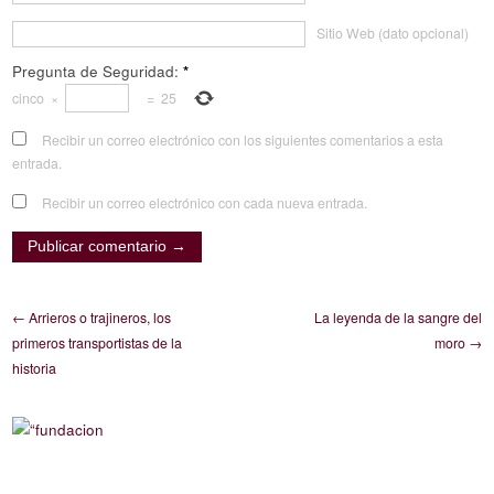
Sitio Web (dato opcional)
Pregunta de Seguridad:
*
cinco
×
=
25
Recibir un correo electrónico con los siguientes comentarios a esta
entrada.
Recibir un correo electrónico con cada nueva entrada.
← Arrieros o trajineros, los
La leyenda de la sangre del
primeros transportistas de la
moro →
historia