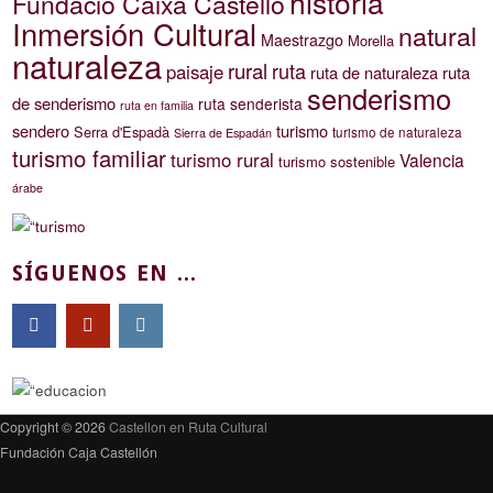
historia
Fundació Caixa Castelló
Inmersión Cultural
natural
Maestrazgo
Morella
naturaleza
rural
ruta
paisaje
ruta de naturaleza
ruta
senderismo
de senderismo
ruta senderista
ruta en familia
sendero
turismo
Serra d'Espadà
turismo de naturaleza
Sierra de Espadán
turismo familiar
turismo rural
Valencia
turismo sostenible
árabe
SÍGUENOS EN ...
Copyright © 2026
Castellon en Ruta Cultural
Fundación Caja Castellón