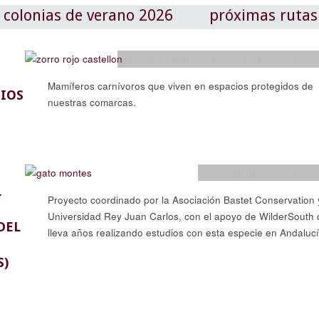
colonias de verano 2026
próximas rutas
Ciencia y naturaleza
,
Recorrer Castellón
,
Repor
Mamíferos carnívoros que viven en espacios protegidos de
IOS
nuestras comarcas.
Ciencia y naturaleza
,
Repor
L
Proyecto coordinado por la Asociación Bastet Conservation 
Universidad Rey Juan Carlos, con el apoyo de WilderSouth
DEL
lleva años realizando estudios con esta especie en Andalucí
S)