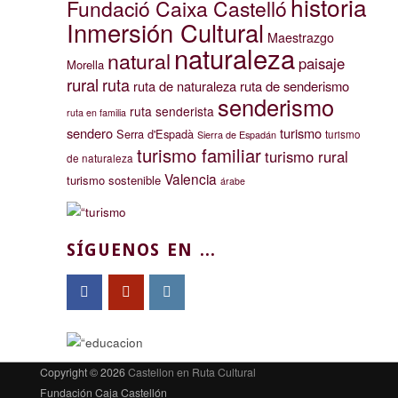
historia
Fundació Caixa Castelló
Inmersión Cultural
Maestrazgo
naturaleza
natural
paisaje
Morella
rural
ruta
ruta de naturaleza
ruta de senderismo
senderismo
ruta senderista
ruta en familia
sendero
turismo
Serra d'Espadà
turismo
Sierra de Espadán
turismo familiar
turismo rural
de naturaleza
Valencia
turismo sostenible
árabe
SÍGUENOS EN ...
Copyright © 2026
Castellon en Ruta Cultural
Fundación Caja Castellón