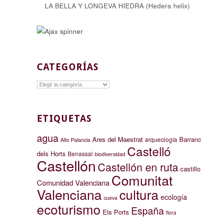
LA BELLA Y LONGEVA HIEDRA (Hedera helix)
CATEGORÍAS
Categorías
ETIQUETAS
agua
Ares del Maestrat
Barranc
arqueología
Alto Palancia
Castelló
dels Horts
Benassal
biodiversidad
Castellón
Castellón en ruta
castillo
Comunitat
Comunidad Valenciana
Valenciana
cultura
ecología
cueva
ecoturismo
España
Els Ports
flora