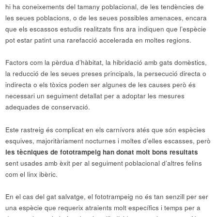
hi ha coneixements del tamany poblacional, de les tendències de
les seues poblacions, o de les seues possibles amenaces, encara
que els escassos estudis realitzats fins ara indiquen que l’espècie
pot estar patint una rarefacció accelerada en moltes regions.
Factors com la pèrdua d’hàbitat, la hibridació amb gats domèstics,
la reducció de les seues preses principals, la persecució directa o
indirecta o els tòxics poden ser algunes de les causes però és
necessari un seguiment detallat per a adoptar les mesures
adequades de conservació.
Este rastreig és complicat en els carnívors atés que són espècies
esquives, majoritàriament nocturnes i moltes d’elles escasses, però
les tècniques de fototrampeig han donat molt bons resultats
sent usades amb èxit per al seguiment poblacional d’altres felins
com el linx ibèric.
En el cas del gat salvatge, el fototrampeig no és tan senzill per ser
una espècie que requerix atraients molt específics i temps per a