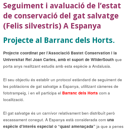
Seguiment i avaluació de l’estat
de conservació del gat salvatge
(Felis silvestris) A Espanya
Projecte al Barranc dels Horts.
Projecte coordinat per l’Associació Bastet Conservation i la
Universitat Rei Joan Carles, amb el suport de WilderSouth
que
porta anys realitzant estudis amb esta espècie a Andalusia.
El seu objectiu és establir un protocol estàndard de seguiment de
les poblacions de gat salvatge a Espanya, utilitzant càmeres de
fototrampeig, i en ell participa el
Barranc dels Horts
com a
localització.
El gat salvatge és un carnívor relativament ben distribuït però
escassament conegut. A Espanya està considerada com
una
espècie d’interés especial o “quasi amenaçada”
ja que a penes