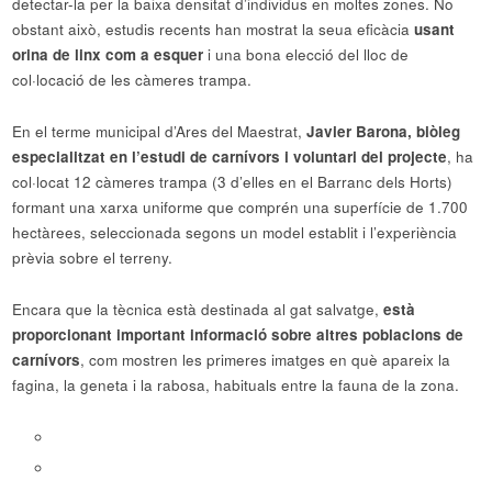
detectar-la per la baixa densitat d’individus en moltes zones. No
obstant això, estudis recents han mostrat la seua eficàcia
usant
orina de linx com a esquer
i una bona elecció del lloc de
col·locació de les càmeres trampa.
En el terme municipal d’Ares del Maestrat,
Javier Barona, biòleg
especialitzat en l’estudi de carnívors i voluntari del projecte
, ha
col·locat 12 càmeres trampa (3 d’elles en el Barranc dels Horts)
formant una xarxa uniforme que comprén una superfície de 1.700
hectàrees, seleccionada segons un model establit i l’experiència
prèvia sobre el terreny.
Encara que la tècnica està destinada al gat salvatge,
està
proporcionant important informació sobre altres poblacions de
carnívors
, com mostren les primeres imatges en què apareix la
fagina, la geneta i la rabosa, habituals entre la fauna de la zona.