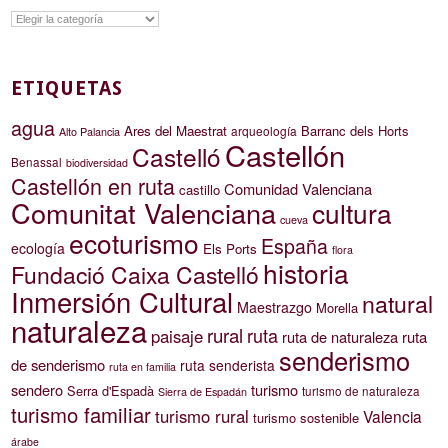
Categorías
ETIQUETAS
agua
Ares del Maestrat
Barranc dels Horts
arqueología
Alto Palancia
Castellón
Castelló
Benassal
biodiversidad
Castellón en ruta
Comunidad Valenciana
castillo
Comunitat Valenciana
cultura
cueva
ecoturismo
España
ecología
Els Ports
flora
historia
Fundació Caixa Castelló
Inmersión Cultural
natural
Maestrazgo
Morella
naturaleza
rural
ruta
paisaje
ruta de naturaleza
ruta
senderismo
de senderismo
ruta senderista
ruta en familia
sendero
turismo
Serra d'Espadà
turismo de naturaleza
Sierra de Espadán
turismo familiar
turismo rural
Valencia
turismo sostenible
árabe