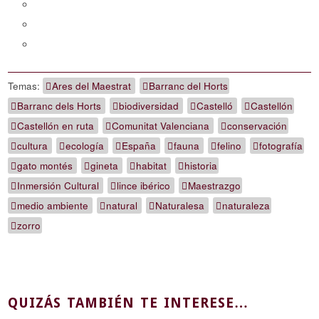
Temas:
Ares del Maestrat
Barranc del Horts
Barranc dels Horts
biodiversidad
Castelló
Castellón
Castellón en ruta
Comunitat Valenciana
conservación
cultura
ecología
España
fauna
felino
fotografía
gato montés
gineta
habitat
historia
Inmersión Cultural
lince ibérico
Maestrazgo
medio ambiente
natural
Naturalesa
naturaleza
zorro
QUIZÁS TAMBIÉN TE INTERESE…