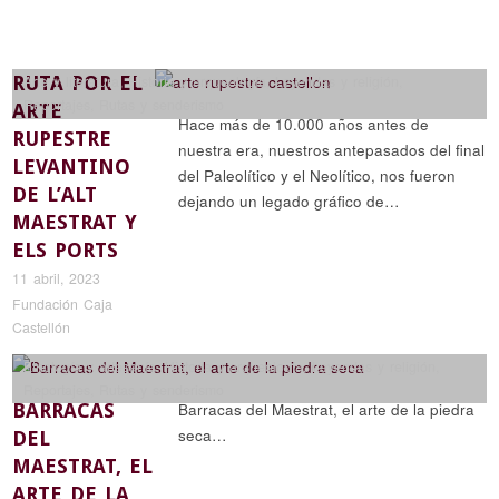
RUTA POR EL
Arte y literatura
,
Historia y arqueología
,
Leyendas y religión
,
Reportajes
,
Rutas y senderismo
ARTE
Hace más de 10.000 años antes de
RUPESTRE
nuestra era, nuestros antepasados del final
LEVANTINO
del Paleolítico y el Neolítico, nos fueron
DE L’ALT
dejando un legado gráfico de…
MAESTRAT Y
ELS PORTS
11 abril, 2023
Fundación Caja
Castellón
Etnología y artesanía
,
Historia y arqueología
,
Leyendas y religión
,
Reportajes
,
Rutas y senderismo
BARRACAS
Barracas del Maestrat, el arte de la piedra
seca…
DEL
MAESTRAT, EL
ARTE DE LA