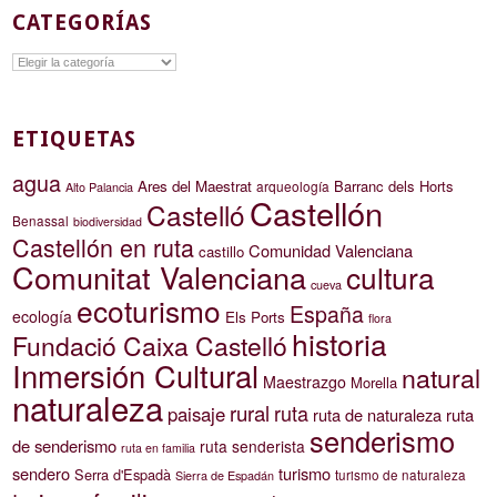
CATEGORÍAS
Categorías
ETIQUETAS
agua
Ares del Maestrat
Barranc dels Horts
arqueología
Alto Palancia
Castellón
Castelló
Benassal
biodiversidad
Castellón en ruta
Comunidad Valenciana
castillo
Comunitat Valenciana
cultura
cueva
ecoturismo
España
ecología
Els Ports
flora
historia
Fundació Caixa Castelló
Inmersión Cultural
natural
Maestrazgo
Morella
naturaleza
rural
ruta
paisaje
ruta de naturaleza
ruta
senderismo
de senderismo
ruta senderista
ruta en familia
sendero
turismo
Serra d'Espadà
turismo de naturaleza
Sierra de Espadán