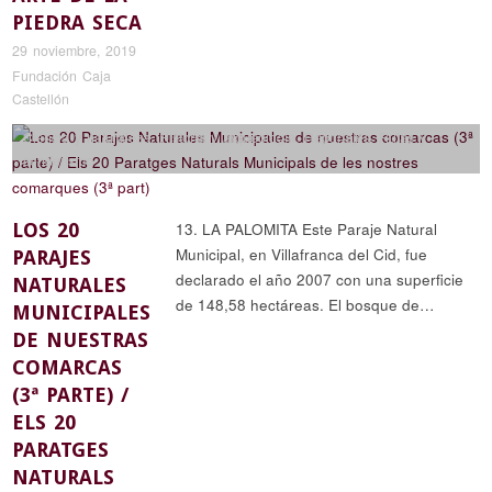
PIEDRA SECA
29 noviembre, 2019
Fundación Caja
Castellón
Ciencia y naturaleza
,
Historia y arqueología
,
Reportajes
,
Rutas y
senderismo
LOS 20
13. LA PALOMITA Este Paraje Natural
Municipal, en Villafranca del Cid, fue
PARAJES
declarado el año 2007 con una superficie
NATURALES
de 148,58 hectáreas. El bosque de…
MUNICIPALES
DE NUESTRAS
COMARCAS
(3ª PARTE) /
ELS 20
PARATGES
NATURALS