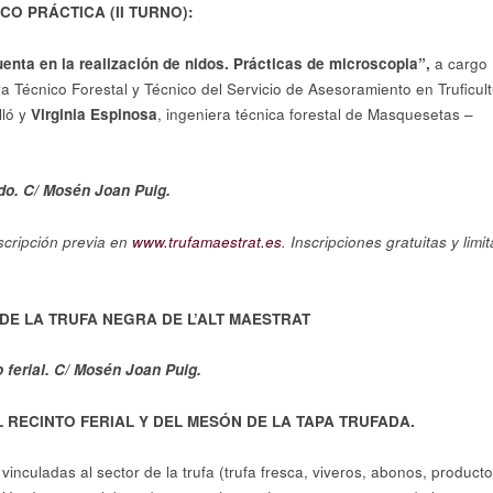
O PRÁCTICA (II TURNO):
enta en la realización de nidos. Prácticas de microscopia”,
a cargo
ra Técnico Forestal y Técnico del Servicio de Asesoramiento en Truficul
lló y
Virginia Espinosa
, ingeniera técnica forestal de Masquesetas –
do. C/ Mosén Joan Puig.
nscripción previa en
www.trufamaestrat.es
. Inscripciones gratuitas y limi
DE LA TRUFA NEGRA DE L’ALT MAESTRAT
o ferial. C/ Mosén Joan Puig.
RECINTO FERIAL Y DEL MESÓN DE LA TAPA TRUFADA.
inculadas al sector de la trufa (trufa fresca, viveros, abonos, product