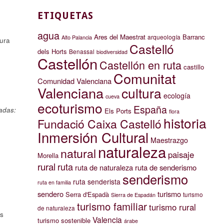
ETIQUETAS
agua
Ares del Maestrat
Barranc
arqueología
Alto Palancia
tura
Castelló
dels Horts
Benassal
biodiversidad
Castellón
Castellón en ruta
castillo
Comunitat
Comunidad Valenciana
Valenciana
cultura
ecología
cueva
ecoturismo
España
tadas:
Els Ports
flora
historia
Fundació Caixa Castelló
Inmersión Cultural
Maestrazgo
naturaleza
natural
paisaje
Morella
rural
ruta
ruta de naturaleza
ruta de senderismo
senderismo
ruta senderista
ruta en familia
sendero
turismo
Serra d'Espadà
turismo
Sierra de Espadán
turismo familiar
turismo rural
de naturaleza
os
Valencia
turismo sostenible
árabe