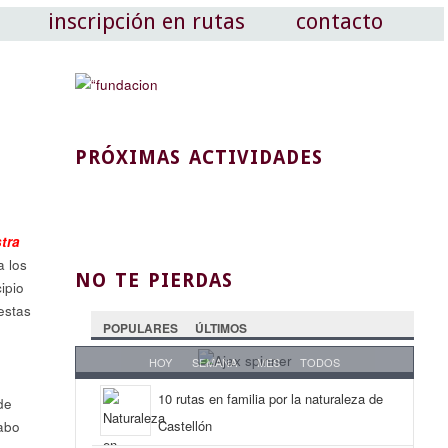
inscripción en rutas
contacto
PRÓXIMAS ACTIVIDADES
tra
a los
NO TE PIERDAS
ipio
estas
POPULARES
ÚLTIMOS
HOY
SEMANA
MES
TODOS
10 rutas en familia por la naturaleza de
de
Castellón
cabo