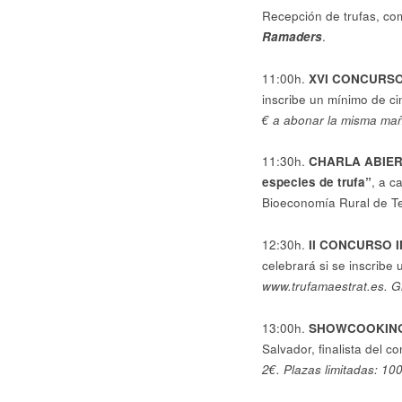
Recepción de trufas, co
Ramaders
.
11:00h.
XVI CONCURS
inscribe un mínimo de ci
€ a abonar la misma mañ
11:30h.
CHARLA ABIER
especies de trufa”
, a c
Bioeconomía Rural de Te
12:30h.
II CONCURSO 
celebrará si se inscribe 
www.trufamaestrat.es. Gr
13:00h.
SHOWCOOKING
Salvador, finalista del 
2€. Plazas limitadas: 100