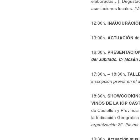
elaborados…). Degustac
asociaciones locales.
(
Ve
12:00h.
INAUGURACIÓN
13:00h.
ACTUACIÓN de l
16:30h.
PRESENTACIÓ
del Jubilado. C/ Mosén 
17:30h. – 18:30h.
TALL
inscripción previa en el 
18:30h.
SHOWCOOKING
VINOS DE LA IGP CA
de Castellón y Provinci
la Indicación Geográfica
organización 2€. Plazas 
19:30h.
Actuación music