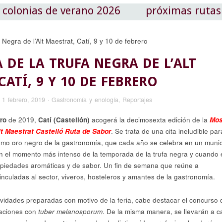
colonias de verano 2026
próximas rutas
 DE LA TRUFA NEGRA DE L’ALT
CATÍ, 9 Y 10 DE FEBRERO
·
1 febrero, 2019
·
Gastronomía y enología
,
Reportajes
ro
de 2019,
Catí (Castellón)
acogerá la decimosexta edición de la
Mos
Alt Maestrat Castelló Ruta de Sabor
. Se trata de una cita ineludible par
mo oro negro de la gastronomía, que cada año se celebra en un munic
en el momento más intenso de la temporada de la trufa negra y cuando 
iedades aromáticas y de sabor. Un fin de semana que reúne a
vinculadas al sector, viveros, hosteleros y amantes de la gastronomía.
vidades preparadas con motivo de la feria, cabe destacar el concurso 
taciones con
tuber melanosporum
. De la misma manera, se llevarán a 