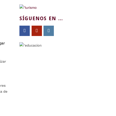
SÍGUENOS EN ...
gar
izar
eres
ta de