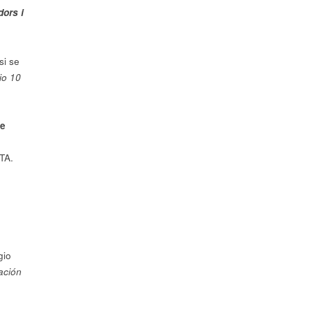
dors i
si se
io 10
de
TA.
gio
ación