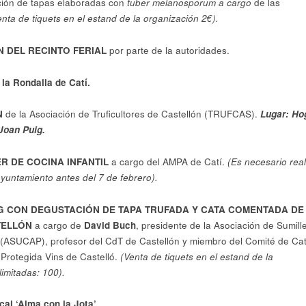
ión de tapas elaboradas con
tuber melanosporum a cargo
de las
nta de tiquets en el estand de la organización 2€).
 DEL RECINTO FERIAL
por parte de la autoridades.
a Rondalla de Catí.
N
de la Asociación de Truficultores de Castellón (TRUFCAS).
Lugar: Ho
Joan Puig.
ER DE COCINA INFANTIL
a cargo del AMPA de Catí.
(Es necesario real
ayuntamiento antes del 7 de febrero).
 CON DEGUSTACIÓN DE TAPA TRUFADA Y CATA COMENTADA DE
STELLÓN
a cargo de
David Buch
, presidente de la Asociación de Sumill
a (ASUCAP), profesor del CdT de Castellón y miembro del Comité de Ca
 Protegida Vins de Castelló.
(
Venta de tiquets en el estand de la
limitadas: 100).
al ‘Alma con la Jota’.