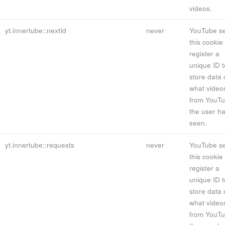
videos.
yt.innertube::nextId
never
YouTube se
this cookie 
register a
unique ID t
store data 
what video
from YouT
the user h
seen.
yt.innertube::requests
never
YouTube se
this cookie 
register a
unique ID t
store data 
what video
from YouT