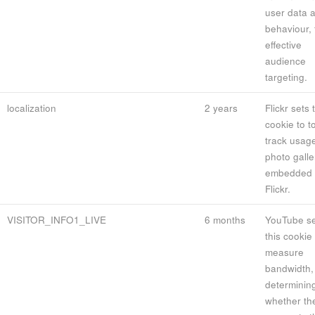
user data 
behaviour, 
effective
audience
targeting.
localization
2 years
Flickr sets 
cookie to t
track usage
photo galle
embedded 
Flickr.
VISITOR_INFO1_LIVE
6 months
YouTube se
this cookie 
measure
bandwidth,
determinin
whether th