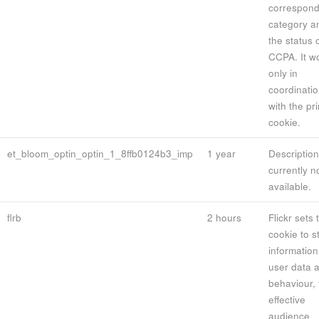
correspond
category a
the status 
CCPA. It w
only in
coordinati
with the pr
cookie.
et_bloom_optin_optin_1_8ffb0124b3_imp
1 year
Description
currently n
available.
flrb
2 hours
Flickr sets 
cookie to s
information
user data 
behaviour, 
effective
audience