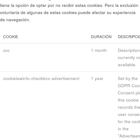
tiene la opción de optar por no recibir estas cookies. Pero la exclusión
voluntaria de algunas de estas cookies puede afectar su experiencia
de navegación.
COOKIE
DURACIÓN
DESCRIPCI
ccc
1 month
Description
currently n
available.
cookielawinfo-checkbox-advertisement
1 year
Set by the
GDPR Coo
Consent pl
this cookie
records th
user conse
for the coo
in the
"Advertise