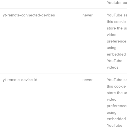
Youtube pa
yt-remote-connected-devices
never
YouTube se
this cookie 
store the u
video
preference
using
embedded
YouTube
videos.
yt-remote-device-id
never
YouTube se
this cookie 
store the u
video
preference
using
embedded
YouTube