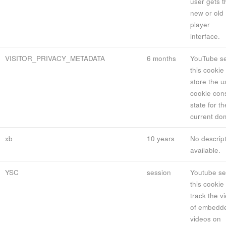
user gets t
new or old
player
interface.
VISITOR_PRIVACY_METADATA
6 months
YouTube se
this cookie 
store the u
cookie con
state for th
current do
xb
10 years
No descrip
available.
YSC
session
Youtube se
this cookie 
track the v
of embedd
videos on