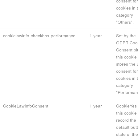
consent for
cookies in 
category
"Others".
cookielawinfo-checkbox-performance
1 year
Set by the
GDPR Coo
Consent pl
this cookie
stores the 
consent for
cookies in 
category
"Performan
CookieLawInfoConsent
1 year
CookieYes 
this cookie 
record the
default but
state of the