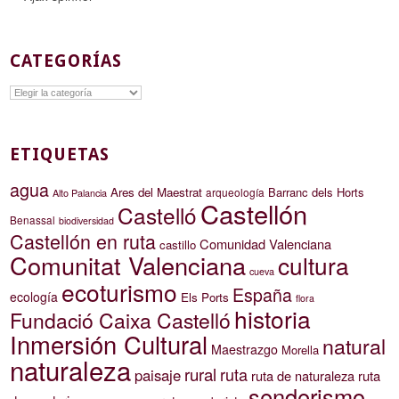
CATEGORÍAS
Categorías
ETIQUETAS
agua
Ares del Maestrat
Barranc dels Horts
arqueología
Alto Palancia
Castellón
Castelló
Benassal
biodiversidad
Castellón en ruta
Comunidad Valenciana
castillo
Comunitat Valenciana
cultura
cueva
ecoturismo
España
ecología
Els Ports
flora
historia
Fundació Caixa Castelló
Inmersión Cultural
natural
Maestrazgo
Morella
naturaleza
rural
ruta
paisaje
ruta de naturaleza
ruta
senderismo