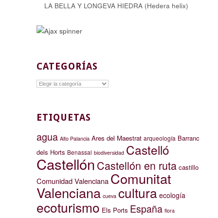
LA BELLA Y LONGEVA HIEDRA (Hedera helix)
CATEGORÍAS
Categorías
ETIQUETAS
agua
Ares del Maestrat
Barranc
arqueología
Alto Palancia
Castelló
dels Horts
Benassal
biodiversidad
Castellón
Castellón en ruta
castillo
Comunitat
Comunidad Valenciana
Valenciana
cultura
ecología
cueva
ecoturismo
España
Els Ports
flora