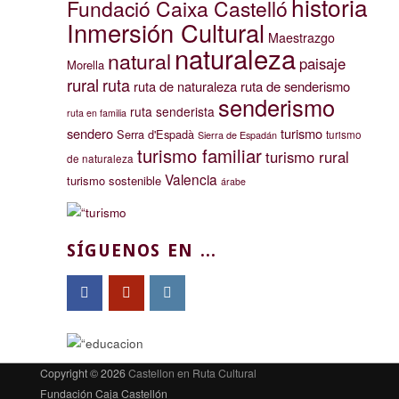
historia
Fundació Caixa Castelló
Inmersión Cultural
Maestrazgo
naturaleza
natural
paisaje
Morella
rural
ruta
ruta de naturaleza
ruta de senderismo
senderismo
ruta senderista
ruta en familia
sendero
turismo
Serra d'Espadà
turismo
Sierra de Espadán
turismo familiar
turismo rural
de naturaleza
Valencia
turismo sostenible
árabe
SÍGUENOS EN ...
Copyright © 2026
Castellon en Ruta Cultural
Fundación Caja Castellón