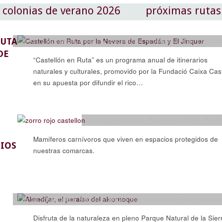
colonias de verano 2026
próximas rutas
RUTA
Ciencia y naturaleza
,
Historia y arqueología
,
Reportajes
,
Rutas y sender
DE
“Castellón en Ruta” es un programa anual de itinerarios
naturales y culturales, promovido por la Fundació Caixa Cast
en su apuesta por difundir el rico…
Ciencia y naturaleza
,
Recorrer Castellón
,
Repor
Mamíferos carnívoros que viven en espacios protegidos de
IOS
nuestras comarcas.
Ciencia y naturaleza
,
Historia y arqueología
,
Reportajes
,
Rutas y sender
Disfruta de la naturaleza en pleno Parque Natural de la Sier