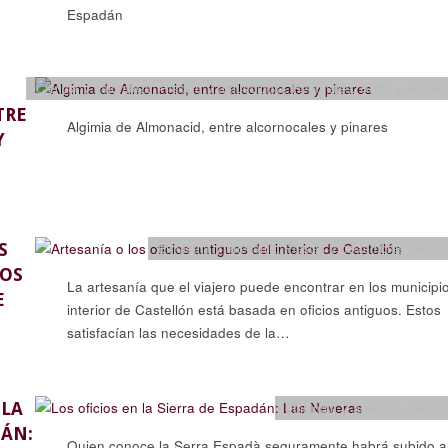
Espadán
Ciencia y naturaleza
,
Historia y arqueología
,
Reportajes
,
Rutas y sender
TRE
Algimia de Almonacid, entre alcornocales y pinares
Y
S
Etnología y artesanía
,
Fiestas y costumbres
,
Repor
UOS
La artesanía que el viajero puede encontrar en los municipi
E
interior de Castellón está basada en oficios antiguos. Estos
satisfacían las necesidades de la…
 LA
Etnología y artesanía
,
Repor
DÁN:
Quien conoce la Serra Espadà seguramente habrá subido al