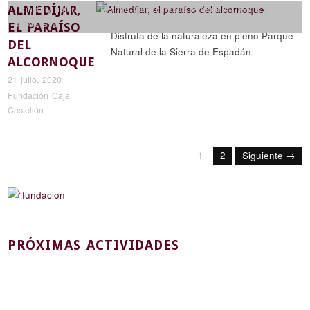
ALMEDÍJAR,
Ciencia y naturaleza
,
Historia y arqueología
,
Reportajes
,
Rutas y
senderismo
EL PARAÍSO
Disfruta de la naturaleza en pleno Parque
DEL
Natural de la Sierra de Espadán
ALCORNOQUE
21 julio, 2020
Fundación Caja
Castellón
1
2
Siguiente →
PRÓXIMAS ACTIVIDADES