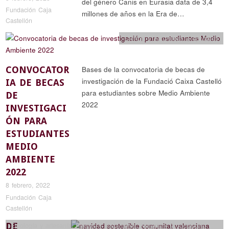
del género Canis en Eurasia data de 3,4
Fundación Caja
millones de años en la Era de…
Castellón
Ciencia y naturaleza
,
Reportajes
CONVOCATOR
Bases de la convocatoria de becas de
investigación de la Fundació Caixa Castelló
IA DE BECAS
para estudiantes sobre Medio Ambiente
DE
2022
INVESTIGACI
ÓN PARA
ESTUDIANTES
MEDIO
AMBIENTE
2022
8 febrero, 2022
Fundación Caja
Castellón
DE
Etnología y artesanía
,
Fiestas y costumbres
,
Historia y arqueología
,