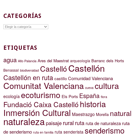
CATEGORÍAS
Categorías
ETIQUETAS
agua
Ares del Maestrat
Barranc dels Horts
arqueología
Alto Palancia
Castellón
Castelló
Benassal
biodiversidad
Castellón en ruta
Comunidad Valenciana
castillo
Comunitat Valenciana
cultura
cueva
ecoturismo
España
ecología
Els Ports
flora
historia
Fundació Caixa Castelló
Inmersión Cultural
natural
Maestrazgo
Morella
naturaleza
rural
ruta
paisaje
ruta de naturaleza
ruta
senderismo
de senderismo
ruta senderista
ruta en familia