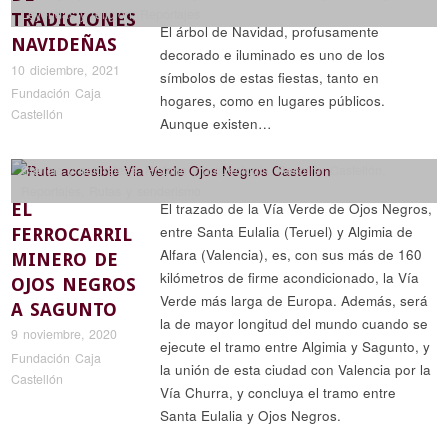
Leyendas y religión
,
Reportajes
TRADICIONES
El árbol de Navidad, profusamente
NAVIDEÑAS
decorado e iluminado es uno de los
10 diciembre, 2021
símbolos de estas fiestas, tanto en
Fundación Caja
hogares, como en lugares públicos.
Castellón
Aunque existen…
Ciencia y naturaleza
,
Historia y arqueología
,
Recorrer Castellón
,
Reportajes
,
Rutas y senderismo
EL
El trazado de la Vía Verde de Ojos Negros,
entre Santa Eulalia (Teruel) y Algimia de
FERROCARRIL
Alfara (Valencia), es, con sus más de 160
MINERO DE
kilómetros de firme acondicionado, la Vía
OJOS NEGROS
Verde más larga de Europa. Además, será
A SAGUNTO
la de mayor longitud del mundo cuando se
9 noviembre, 2020
ejecute el tramo entre Algimia y Sagunto, y
Fundación Caja
la unión de esta ciudad con Valencia por la
Castellón
Vía Churra, y concluya el tramo entre
Santa Eulalia y Ojos Negros.