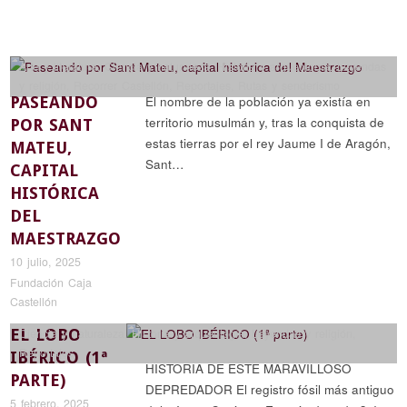
Arte y literatura
,
Ciencia y naturaleza
,
Historia y arqueología
,
Leyendas
y religión
,
Recorrer Castellón
,
Reportajes
,
Rutas y senderismo
PASEANDO
El nombre de la población ya existía en
territorio musulmán y, tras la conquista de
POR SANT
estas tierras por el rey Jaume I de Aragón,
MATEU,
Sant…
CAPITAL
HISTÓRICA
DEL
MAESTRAZGO
10 julio, 2025
Fundación Caja
Castellón
EL LOBO
Ciencia y naturaleza
,
Historia y arqueología
,
Leyendas y religión
,
Reportajes
IBÉRICO (1ª
HISTORIA DE ESTE MARAVILLOSO
PARTE)
DEPREDADOR El registro fósil más antiguo
5 febrero, 2025