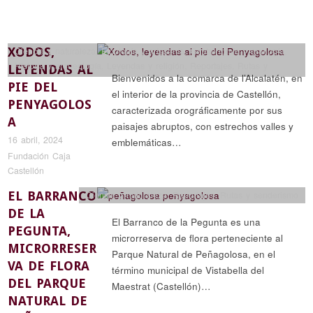
XODOS,
Ciencia y naturaleza
,
Etnología y artesanía
,
Gastronomía y enología
,
Historia y arqueología
,
Leyendas y religión
,
Reportajes
,
Rutas y
LEYENDAS AL
Bienvenidos a la comarca de l’Alcalatén, en
senderismo
PIE DEL
el interior de la provincia de Castellón,
PENYAGOLOS
caracterizada orográficamente por sus
A
paisajes abruptos, con estrechos valles y
16 abril, 2024
emblemáticas…
Fundación Caja
Castellón
EL BARRANCO
Ciencia y naturaleza
,
Reportajes
,
Rutas y senderismo
DE LA
El Barranco de la Pegunta es una
PEGUNTA,
microrreserva de flora perteneciente al
MICRORRESER
Parque Natural de Peñagolosa, en el
VA DE FLORA
término municipal de Vistabella del
DEL PARQUE
Maestrat (Castellón)…
NATURAL DE