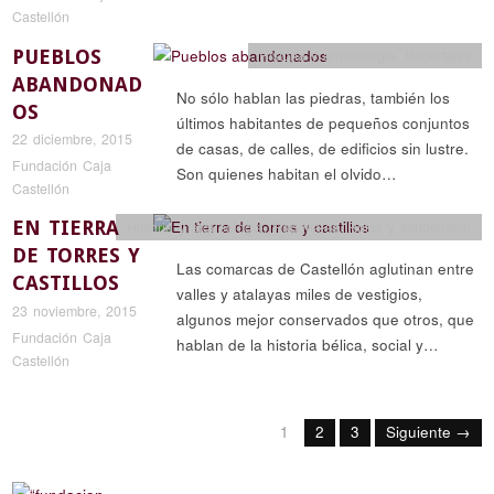
Castellón
PUEBLOS
Historia y arqueología
,
Reportajes
ABANDONAD
No sólo hablan las piedras, también los
OS
últimos habitantes de pequeños conjuntos
22 diciembre, 2015
de casas, de calles, de edificios sin lustre.
Fundación Caja
Son quienes habitan el olvido…
Castellón
EN TIERRA
Historia y arqueología
,
Reportajes
,
Rutas y senderismo
DE TORRES Y
Las comarcas de Castellón aglutinan entre
CASTILLOS
valles y atalayas miles de vestigios,
23 noviembre, 2015
algunos mejor conservados que otros, que
Fundación Caja
hablan de la historia bélica, social y…
Castellón
1
2
3
Siguiente →