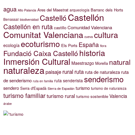
agua
Ares del Maestrat
Barranc dels Horts
arqueología
Alto Palancia
Castellón
Castelló
Benassal
biodiversidad
Castellón en ruta
Comunidad Valenciana
castillo
Comunitat Valenciana
cultura
cueva
ecoturismo
España
ecología
Els Ports
flora
historia
Fundació Caixa Castelló
Inmersión Cultural
natural
Maestrazgo
Morella
naturaleza
rural
ruta
paisaje
ruta de naturaleza
ruta
senderismo
de senderismo
ruta senderista
ruta en familia
sendero
turismo
Serra d'Espadà
turismo de naturaleza
Sierra de Espadán
turismo familiar
turismo rural
Valencia
turismo sostenible
árabe