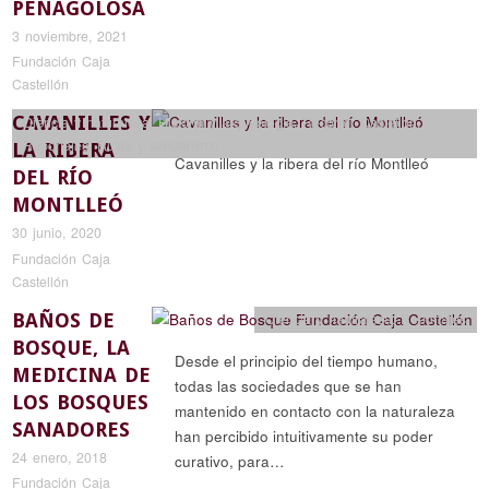
PEÑAGOLOSA
3 noviembre, 2021
Fundación Caja
Castellón
CAVANILLES Y
Ciencia y naturaleza
,
Historia y arqueología
,
Recorrer Castellón
,
Reportajes
,
Rutas y senderismo
LA RIBERA
Cavanilles y la ribera del río Montlleó
DEL RÍO
MONTLLEÓ
30 junio, 2020
Fundación Caja
Castellón
BAÑOS DE
Ciencia y naturaleza
,
Reportajes
BOSQUE, LA
Desde el principio del tiempo humano,
MEDICINA DE
todas las sociedades que se han
LOS BOSQUES
mantenido en contacto con la naturaleza
SANADORES
han percibido intuitivamente su poder
24 enero, 2018
curativo, para…
Fundación Caja