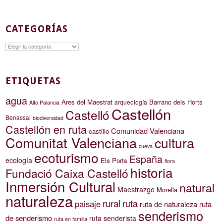
CATEGORÍAS
Categorías
ETIQUETAS
agua
Ares del Maestrat
Barranc dels Horts
arqueología
Alto Palancia
Castellón
Castelló
Benassal
biodiversidad
Castellón en ruta
Comunidad Valenciana
castillo
Comunitat Valenciana
cultura
cueva
ecoturismo
España
ecología
Els Ports
flora
historia
Fundació Caixa Castelló
Inmersión Cultural
natural
Maestrazgo
Morella
naturaleza
rural
ruta
paisaje
ruta de naturaleza
ruta
senderismo
de senderismo
ruta senderista
ruta en familia