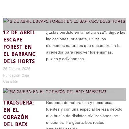
Ciencia y naturaleza
,
próximas rutas
,
Recorrer Castellón
,
Reportajes
,
Rutas y senderismo
12 DE ABRIL
¿Estás perdido en la naturaleza?. Sigue las
indicaciones, oriéntate, utiliza los
ESCAPE
elementos naturales que encuentres a tu
FOREST EN
alrededor para resolver los enigmas,
EL BARRANC
puzles y adivinanzas…
DELS HORTS
26 febrero, 2026
Fundación Caja
Castellón
Ciencia y naturaleza
,
Etnología y artesanía
,
Historia y arqueología
,
Leyendas y religión
,
Reportajes
,
Rutas y senderismo
TRAIGUERA:
Rodeada de naturaleza y numerosas
fuentes y con una especial belleza debido
EN EL
a la huella de distintas civilizaciones, se
CORAZÓN
encuentra Traiguera. Los restos
DEL BAIX
arqueológicos de…