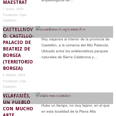
MAESTRAT
7 enero, 2025
Fundación Caja
Castellón
CASTELLNOV
Fiestas y costumbres
,
Historia y arqueología
,
Leyendas y religión
,
Recorrer Castellón
,
Reportajes
,
Rutas y senderismo
O: CASTILLO-
Hoy viajamos al interior de la provincia de
PALACIO DE
Castellón, a la comarca del Alto Palancia.
BEATRIZ DE
Ubicado entre los emblemáticos parques
BORGIA
naturales de Sierra Calderona y…
(TERRITORIO
BORGIA)
6 febrero, 2024
Fundación Caja
Castellón
VILAFAMÉS,
Arte y literatura
,
Historia y arqueología
,
Reportajes
,
Rutas y
senderismo
UN PUEBLO
Hubo un tiempo, no muy lejano, en el que
CON MUCHO
en esta localidad de la Plana Alta
ARTE