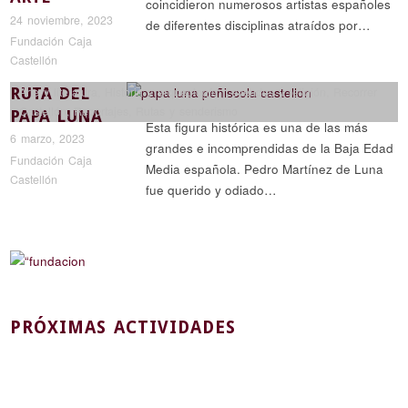
coincidieron numerosos artistas españoles
24 noviembre, 2023
de diferentes disciplinas atraídos por…
Fundación Caja
Castellón
RUTA DEL
Arte y literatura
,
Historia y arqueología
,
Leyendas y religión
,
Recorrer
Castellón
,
Reportajes
,
Rutas y senderismo
PAPA LUNA
Esta figura histórica es una de las más
6 marzo, 2023
grandes e incomprendidas de la Baja Edad
Fundación Caja
Media española. Pedro Martínez de Luna
Castellón
fue querido y odiado…
PRÓXIMAS ACTIVIDADES