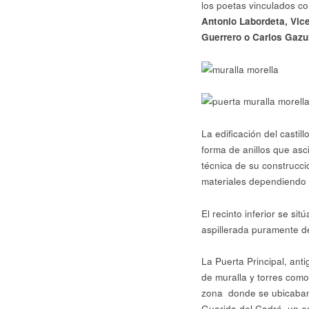
los poetas vinculados co
Antonio Labordeta, Vice
Guerrero o Carlos Gazul
La edificación del castil
forma de anillos que asc
técnica de su construcci
materiales dependiendo d
El recinto inferior se si
aspillerada puramente d
La Puerta Principal, ant
de muralla y torres como
zona donde se ubicaban l
Guarida del Cadró, un e