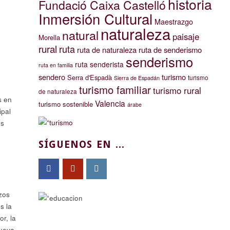
historia
Fundació Caixa Castelló
é
Inmersión Cultural
Maestrazgo
naturaleza
natural
paisaje
Morella
rural
ruta
ruta de naturaleza
ruta de senderismo
senderismo
ruta senderista
ruta en familia
sendero
turismo
Serra d'Espadà
turismo
Sierra de Espadán
turismo familiar
turismo rural
de naturaleza
s en
Valencia
turismo sostenible
árabe
ipal
os
SÍGUENOS EN ...
zos
s la
r, la
cueva