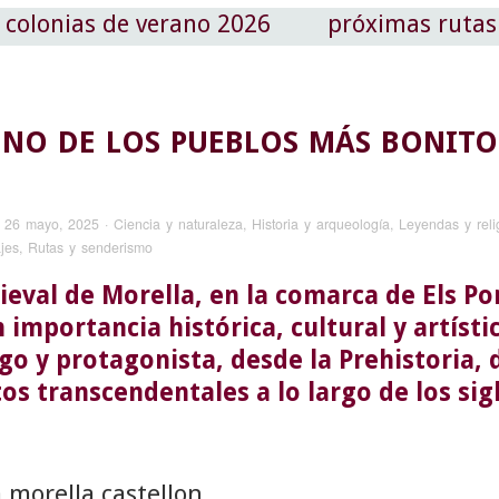
colonias de verano 2026
próximas rutas
UNO DE LOS PUEBLOS MÁS BONITO
·
26 mayo, 2025
·
Ciencia y naturaleza
,
Historia y arqueología
,
Leyendas y reli
jes
,
Rutas y senderismo
eval de Morella, en la comarca de Els Por
 importancia histórica, cultural y artísti
igo y protagonista, desde la Prehistoria, 
s transcendentales a lo largo de los sigl