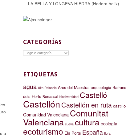
LA BELLA Y LONGEVA HIEDRA (Hedera helix)
CATEGORÍAS
Categorías
ETIQUETAS
agua
Ares del Maestrat
Barranc
arqueología
Alto Palancia
Castelló
dels Horts
Benassal
biodiversidad
Castellón
Castellón en ruta
les
castillo
Comunitat
uro
Comunidad Valenciana
Valenciana
cultura
ecología
cueva
ecoturismo
España
Els Ports
e a
flora