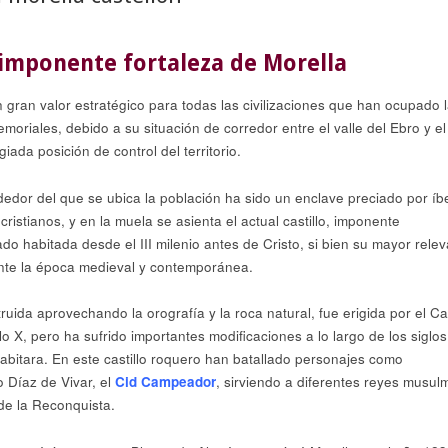
a imponente fortaleza de Morella
n gran valor estratégico para todas las civilizaciones que han ocupado 
oriales, debido a su situación de corredor entre el valle del Ebro y el
giada posición de control del territorio.
dedor del que se ubica la población ha sido un enclave preciado por íb
istianos, y en la muela se asienta el actual castillo, imponente
do habitada desde el III milenio antes de Cristo, si bien su mayor rele
ante la época medieval y contemporánea.
struida aprovechando la orografía y la roca natural, fue erigida por el Cal
o X, pero ha sufrido importantes modificaciones a lo largo de los siglos
abitara. En este castillo roquero han batallado personajes como
 Díaz de Vivar, el
Cid Campeador
, sirviendo a diferentes reyes musu
 de la Reconquista.