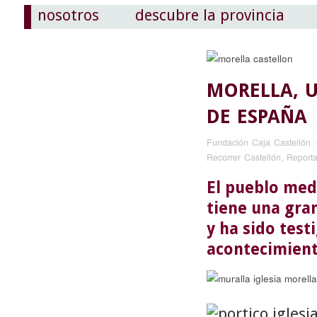
nosotros
descubre la provincia
MORELLA, 
DE ESPAÑA
Fundación Caja Castellón
Recorrer Castellón
,
Reporta
El pueblo medi
tiene una gran
y ha sido test
acontecimiento