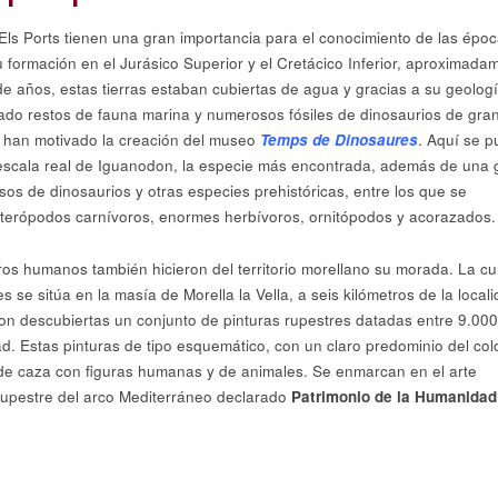
Els Ports tienen una gran importancia para el conocimiento de las épo
u formación en el Jurásico Superior y el Cretácico Inferior, aproximada
de años, estas tierras estaban cubiertas de agua y gracias a su geolog
vado restos de fauna marina y numerosos fósiles de dinosaurios de gra
e han motivado la creación del museo
Temps de Dinosaures
. Aquí se 
escala real de Iguanodon, la especie más encontrada, además de una 
esos de dinosaurios y otras especies prehistóricas, entre los que se
terópodos carnívoros, enormes herbívoros, ornitópodos y acorazados.
ros humanos también hicieron del territorio morellano su morada. La c
s se sitúa en la masía de Morella la Vella, a seis kilómetros de la locali
on descubiertas un conjunto de pinturas rupestres datadas entre 9.000
. Estas pinturas de tipo esquemático, con un claro predominio del col
de caza con figuras humanas y de animales. Se enmarcan en el arte
 rupestre del arco Mediterráneo declarado
Patrimonio de la Humanidad