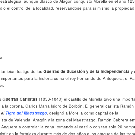
estratégica, aunque Blasco de Alagón conquistó Morella en el año 1232
dió el control de la localidad, reservándose para sí mismo la propiedad
o también testigo de las
Guerras de Sucesión y de la Independencia
y 
importantes para la historia como el rey Fernando de Antequera, el P
er.
as
Guerras Carlistas
(1833-1840) el castillo de Morella tuvo una import
e a la corona, Carlos María Isidro de Borbón. El general carlista Ramón
o
el
Tigre del Maestrazgo
, designó a Morella como capital de la
lista de Valencia, Aragón y la zona del Maestrazgo. Ramón Cabrera env
ó Anguera a controlar la zona, tomando el castillo con tan solo 20 homb
sistir en la fortaleza durante más de dos años a los ataques de las trop