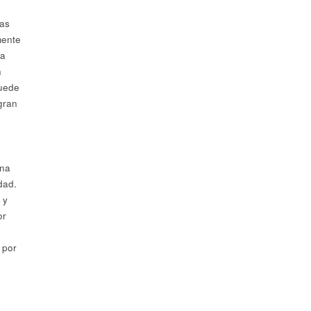
cas
mente
ía
n
puede
gran
una
dad.
 y
or
por