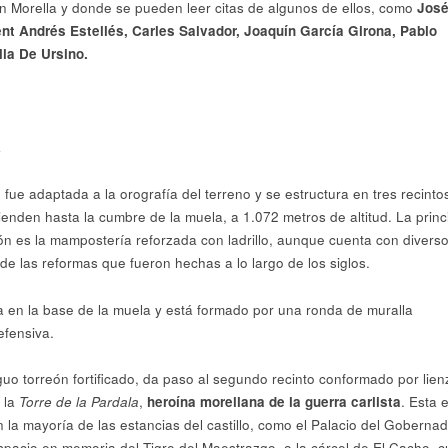
n Morella y donde se pueden leer citas de algunos de ellos, como
Jos
nt Andrés Estellés, Carles Salvador, Joaquín García Girona, Pablo
la De Ursino.
lo fue adaptada a la orografía del terreno y se estructura en tres recinto
ienden hasta la cumbre de la muela, a 1.072 metros de altitud. La princ
ón es la mampostería reforzada con ladrillo, aunque cuenta con divers
e las reformas que fueron hechas a lo largo de los siglos.
túa en la base de la muela y está formado por una ronda de muralla
efensiva.
iguo torreón fortificado, da paso al segundo recinto conformado por lien
 la
Torre de la Pardala
,
heroína morellana de la guerra carlista
. Esta e
a mayoría de las estancias del castillo, como el Palacio del Gobernado
spacio en memoria del Tigre del Maestrazgo, o la cárcel de El Cacho, 