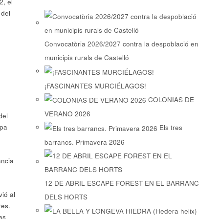
, el
 del
Convocatòria 2026/2027 contra la despoblació en
municipis rurals de Castelló
¡FASCINANTES MURCIÉLAGOS!
COLONIAS DE
VERANO 2026
del
apa
Els tres
barrancs. Primavera 2026
ancia
12 DE ABRIL ESCAPE FOREST EN EL BARRANC
ió al
DELS HORTS
res.
as